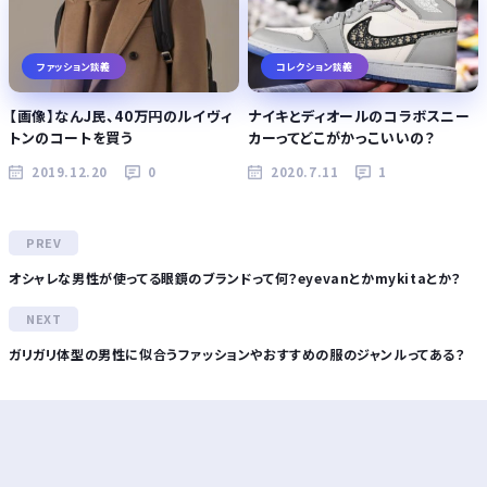
ファッション談義
コレクション談義
【画像】なんJ民、40万円のルイヴィ
ナイキとディオールのコラボスニー
トンのコートを買う
カーってどこがかっこいいの？
2019.12.20
0
2020.7.11
1
オシャレな男性が使ってる眼鏡のブランドって何？eyevanとかmykitaとか？
ガリガリ体型の男性に似合うファッションやおすすめの服のジャンルってある？