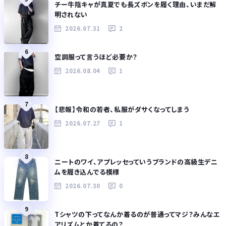
チー牛陰キャが真夏でも長ズボンを履く理由、いまだ解
明されない
2026.07.31
2
6
空調服って言うほど必要か？
2026.08.04
1
7
【悲報】令和の若者、私服がダサくなってしまう
2026.07.27
1
8
ニートのワイ、アプレッセっていうブランドの高級生デニ
ムを履き込んでる模様
2026.07.30
0
9
Tシャツの下ってなんか着るのが普通ってマジ？みんなエ
アリズムとか着てるの？