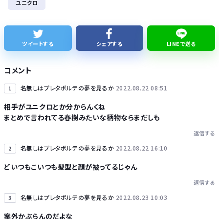
ユニクロ
「ジャンプ」ストアで大量注文→キャンセルか 業務妨害容疑で女逮捕
ジャンポケ斉藤「同意があったんです。本当です。信じて下さい」 ←何でこの主張が通らないの？
ツイートする
シェアする
LINEで送る
高市総理と対話の避難所代表者「避難所の生活は至れり尽くせりで全く不自由ない、ありがとう！日本人でよかった！」
コメント
名無しはプレタポルテの夢を見るか
2022.08.22 08:51
1
相手がユニクロとか分からんくね
まとめで言われてる春樹みたいな柄物ならまだしも
Powered by livedoor 相互RSS
返信する
名無しはプレタポルテの夢を見るか
2022.08.22 16:10
2
どいつもこいつも髪型と顔が被ってるじゃん
返信する
名無しはプレタポルテの夢を見るか
2022.08.23 10:03
3
案外かぶらんのだよな