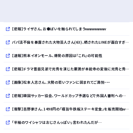
【悲報】ライザさん、お●ぱいを触られてしまうｗｗｗｗｗｗｗｗ
パパ活不倫を暴露された大物芸人さん(63)、晒されたLINEが面白すぎるｗｗｗｗｗｗｗｗｗ(画像ｱﾘ)
【速報】熊本イオンモール、爆発の原因は『これ』の可能性
【悲報】ドラマ豊臣兄弟で光秀を演じた要潤が本能寺の変後に光秀と秀吉が会ったのは史実じゃ
【画像】松本人志さん、大勢の若いファンに囲まれてご満悦・・・
【悲報】韓国サッカー協会、ワールドカップ予選などで外国人審判への性的接待疑惑が浮上
【衝撃】吉野家さん、1498円の「極旨牛鉄板ステーキ定食」を販売開始ｗｗｗｗｗｗｗｗｗｗ
「半袖のワイシャツはおじさんっぽい」言われたんだが…