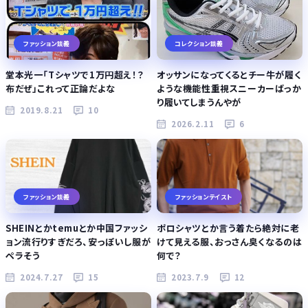
ファッション談義
コレクション談義
堂本光一「Tシャツで1万円超え！？
オッサンになってくるとチー牛が履く
布だぜ」これって正論だよな
ような機能性重視スニーカーばっか
り履いてしまうんやが
2019.8.21
10
2026.2.11
6
ファッション談義
ファッションテイスト
SHEINとかtemuとか中国ファッシ
ポロシャツとか言う着たら絶対に老
ョン流行りすぎだろ、安っぽいし服が
けて見える服、おっさん臭くなるのは
ペラそう
何で？
2024.7.27
15
2023.7.9
12