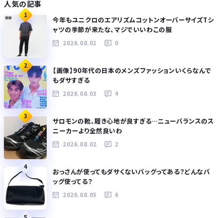
人気の記事
1
今年もユニクロのエアリズムコットンオーバーサイズTシ
ャツの季節が来たな、マジでいいわこの服
2026.08.01
0
2
【画像】90年代の日本のメンズファッションいくらなんで
もダサすぎる
2026.08.03
4
3
サロモンの靴、履き心地が良すぎる…ニューバランスのス
ニーカーより全然良いわ
2026.08.02
2
4
おっさんが使ってもダサくないバッグってある？どんなバ
ッグ使ってる？
2026.08.05
6
5