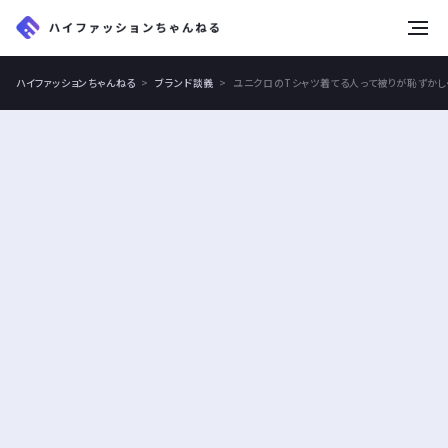
tog
nav
ハイファッションちゃんねる
ブランド談義
ユニクロのTシャツ着てる人って被りが恥ずかし