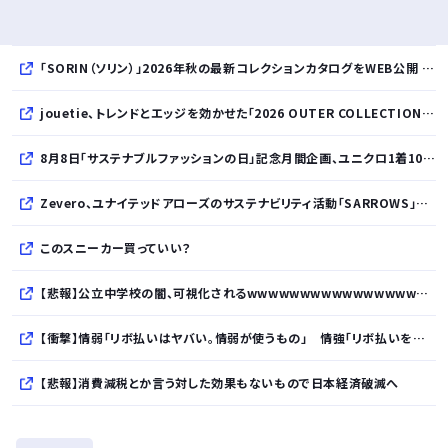
「SORIN（ソリン）」2026年秋の最新コレクションカタログをWEB公開 「Paradox in Neutral」をテーマに秩序と反逆が共存する世界観を表現
jouetie、トレンドとエッジを効かせた「2026 OUTER COLLECTION」を公開
8月8日「サステナブルファッションの日」記念月間企画、ユニクロ1着100円買取保証とXプレゼントキャンペーンを実施
Zevero、ユナイテッドアローズのサステナビリティ活動「SARROWS」を支援。Scope 3排出量算定の効率化・精緻化を開始
このスニーカー買っていい？
【悲報】公立中学校の闇、可視化されるwwwwwwwwwwwwwwwwwwwwwwwwwww
【衝撃】情弱「リボ払いはヤバい。情弱が使うもの」 情強「リボ払いを使いこなすのが情強やで」 ← これ
【悲報】消費減税とか言う対した効果もないもので日本経済破滅へ
【大地震】専門家「南海トラフだけでなく直下型地震にも注意を」…中部各地に危険度「Sランク」断層帯