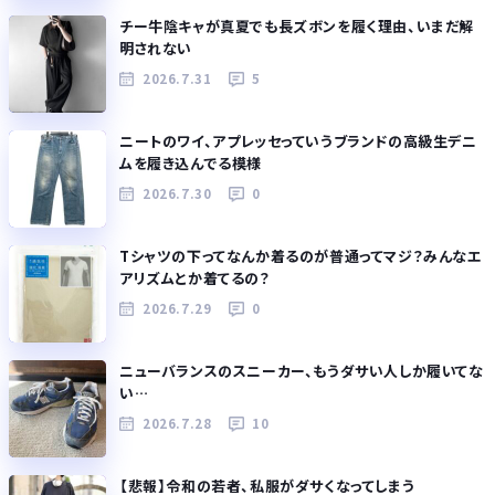
チー牛陰キャが真夏でも長ズボンを履く理由、いまだ解
明されない
2026.7.31
5
ニートのワイ、アプレッセっていうブランドの高級生デニ
ムを履き込んでる模様
2026.7.30
0
Tシャツの下ってなんか着るのが普通ってマジ？みんなエ
アリズムとか着てるの？
2026.7.29
0
ニューバランスのスニーカー、もうダサい人しか履いてな
い…
2026.7.28
10
【悲報】令和の若者、私服がダサくなってしまう