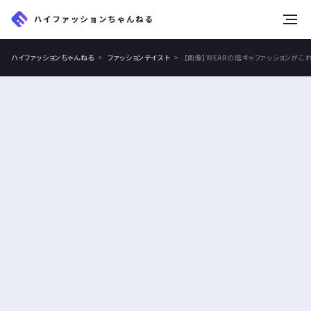
tog
nav
ハイファッションちゃんねる
ファッションテイスト
【画像】WEARの陰キャファッションがこ