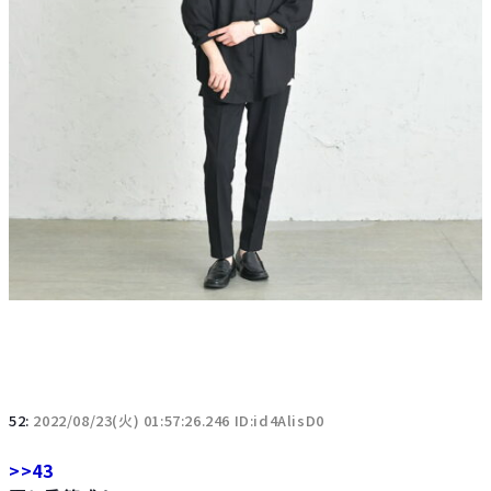
52:
2022/08/23(火) 01:57:26.246 ID:id4AlisD0
>>43