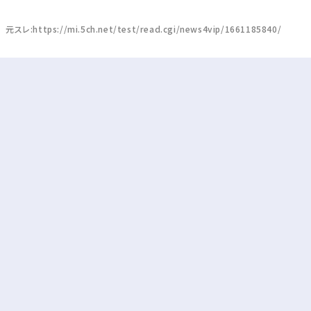
元スレ:https://mi.5ch.net/test/read.cgi/news4vip/1661185840/