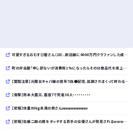
可愛すぎるおむすび屋さん（28）、新店舗に4000万円クラファンした成功した結果弱男集団から叩かれてしまうｗｗｗｗ
町の弁当屋「申し訳ないが消費税1%になったらその分商品代を値上げするわ」
【閲覧注意】元臆女キャバ嬢の首吊り自●配信、拡散されまくって終わるｗｗｗｗｗｗｗ
【衝撃】熊本大震災、震度7で死者38人・・・・・・・・・
【悲報】体重80kg未満の男さんｗｗｗｗｗｗｗｗｗｗ
【悲報】佐藤二朗の顔をタッチする若手の女優さんが発見されるwwwwwwwwwwwwww