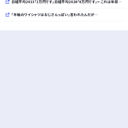
日経平均2013「1万円です」日経平均2026「6万円です」←これは年収爆上がりしたんやろなぁ…
「半袖のワイシャツはおじさんっぽい」言われたんだが…
10万とかする靴履いてる若者wwwwwwwwwww..
【悲報】柄付きのワイシャツにこういう靴を履いてるサラリーマンはダサい扱いされるらしい…。お前らも気をつけろ
若者の腕時計離れが深刻 時間を見るだけならもはや腕時計がいらない
Powered by livedoor 相互RSS