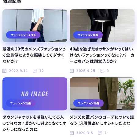
関連記事
ファッションテイスト
ファッション談義
最近の20代のメンズファッションっ
40歳を過ぎたオッサンがやってはい
て全員似たような服装しててダサく
けないファッションってなに？パーカ
ないか？
ーと短パンは殿堂入りか？
2022.9.11
12
2026.4.25
9
ファッション談義
コレクション談義
ダウンジャケットを毛嫌いしてる人
メンズの軍パンのコーデについて語
って何なの？暖かいし昔より安くてオ
ろう。汎用性高いしオシャレだよな
シャレになったのに
2020.3.6
2