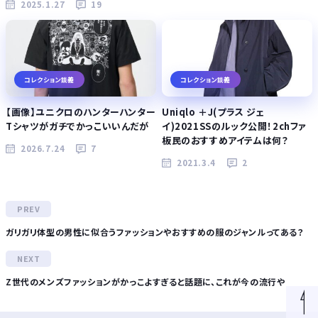
2025.1.27
19
コレクション談義
コレクション談義
【画像】ユニクロのハンターハンター
Uniqlo ＋J(プラス ジェ
Tシャツがガチでかっこいいんだが
イ)2021SSのルック公開！2chファ
板民のおすすめアイテムは何？
2026.7.24
7
2021.3.4
2
ガリガリ体型の男性に似合うファッションやおすすめの服のジャンルってある？
Z世代のメンズファッションがかっこよすぎると話題に、これが今の流行や