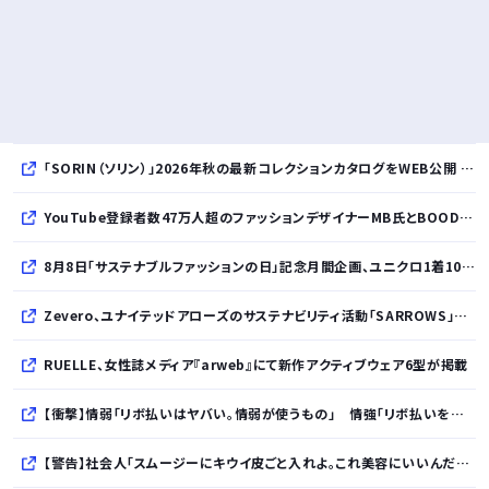
「SORIN（ソリン）」2026年秋の最新コレクションカタログをWEB公開 「Paradox in Neutral」をテーマに秩序と反逆が共存する世界観を表現
YouTube登録者数47万人超のファッションデザイナーMB氏とBOODYがコラボレーション。極上の着心地を追求した別注Tシャツが8月12日発売開始
8月8日「サステナブルファッションの日」記念月間企画、ユニクロ1着100円買取保証とXプレゼントキャンペーンを実施
Zevero、ユナイテッドアローズのサステナビリティ活動「SARROWS」を支援。Scope 3排出量算定の効率化・精緻化を開始
RUELLE、女性誌メディア『arweb』にて新作アクティブウェア6型が掲載
【衝撃】情弱「リボ払いはヤバい。情弱が使うもの」 情強「リボ払いを使いこなすのが情強やで」 ← これ
【警告】社会人「スムージーにキウイ皮ごと入れよ。これ美容にいいんだよね〜」→ 結果…