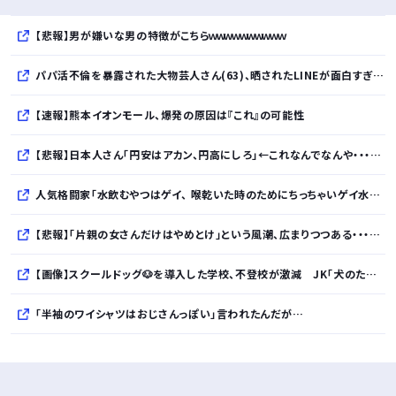
【悲報】男が嫌いな男の特徴がこちらｗｗｗｗｗｗｗｗｗｗ
パパ活不倫を暴露された大物芸人さん(63)、晒されたLINEが面白すぎるｗｗｗｗｗｗｗｗｗ(画像ｱﾘ)
【速報】熊本イオンモール、爆発の原因は『これ』の可能性
【悲報】日本人さん「円安はアカン、円高にしろ」←これなんでなんや・・・・・・・・・
人気格闘家「水飲むやつはゲイ、 喉乾いた時のためにちっちゃいゲイ水筒持ち歩くとか。」
【悲報】「片親の女さんだけはやめとけ」という風潮、広まりつつある・・・・・・・・・
【画像】スクールドッグ🐶を導入した学校、不登校が激減 JK「犬のために学校行きたくなる」
「半袖のワイシャツはおじさんっぽい」言われたんだが…
10万とかする靴履いてる若者wwwwwwwwwww..
【悲報】柄付きのワイシャツにこういう靴を履いてるサラリーマンはダサい扱いされるらしい…。お前らも気をつけろ