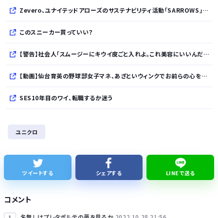
Zevero、ユナイテッドアローズのサステナビリティ活動「SARROWS」を支援。Scope 3排出量算定の効率化・精緻化を開始
このスニーカー買っていい？
【警告】社会人「スムージーにキウイ皮ごと入れよ。これ美容にいいんだよね〜」→ 結果…
【動画】仙台育英の野球部女子マネ、あざといウィンクでお前らの心を鷲掴みｗｗｗｗｗ
SES10年目のワイ、転職するか迷う
WindowsってCopilotってAI押してるの？必要ないんだけど
ユニクロ
【熊本地震】発生後に居酒屋店内から温泉が吹き出す ← これ前触れじゃね？
【ねこ】トイレ後の“テンション爆上げ”はなぜ起こる？ 猫のトイレハイ体験談＆獣医師解説
ツイートする
シェアする
LINEで送る
鈴木奈々「垂れてたバストが上がった！」下着姿を公開！！！
コメント
名無しはプレタポルテの夢を見るか
2022.10.28 21:56
1