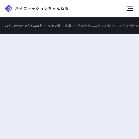
tog
nav
ハイファッションちゃんねる
ジェンダー・恋愛
男の全身ユニクロはNGってマジ？女性陣か