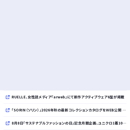
RUELLE、女性誌メディア『arweb』にて新作アクティブウェア6型が掲載
「SORIN（ソリン）」2026年秋の最新コレクションカタログをWEB公開 「Paradox in Neutral」をテーマに秩序と反逆が共存する世界観を表現
8月8日「サステナブルファッションの日」記念月間企画、ユニクロ1着100円買取保証とXプレゼントキャンペーンを実施