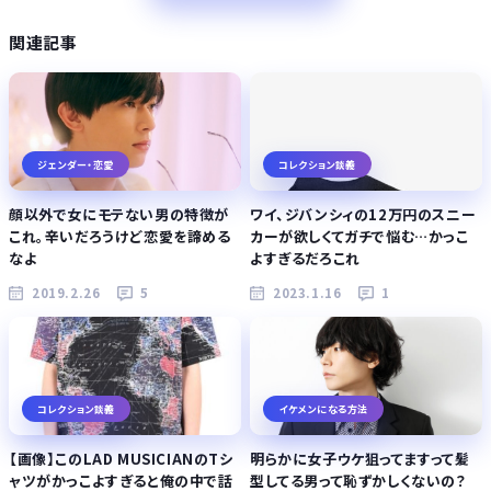
関連記事
ジェンダー・恋愛
コレクション談義
顔以外で女にモテない男の特徴が
ワイ、ジバンシィの12万円のスニー
これ。辛いだろうけど恋愛を諦める
カーが欲しくてガチで悩む…かっこ
なよ
よすぎるだろこれ
2019.2.26
5
2023.1.16
1
コレクション談義
イケメンになる方法
【画像】このLAD MUSICIANのTシ
明らかに女子ウケ狙ってますって髪
ャツがかっこよすぎると俺の中で話
型してる男って恥ずかしくないの？