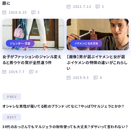
題に
2021.7.12
3
2020.6.25
3
ジェンダー・恋愛
イケメンになる方法
女子がファッションのジャンル変え
【画像】男が選ぶイケメンと女が選
ると男ウケの質が全然違う件
ぶイケメンの特徴の違いがこれらし
い
2019.7.7
0
2019.9.3
6
オシャレな男性が履いてる靴のブランドってなに？やっぱりマルジェラとかか？
30代のおっさんでもマルジェラの財布使っても大丈夫？ダサいって言われない？