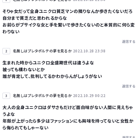
そりゃ女だって全身ユニクロ貧乏マンの隣りなんか歩きたくないだろ
自分まで貧乏だと思われるからな
Powered by livedoor 相互RSS
お前らがブサイクな女と手を繋いで歩きたくないのと本質的に何ら変
わりない
返信する
名無しはプレタポルテの夢を見るか
2022.10.28 23:38
2
生まれた時からユニクロ全盛期世代は違うよな
被っても構わないとか
誰が肯定して、批判してるかわからんがしょうがない
返信する
名無しはプレタポルテの夢を見るか
2022.10.29 00:22
3
大人の全身ユニクロはダサさもだけど面白味がない人間に見えちゃ
うよな
年齢が上がったら多少はファッションにも興味を持ってないと女性か
ら侮られてもしゃーない
返信する