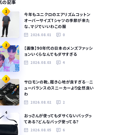
気の記事
1
今年もユニクロのエアリズムコットン
オーバーサイズTシャツの季節が来た
な、マジでいいわこの服
2026.08.01
0
2
【画像】90年代の日本のメンズファッシ
ョンいくらなんでもダサすぎる
2026.08.03
4
3
サロモンの靴、履き心地が良すぎる…ニ
ューバランスのスニーカーより全然良い
わ
2026.08.02
2
4
おっさんが使ってもダサくないバッグっ
てある？どんなバッグ使ってる？
2026.08.05
6