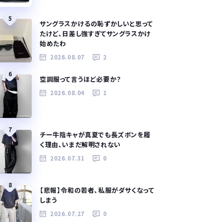
5
サングラスかけるの恥ずかしいと思って
たけど、日差し強すぎてサングラスかけ
始めたわ
2026.08.07
2
6
空調服って言うほど必要か？
2026.08.04
1
7
チー牛陰キャが真夏でも長ズボンを履
く理由、いまだ解明されない
2026.07.31
0
8
【悲報】令和の若者、私服がダサくなって
しまう
2026.07.27
0