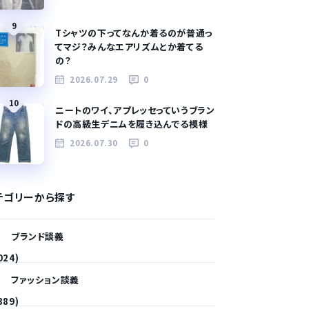
9
Tシャツの下ってなんか着るのが普通っ
てマジ？みんなエアリズムとか着てる
の？
2026.07.29
0
10
ニートのワイ、アプレッセっていうブラン
ドの高級生デニムを履き込んでる模様
2026.07.30
0
テゴリーから探す
ブランド談義
024)
ファッション談義
389)