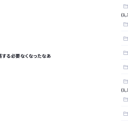
.
(1,
サラリーマンはダサい扱いされるらしい…。お前らも気をつけろ
はや腕時計がいらない
落する必要なくなったなあ
(1,