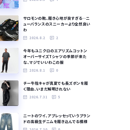
サロモンの靴、履き心地が良すぎる…ニ
ューバランスのスニーカーより全然良い
わ
2026.8.2
2
今年もユニクロのエアリズムコットン
オーバーサイズTシャツの季節が来た
な、マジでいいわこの服
2026.8.1
0
チー牛陰キャが真夏でも長ズボンを履
く理由、いまだ解明されない
2026.7.31
5
ニートのワイ、アプレッセっていうブラン
ドの高級生デニムを履き込んでる模様
2026.7.30
0