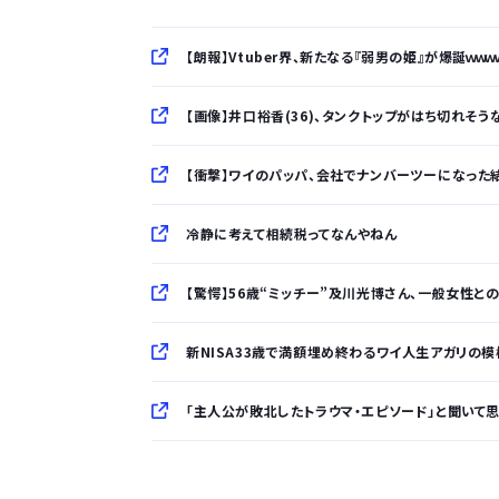
【朗報】Vtuber界、新たなる『弱男の姫』が爆誕ｗｗｗｗ
【画像】井口裕香(36)、タンクトップがはち切れそうな
【衝撃】ワイのパッパ、会社でナンバーツーになった結果
冷静に考えて相続税ってなんやねん
【驚愕】56歳“ミッチー”及川光博さん、一般女性との
新NISA33歳で満額埋め終わるワイ人生アガリの模
「主人公が敗北したトラウマ・エピソード」と聞いて
「半袖のワイシャツはおじさんっぽい」言われたんだ