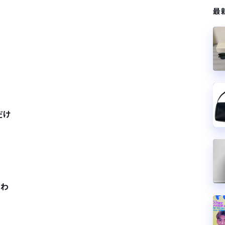
最
だけ
るわ