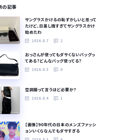
新の記事
サングラスかけるの恥ずかしいと思って
たけど、日差し強すぎてサングラスかけ
始めたわ
2026.8.7
2
おっさんが使ってもダサくないバッグっ
てある？どんなバッグ使ってる？
2026.8.5
6
空調服って言うほど必要か？
2026.8.4
1
【画像】90年代の日本のメンズファッシ
ョンいくらなんでもダサすぎる
2026.8.3
4