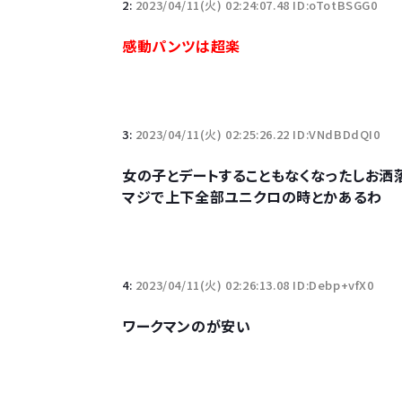
2:
2023/04/11(火) 02:24:07.48 ID:oTotBSGG0
10万とかする靴履いてる若者wwwwwwwwwww.
感動パンツは超楽
【悲報】柄付きのワイシャツにこういう靴を履いてる
若者の腕時計離れが深刻 時間を見るだけならも
3:
2023/04/11(火) 02:25:26.22 ID:VNdBDdQI0
女の子とデートすることもなくなったしお洒
マジで上下全部ユニクロの時とかあるわ
Powered by livedoor 相互RSS
4:
2023/04/11(火) 02:26:13.08 ID:Debp+vfX0
ワークマンのが安い