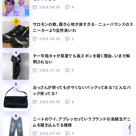
2026.08.03
4
3
サロモンの靴、履き心地が良すぎる…ニューバランスのス
ニーカーより全然良いわ
2026.08.02
2
4
チー牛陰キャが真夏でも長ズボンを履く理由、いまだ解
明されない
2026.07.31
5
5
おっさんが使ってもダサくないバッグってある？どんなバ
ッグ使ってる？
2026.08.05
6
6
ニートのワイ、アプレッセっていうブランドの高級生デニ
ムを履き込んでる模様
2026.07.30
0