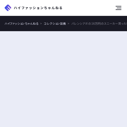
tog
nav
ハイファッションちゃんねる
コレクション談義
バレンシアガの16万円のスニーカー買った