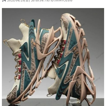
24:
2023/06/25(日) 20:05:56.793 ID:ImHYCGSl0