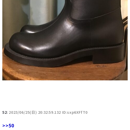
52:
2023/06/25(日) 20:32:59.132 ID:sxp6XFfT0
>>50