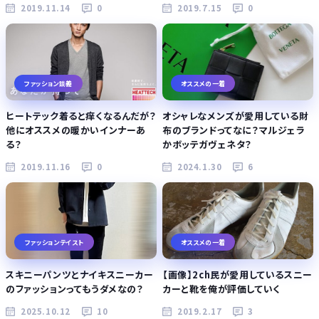
2019.11.14
0
2019.7.15
0
ファッション談義
オススメの一着
ヒートテック着ると痒くなるんだが？
オシャレなメンズが愛用している財
他にオススメの暖かいインナーあ
布のブランドってなに？マルジェラ
る？
かボッテガヴェネタ？
2019.11.16
0
2024.1.30
6
ファッションテイスト
オススメの一着
スキニーパンツとナイキスニーカー
【画像】2ch民が愛用しているスニー
のファッションってもうダメなの？
カーと靴を俺が評価していく
2025.10.12
10
2019.2.17
3