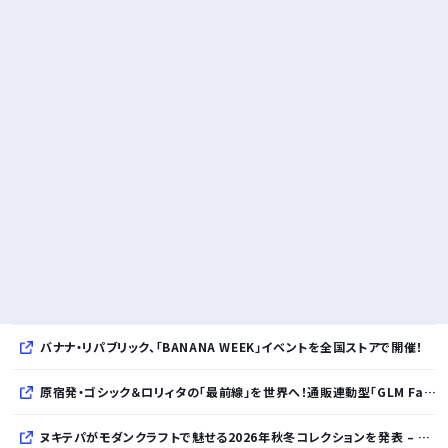
バナナ・リパブリック、「BANANA WEEK」イベントを全国ストアで開催！
原宿発・ゴシック＆ロリィタの「最前線」を世界へ！通販連動型「GLM Fashion Show 2026」9月開催
ヌキテパがモダンクラフトで魅せる2026年秋冬コレクションを発表 – インド・アムリトサルで織り上げたウールなど手仕事の美しさを現代的に昇華