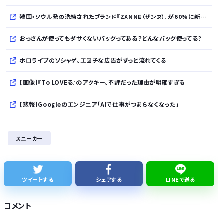
韓国・ソウル発の洗練されたブランド『ZANNE（ザンヌ）』が60%に新規入店、モダン×エフォートレスなコレクションを展開
おっさんが使ってもダサくないバッグってある？どんなバッグ使ってる？
ホロライブのソシャゲ、エ▨チな広告がずっと流れてくる
【画像】『To LOVEる』のアクキー、不評だった理由が明確すぎる
【悲報】Googleのエンジニア「AIで仕事がつまらなくなった」
友達とPCで遊んでるんだがキーボードとマウス使った方がいいゲームでも頑なにパッド使いたがる
スニーカー
かつて650万部を誇った ｢週刊少年ジャンプ｣ 発行部数が初の100万部割れに・・・
【画像】日産が社運をかけて発売するSUVｗｗｗｗｗｗｗ
ツイートする
シェアする
LINEで送る
株式投資、若年男性の自信喪失の原因に… ６割超が「人生の敗者」自認か
コメント