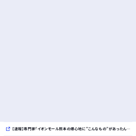
【速報】専門家「イオンモール熊本の爆心地に”こんなもの”があったんだけど…」