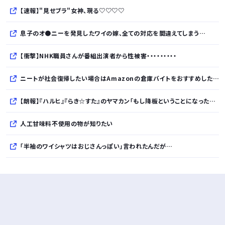
【速報】"見せブラ"女神、現る♡♡♡♡
息子のオ●ニーを発見したワイの嫁、全ての対応を間違えてしまう…
【衝撃】NHK職員さんが番組出演者から性被害・・・・・・・・・
ニートが社会復帰したい場合はAmazonの倉庫バイトをおすすめしたい…面接なし、職場は綺麗、ドリンクバー無料→賛否両論、場所によって全然違う「コンビニ...
【朗報】『ハルヒ』『らき☆すた』のヤマカン「もし降板ということになったら、俺が『みいちゃんと山田さん』のアニメ監督やります」
人工甘味料不使用の物が知りたい
「半袖のワイシャツはおじさんっぽい」言われたんだが…
10万とかする靴履いてる若者wwwwwwwwwww..
【悲報】柄付きのワイシャツにこういう靴を履いてるサラリーマンはダサい扱いされるらしい…。お前らも気をつけろ
若者の腕時計離れが深刻 時間を見るだけならもはや腕時計がいらない