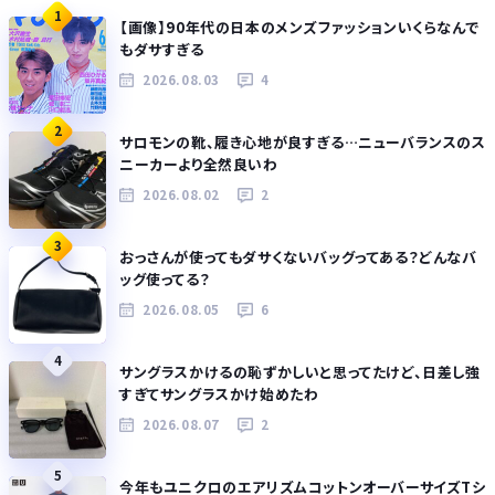
1
【画像】90年代の日本のメンズファッションいくらなんで
もダサすぎる
2026.08.03
4
2
サロモンの靴、履き心地が良すぎる…ニューバランスのス
ニーカーより全然良いわ
2026.08.02
2
3
おっさんが使ってもダサくないバッグってある？どんなバ
ッグ使ってる？
2026.08.05
6
4
サングラスかけるの恥ずかしいと思ってたけど、日差し強
すぎてサングラスかけ始めたわ
2026.08.07
2
5
今年もユニクロのエアリズムコットンオーバーサイズTシ