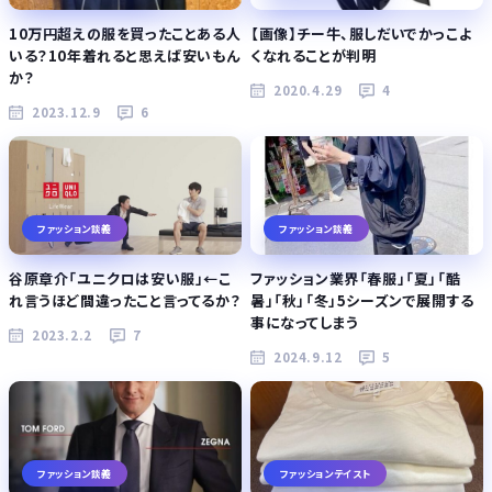
10万円超えの服を買ったことある人
【画像】チー牛、服しだいでかっこよ
いる？10年着れると思えば安いもん
くなれることが判明
か？
2020.4.29
4
2023.12.9
6
ファッション談義
ファッション談義
谷原章介「ユニクロは安い服」←こ
ファッション業界「春服」「夏」「酷
れ言うほど間違ったこと言ってるか？
暑」「秋」「冬」5シーズンで展開する
事になってしまう
2023.2.2
7
2024.9.12
5
ファッション談義
ファッションテイスト