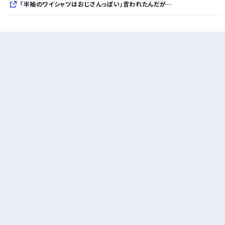
「半袖のワイシャツはおじさんっぽい」言われたんだが…
10万とかする靴履いてる若者wwwwwwwwwww..
【悲報】柄付きのワイシャツにこういう靴を履いてるサラリーマンはダサい扱いされるらしい…。お前らも気をつけろ
若者の腕時計離れが深刻 時間を見るだけならもはや腕時計がいらない
Powered by livedoor 相互RSS