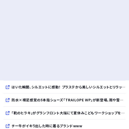
はいた瞬間、シルエットに感動！ プラステから美しいシルエットとリラックス感を両立したタックワイドパンツが登場
防水×裸足感覚の5本指シューズ「TRAILOPE WP」が新登場。雨や雪にも対応し日常からアウトドアまで快適に。
「靴のヒラキ」がグランフロント大阪にて夏休みこどもワークショップを開催！親子で楽しむ靴デコレーション体験や足の計測会
チー牛がイキり出した時に着るブランドwww