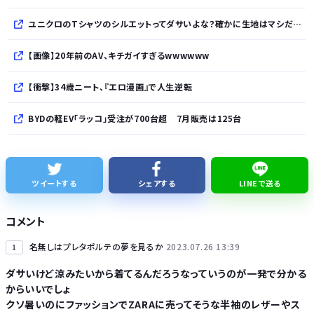
ユニクロのTシャツのシルエットってダサいよな？確かに生地はマシだけどさ
【画像】20年前のAV、キチガイすぎるwwwwww
【衝撃】34歳ニート、『エロ漫画』で人生逆転
BYDの軽EV「ラッコ」受注が700台超 7月販売は125台
久しく、ルートインや東横インのような高級ホテルに止まってない。快活で激安パンと納豆を食べてしまう
【細胞】「小胞体」名前を変えるべき？ イメージと異なる姿、「理解に支障」
ツイートする
シェアする
LINEで送る
【悲報】ショートスリーパー堀大輔さん、「寝た方がいい」などと誹謗中傷され配信中に泣き出してしまう
コメント
縄文時代とかいうロマンの塊
名無しはプレタポルテの夢を見るか
2023.07.26 13:39
1
ダサいけど涼みたいから着てるんだろうなっていうのが一発で分かる
からいいでしょ
クソ暑いのにファッションでZARAに売ってそうな半袖のレザーやス