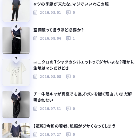
ャツの季節が来たな、マジでいいわこの服
2026.08.01
0
6
空調服って言うほど必要か？
2026.08.04
1
7
ユニクロのTシャツのシルエットってダサいよな？確かに
生地はマシだけどさ
2026.08.08
0
8
チー牛陰キャが真夏でも長ズボンを履く理由、いまだ解
明されない
2026.07.31
0
9
【悲報】令和の若者、私服がダサくなってしまう
2026.07.27
0