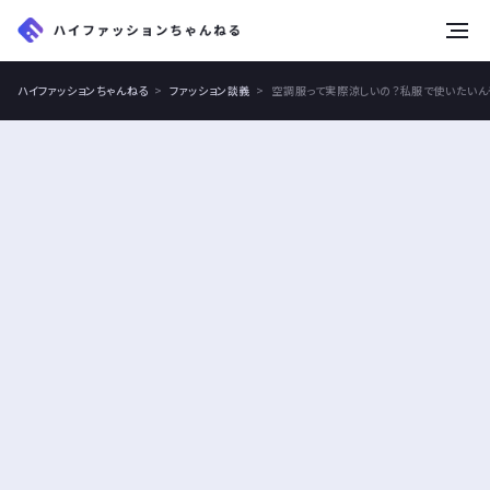
tog
nav
ハイファッションちゃんねる
ファッション談義
空調服って実際涼しいの？私服で使いたいん