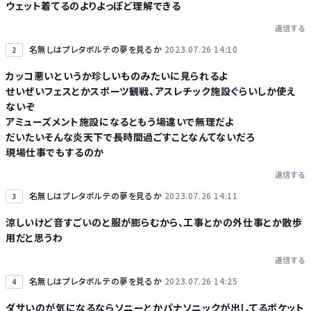
ウェット着てるのよりよっぽど理解できる
Powered by livedoor 相互RSS
返信する
名無しはプレタポルテの夢を見るか
2023.07.26 14:10
2
カッコ悪いというか珍しいものみたいに見られるよ
せいぜいフェスとかスポーツ観戦、アスレチック施設ぐらいしか使え
ないぞ
アミューズメント施設になるともう場違いで無理だよ
だいたいそんな炎天下で長時間過ごすことなんてないだろ
現場仕事でもするのか
返信する
名無しはプレタポルテの夢を見るか
2023.07.26 14:11
3
涼しいけど音すごいのと服が膨らむから、工事とかの外仕事とか散歩
用だと思うわ
返信する
名無しはプレタポルテの夢を見るか
2023.07.26 14:25
4
ダサいのが気になるならソニーとかパナソニックが出してるポケット