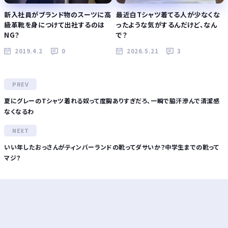
新入社員がブランド物のスーツに高
最近白Tシャツ着てる人が少なくな
級革靴を身につけて出社するのは
ったような気がするんだけど、なん
NG？
で？
2019.4.2
0
2026.5.21
3
夏にグレーのTシャツ着れる奴って度胸ありすぎだろ、一瞬で脇汗滲んで清潔感
なくなるわ
いい年したおっさんがティンバーランドの靴ってダサいか？中学生までの靴って
マジ？