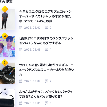
気の記事
1
今年もユニクロのエアリズムコットン
オーバーサイズTシャツの季節が来た
な、マジでいいわこの服
2026.08.01
0
2
【画像】90年代の日本のメンズファッシ
ョンいくらなんでもダサすぎる
2026.08.03
4
3
サロモンの靴、履き心地が良すぎる…ニ
ューバランスのスニーカーより全然良い
わ
2026.08.02
2
4
おっさんが使ってもダサくないバッグっ
てある？どんなバッグ使ってる？
2026.08.05
6