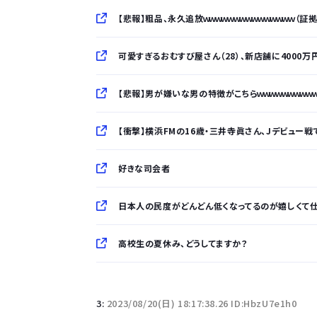
【悲報】粗品、永久追放ｗｗｗｗｗｗｗｗｗｗｗｗｗｗｗ（証
可愛すぎるおむすび屋さん（28）、新店舗に4000
【悲報】男が嫌いな男の特徴がこちらｗｗｗｗｗｗｗｗｗ
【衝撃】横浜FMの16歳・三井寺眞さん、Jデビュー戦で
好きな司会者
日本人の民度がどんどん低くなってるのが嬉しくて
高校生の夏休み、どうしてますか？
「半袖のワイシャツはおじさんっぽい」言われたんだ
3:
2023/08/20(日) 18:17:38.26 ID:HbzU7e1h0