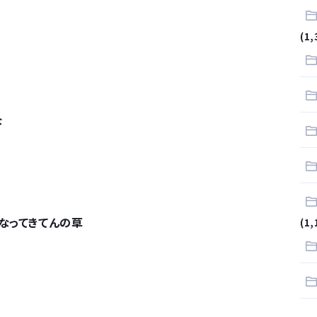
.
(1,
サラリーマンはダサい扱いされるらしい…。お前らも気をつけろ
はや腕時計がいらない
な
なってきてんの草
(1,