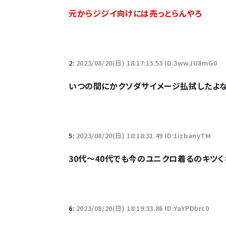
10万とかする靴履いてる若者wwwwwwwwwww.
元からジジイ向けには売っとらんやろ
【悲報】柄付きのワイシャツにこういう靴を履いてる
若者の腕時計離れが深刻 時間を見るだけならも
2:
2023/08/20(日) 18:17:13.53 ID:3wwJU8mG0
いつの間にかクソダサイメージ払拭したよ
Powered by livedoor 相互RSS
5:
2023/08/20(日) 18:18:31.49 ID:1izbanyTM
30代～40代でも今のユニクロ着るのキツく
6:
2023/08/20(日) 18:19:33.86 ID:YaYPDbrc0