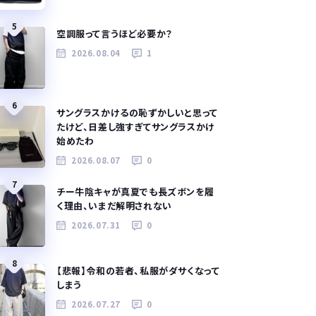
5
空調服って言うほど必要か？
2026.08.04
1
6
サングラスかけるの恥ずかしいと思って
たけど、日差し強すぎてサングラスかけ
始めたわ
2026.08.07
0
7
チー牛陰キャが真夏でも長ズボンを履
く理由、いまだ解明されない
2026.07.31
0
8
【悲報】令和の若者、私服がダサくなって
しまう
2026.07.27
0