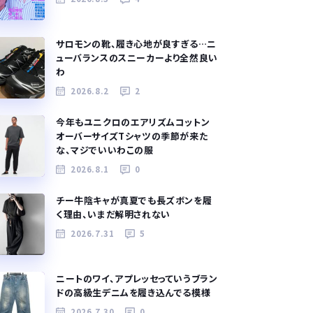
サロモンの靴、履き心地が良すぎる…ニ
ューバランスのスニーカーより全然良い
わ
2026.8.2
2
今年もユニクロのエアリズムコットン
オーバーサイズTシャツの季節が来た
な、マジでいいわこの服
2026.8.1
0
チー牛陰キャが真夏でも長ズボンを履
く理由、いまだ解明されない
2026.7.31
5
ニートのワイ、アプレッセっていうブラン
ドの高級生デニムを履き込んでる模様
2026.7.30
0