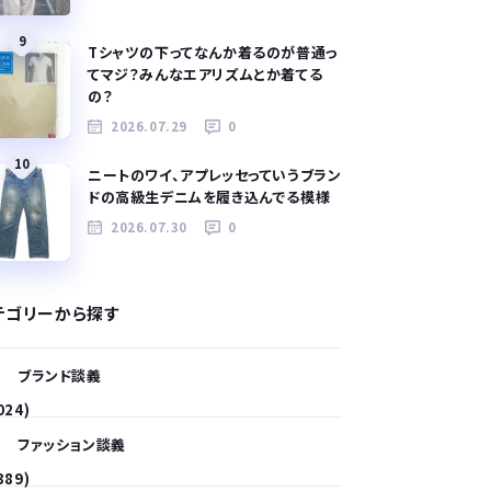
9
Tシャツの下ってなんか着るのが普通っ
てマジ？みんなエアリズムとか着てる
の？
2026.07.29
0
10
ニートのワイ、アプレッセっていうブラン
ドの高級生デニムを履き込んでる模様
2026.07.30
0
テゴリーから探す
ブランド談義
024)
ファッション談義
389)