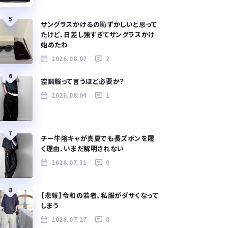
5
サングラスかけるの恥ずかしいと思って
たけど、日差し強すぎてサングラスかけ
始めたわ
2026.08.07
2
6
空調服って言うほど必要か？
2026.08.04
1
7
チー牛陰キャが真夏でも長ズボンを履
く理由、いまだ解明されない
2026.07.31
0
8
【悲報】令和の若者、私服がダサくなって
しまう
2026.07.27
0