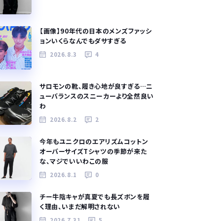
【画像】90年代の日本のメンズファッシ
ョンいくらなんでもダサすぎる
2026.8.3
4
サロモンの靴、履き心地が良すぎる…ニ
ューバランスのスニーカーより全然良い
わ
2026.8.2
2
今年もユニクロのエアリズムコットン
オーバーサイズTシャツの季節が来た
な、マジでいいわこの服
2026.8.1
0
チー牛陰キャが真夏でも長ズボンを履
く理由、いまだ解明されない
2026.7.31
5