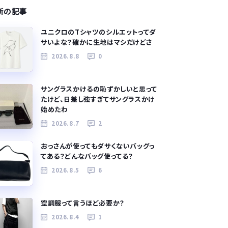
新の記事
ユニクロのTシャツのシルエットってダ
サいよな？確かに生地はマシだけどさ
2026.8.8
0
サングラスかけるの恥ずかしいと思って
たけど、日差し強すぎてサングラスかけ
始めたわ
2026.8.7
2
おっさんが使ってもダサくないバッグっ
てある？どんなバッグ使ってる？
2026.8.5
6
空調服って言うほど必要か？
2026.8.4
1