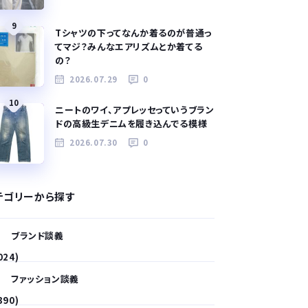
9
Tシャツの下ってなんか着るのが普通っ
てマジ？みんなエアリズムとか着てる
の？
2026.07.29
0
10
ニートのワイ、アプレッセっていうブラン
ドの高級生デニムを履き込んでる模様
2026.07.30
0
テゴリーから探す
ブランド談義
024)
ファッション談義
390)