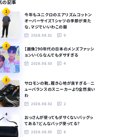
気の記事
1
今年もユニクロのエアリズムコットン
オーバーサイズTシャツの季節が来た
な、マジでいいわこの服
2026.08.01
0
2
【画像】90年代の日本のメンズファッシ
ョンいくらなんでもダサすぎる
2026.08.03
4
3
サロモンの靴、履き心地が良すぎる…ニ
ューバランスのスニーカーより全然良い
わ
2026.08.02
2
4
おっさんが使ってもダサくないバッグっ
てある？どんなバッグ使ってる？
2026.08.05
6