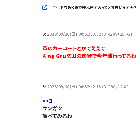
子供を夜遅くまで連れ回すのってどう思いますか？
「半袖のワイシャツはおじさんっぽい」言われたんだ
3:
2023/09/10(日) 00:31:30.62 ID:kZm+25+Ga
10万とかする靴履いてる若者wwwwwwwwwww.
革のカーコートとかでええで
King Gnu常田の影響で今年流行ってるわ
【悲報】柄付きのワイシャツにこういう靴を履いてる
若者の腕時計離れが深刻 時間を見るだけならも
5:
2023/09/10(日) 00:32:42.73 ID:C9C/12lk0
>>3
サンガツ
調べてみるわ
Powered by livedoor 相互RSS