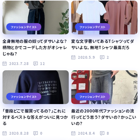
ファッションテイスト
ファッションテイスト
全身無地の服の奴ってダサいよな？
変な文字書いてあるTシャツってダ
柄物とかでコーデした方がオシャレ
サいよな。無地Tシャツ最高だろ
じゃね？
2020.5.9
2
2023.7.28
12
ファッションテイスト
ファッションテイスト
「普段どこで服買ってるの？」これに
最近の2000年代ファッションの流
対するベストな答えがついに見つか
行ってどう思う？ダサいの？かっこい
る
いの？
2020.8.28
0
2024.8.4
8