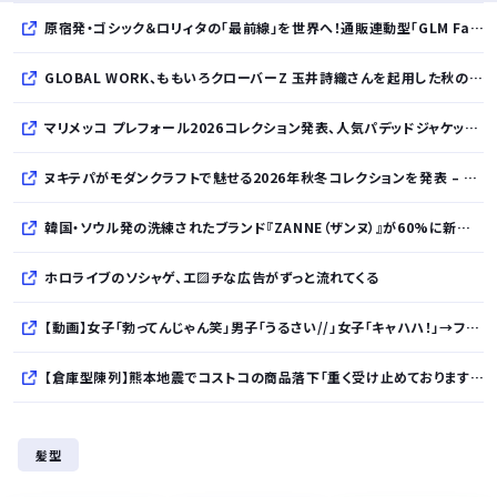
原宿発・ゴシック＆ロリィタの「最前線」を世界へ！通販連動型「GLM Fashion Show 2026」9月開催
GLOBAL WORK、ももいろクローバーZ 玉井詩織さんを起用した秋のLOOK BOOKを先行公開
マリメッコ プレフォール2026コレクション発表、人気パデッドジャケットの日本限定カラーも登場
ヌキテパがモダンクラフトで魅せる2026年秋冬コレクションを発表 – インド・アムリトサルで織り上げたウールなど手仕事の美しさを現代的に昇華
韓国・ソウル発の洗練されたブランド『ZANNE（ザンヌ）』が60%に新規入店、モダン×エフォートレスなコレクションを展開
ホロライブのソシャゲ、エ▨チな広告がずっと流れてくる
【動画】女子「勃ってんじゃん笑」男子「うるさい//」女子「キャハハ！」→フ●ラ開始ｗｗｗｗｗｗｗｗｗｗ
【倉庫型陳列】熊本地震でコストコの商品落下「重く受け止めております」地震大国で「高積み陳列」が心配...IKEAにも聞いた
【朗報】ゲーミングPCの主流はVRAM 8GBから16GBに
髪型
AI、指示なくサイバー攻撃か… 英政府機関の性能評価試験