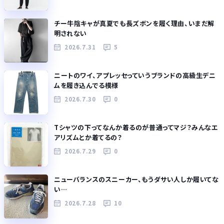
チー牛陰キャが真夏でも長ズボンを履く理由、いまだ解
明されない
2026.7.31
5
ニートのワイ、アプレッセっていうブランドの高級生デニ
ムを履き込んでる模様
2026.7.30
0
Tシャツの下ってなんか着るのが普通ってマジ？みんなエ
アリズムとか着てるの？
2026.7.29
0
ニューバランスのスニーカー、もうダサい人しか履いてな
い…
2026.7.28
10