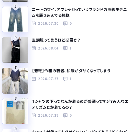
5
ニートのワイ、アプレッセっていうブランドの高級生デニ
ムを履き込んでる模様
2026.07.30
0
6
空調服って言うほど必要か？
2026.08.04
1
7
【悲報】令和の若者、私服がダサくなってしまう
2026.07.27
1
8
Tシャツの下ってなんか着るのが普通ってマジ？みんなエ
アリズムとか着てるの？
2026.07.29
0
9
おっさんが使ってもダサくないバッグってある？どんなバ