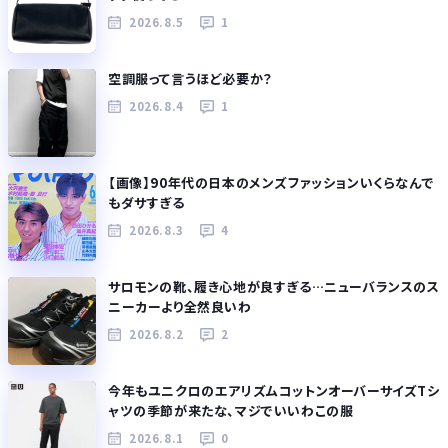
2026.8.5
1
空調服って言うほど必要か？
2026.8.4
1
【画像】90年代の日本のメンズファッションいくらなんで
もダサすぎる
2026.8.3
4
サロモンの靴、履き心地が良すぎる…ニューバランスのス
ニーカーより全然良いわ
2026.8.2
2
今年もユニクロのエアリズムコットンオーバーサイズTシ
ャツの季節が来たな、マジでいいわこの服
2026.8.1
0