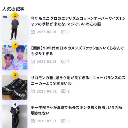
人気の記事
1
今年もユニクロのエアリズムコットンオーバーサイズTシ
ャツの季節が来たな、マジでいいわこの服
2026.08.01
0
2
【画像】90年代の日本のメンズファッションいくらなんで
もダサすぎる
2026.08.03
4
3
サロモンの靴、履き心地が良すぎる…ニューバランスのス
ニーカーより全然良いわ
2026.08.02
2
4
チー牛陰キャが真夏でも長ズボンを履く理由、いまだ解
明されない
2026.07.31
5