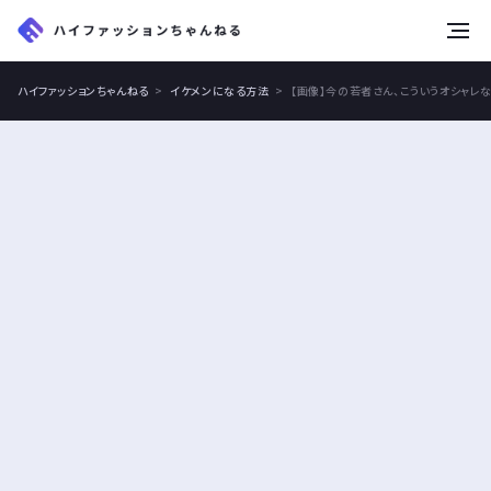
tog
nav
ハイファッションちゃんねる
イケメンになる方法
【画像】今の若者さん、こういうオシャレ