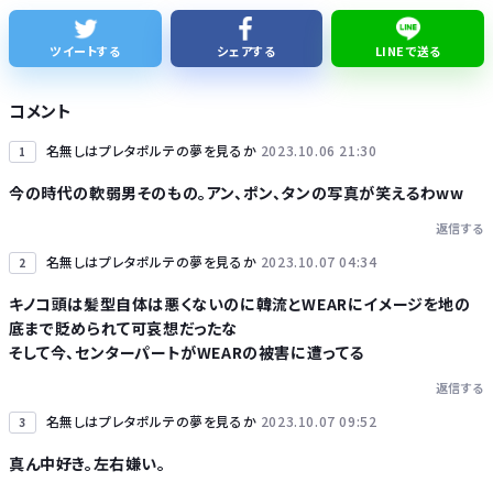
元ジャンポケ斉藤慎二被告に懲役7年求刑 被害女性が法廷で語った「人としての尊厳を踏みにじられた」
ツイートする
シェアする
LINEで送る
【悲報】「下げるのが筋なんですけど…」消費減税で値下がりする分と同じだけ商品を値上げして店頭価格を変えない店も…
コメント
名無しはプレタポルテの夢を見るか
2023.10.06 21:30
1
今の時代の軟弱男そのもの。アン、ポン、タンの写真が笑えるわww
返信する
Powered by livedoor 相互RSS
名無しはプレタポルテの夢を見るか
2023.10.07 04:34
2
キノコ頭は髪型自体は悪くないのに韓流とWEARにイメージを地の
底まで貶められて可哀想だったな
そして今、センターパートがWEARの被害に遭ってる
返信する
名無しはプレタポルテの夢を見るか
2023.10.07 09:52
3
真ん中好き。左右嫌い。