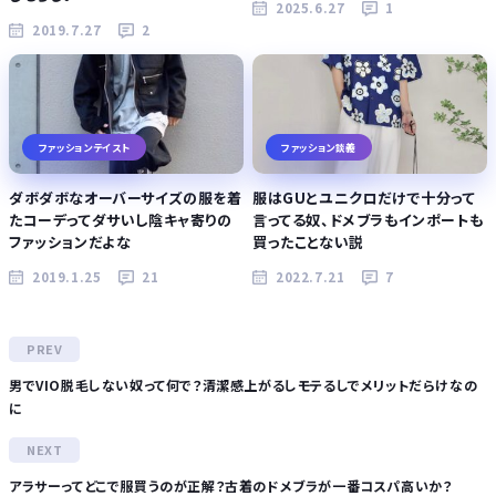
2025.6.27
1
2019.7.27
2
ファッションテイスト
ファッション談義
ダボダボなオーバーサイズの服を着
服はGUとユニクロだけで十分って
たコーデってダサいし陰キャ寄りの
言ってる奴、ドメブラもインポートも
ファッションだよな
買ったことない説
2019.1.25
21
2022.7.21
7
男でVIO脱毛しない奴って何で？清潔感上がるしモテるしでメリットだらけなの
に
アラサーってどこで服買うのが正解？古着のドメブラが一番コスパ高いか？