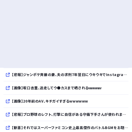
【悲報】ジャンポケ斉藤の妻、夫の求刑7年翌日にウキウキでInstagram更新
【画像】坂口杏里、逃走してウ●カスまで晒されるｗｗｗｗｗ
【画像】20年前のAV、キチガイすぎるwwwwww
【悲報】プロ野球のレフト、打撃に自信がある守備下手さんが使われまくるｗｗｗｗｗｗｗｗｗｗ
【歓喜】それではスーパーファミコン史上最高傑作のバトルBGMをお聴き下さいｗｗｗｗｗｗｗｗｗｗ