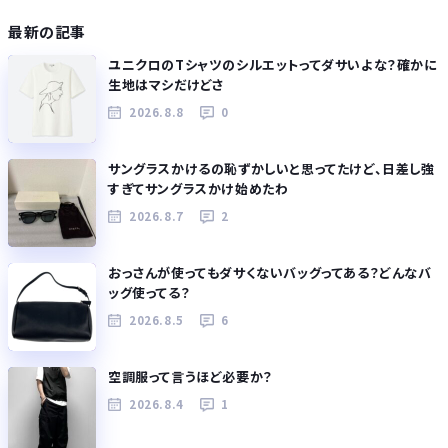
最新の記事
ユニクロのTシャツのシルエットってダサいよな？確かに
生地はマシだけどさ
2026.8.8
0
サングラスかけるの恥ずかしいと思ってたけど、日差し強
すぎてサングラスかけ始めたわ
2026.8.7
2
おっさんが使ってもダサくないバッグってある？どんなバ
ッグ使ってる？
2026.8.5
6
空調服って言うほど必要か？
2026.8.4
1