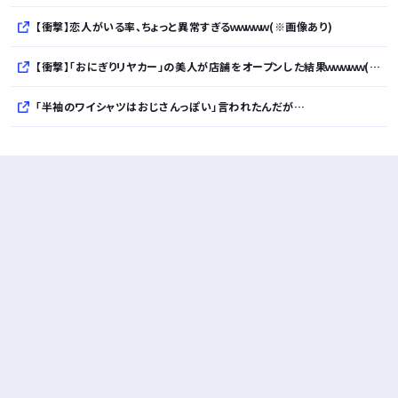
【衝撃】恋人がいる率、ちょっと異常すぎるｗｗｗｗｗ(※画像あり)
【衝撃】「おにぎりリヤカー」の美人が店舗をオープンした結果ｗｗｗｗｗ(※画像あり)
「半袖のワイシャツはおじさんっぽい」言われたんだが…
10万とかする靴履いてる若者wwwwwwwwwww..
【悲報】柄付きのワイシャツにこういう靴を履いてるサラリーマンはダサい扱いされるらしい…。お前らも気をつけろ
若者の腕時計離れが深刻 時間を見るだけならもはや腕時計がいらない
Powered by livedoor 相互RSS