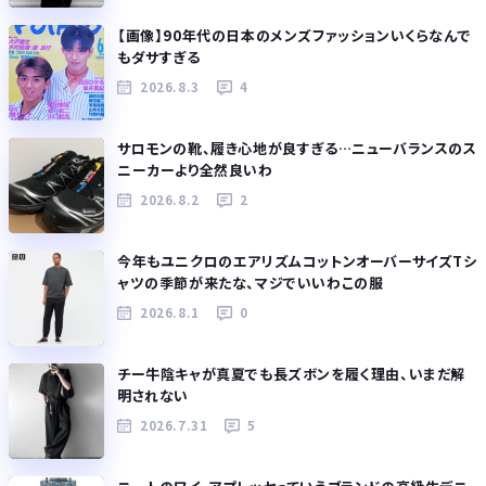
【画像】90年代の日本のメンズファッションいくらなんで
もダサすぎる
2026.8.3
4
サロモンの靴、履き心地が良すぎる…ニューバランスのス
ニーカーより全然良いわ
2026.8.2
2
今年もユニクロのエアリズムコットンオーバーサイズTシ
ャツの季節が来たな、マジでいいわこの服
2026.8.1
0
チー牛陰キャが真夏でも長ズボンを履く理由、いまだ解
明されない
2026.7.31
5