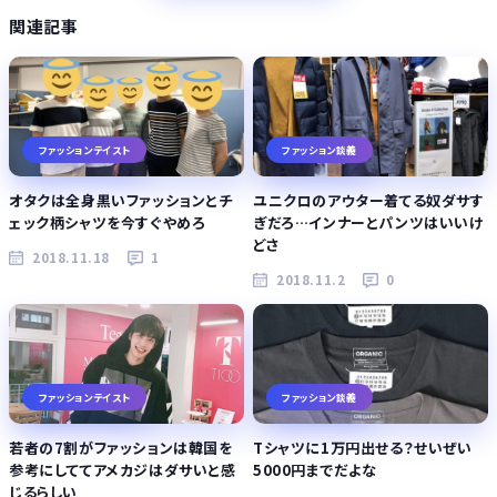
関連記事
ファッションテイスト
ファッション談義
オタクは全身黒いファッションとチ
ユニクロのアウター着てる奴ダサす
ェック柄シャツを今すぐやめろ
ぎだろ…インナーとパンツはいいけ
どさ
2018.11.18
1
2018.11.2
0
ファッションテイスト
ファッション談義
若者の7割がファッションは韓国を
Tシャツに1万円出せる？せいぜい
参考にしててアメカジはダサいと感
5000円までだよな
じるらしい