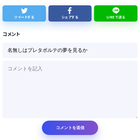
【話題】テレ東・田中瞳アナ、ロケ中の“無断撮影”に苦言「カメラを向けられることに恐怖を感じます」
ツイートする
シェアする
LINEで送る
【細胞】「小胞体」名前を変えるべき？ イメージと異なる姿、「理解に支障」
コメント
Powered by livedoor 相互RSS