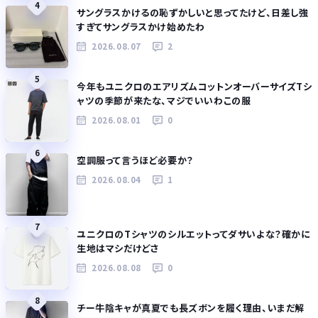
4
サングラスかけるの恥ずかしいと思ってたけど、日差し強
すぎてサングラスかけ始めたわ
2026.08.07
2
5
今年もユニクロのエアリズムコットンオーバーサイズTシ
ャツの季節が来たな、マジでいいわこの服
2026.08.01
0
6
空調服って言うほど必要か？
2026.08.04
1
7
ユニクロのTシャツのシルエットってダサいよな？確かに
生地はマシだけどさ
2026.08.08
0
8
チー牛陰キャが真夏でも長ズボンを履く理由、いまだ解