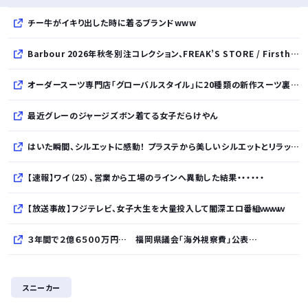
チー牛がイキり出した時に着るブランドwww
Barbour 2026年秋冬別注コレクション、FREAK’S STORE / Firsthand / Freadaから登場
オーダースーツ専門店「グローバルスタイル」に20種類の新作スーツ裏地が登場！おしゃれな花柄・サッカーボール・フラミンゴ・虎・フラガール・リゾート柄など豊富！
最近グレーのジャージズボン着てる女子だらけやん
はいた瞬間、シルエットに感動！ プラステから美しいシルエットとリラックス感を両立したタックワイドパンツが登場
【速報】ワイ（25）、営業から工場のラインへ異動した結果・・・・・・
【放送事故】フジテレビ、女子大生を大量投入して闇深エロ番組ｗｗｗｗ
３年間で２億６５００万円… 福岡県議会「海外視察費」公表…
BYDの軽EV「ラッコ」受注が700台超 7月販売は125台
スニーカー
久しく、ルートインや東横インのような高級ホテルに止まってない。快活で激安パンと納豆を食べてしまう