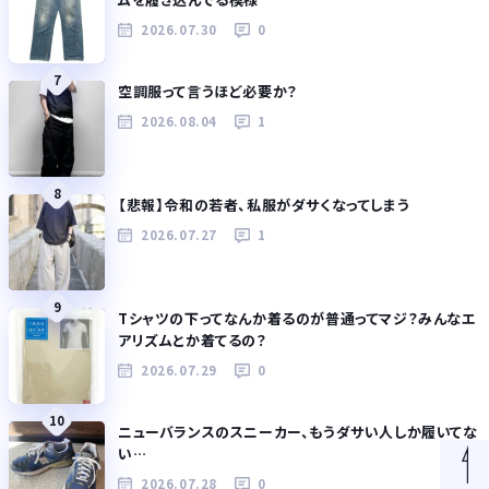
2026.07.30
0
7
空調服って言うほど必要か？
2026.08.04
1
8
【悲報】令和の若者、私服がダサくなってしまう
2026.07.27
1
9
Tシャツの下ってなんか着るのが普通ってマジ？みんなエ
アリズムとか着てるの？
2026.07.29
0
10
ニューバランスのスニーカー、もうダサい人しか履いてな
い…
2026.07.28
0