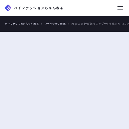
tog
nav
ハイファッションちゃんねる
ファッション談義
社会人男性が着てるとダサくて恥ずかしいフ