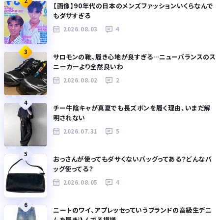
2
【画像】90年代の日本のメンズファッションいくらなんで
もダサすぎる
2026.08.03
4
3
サロモンの靴、履き心地が良すぎる…ニューバランスのス
ニーカーより全然良いわ
2026.08.02
2
4
チー牛陰キャが真夏でも長ズボンを履く理由、いまだ解
明されない
2026.07.31
5
5
おっさんが使ってもダサくないバッグってある？どんなバ
ッグ使ってる？
2026.08.05
4
6
ニートのワイ、アプレッセっていうブランドの高級生デニ
ムを履き込んでる模様