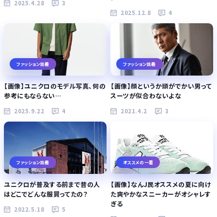
2025.4.28
3
2025.12.8
4
ファッション談義
ファッション談義
【画像】ユニクロのモデル写真、何の
【画像】顔というか頭がでかい男って
参考にもならない…
スーツが似合わないよな
2025.9.22
4
2021.4.2
3
ファッション談義
オススメの一着
ユニクロが普及する前まで昔の人
【画像】なんJ民オススメの夏に向け
はどこでどんな服買ってたの？
た爽やかなスニーカーがオシャレす
ぎる
2022.5.18
5