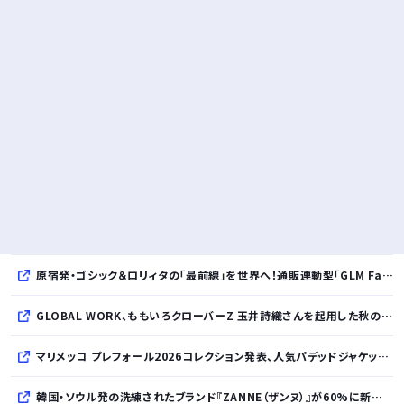
原宿発・ゴシック＆ロリィタの「最前線」を世界へ！通販連動型「GLM Fashion Show 2026」9月開催
GLOBAL WORK、ももいろクローバーZ 玉井詩織さんを起用した秋のLOOK BOOKを先行公開
マリメッコ プレフォール2026コレクション発表、人気パデッドジャケットの日本限定カラーも登場
韓国・ソウル発の洗練されたブランド『ZANNE（ザンヌ）』が60%に新規入店、モダン×エフォートレスなコレクションを展開