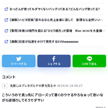
おっさんが使ってもダサくないバッグってある？どんなバッグ使ってる？
【画像】ハビタ部長「戻れるなら売上金庫に戻して 無理なら全然いいです イオンが戻って良いって言わなきゃ入ったらダメです」
【驚愕】年商10億円を超える『ひとり親方』が激増 Mac miniを大量購入しAIを従業員に
【画像】日産が社運をかけて発売するSUVｗｗｗｗｗｗｗ
株式投資、若年男性の自信喪失の原因に… ６割超が「人生の敗者」自認か
レクサスの軽トラとかどうよ
ツイートする
シェアする
LINEで送る
1人でタイ旅行って危ないの？
コメント
【ナゾロジー】老化をほぼ克服しても「体細胞変異」が残ればヒトの寿命は156年、数理モデルで推定
名無しはプレタポルテの夢を見るか
2024.01.16 06:27
1
こういうので真っ先にアローズって書くのウケるやろなぁって思いな
がら逆張りしてそうでダサい
返信する