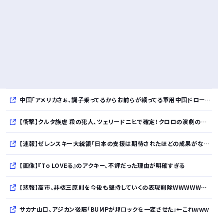
中国「アメリカさぁ、調子乗ってるからお前らが頼ってる軍用中国ドローン輸出禁止するわw」
【衝撃】クルタ族虐 殺の犯人、ツェリードニヒで確定！クロロの演劇のせいで2人も無駄死ににwwww
【速報】ゼレンスキー大統領「日本の支援は期待されたほどの成果がない」WWWWWWWWWWW
【画像】『To LOVEる』のアクキー、不評だった理由が明確すぎる
【悲報】高市、非核三原則を今後も堅持していくの表現削除WWWWWWWWWWWWWWWWWWWWWWWWWWWWWWWWWWWWWWWWWW
サカナ山口、アジカン後藤「BUMPが邦ロックを一変させた」←これwww