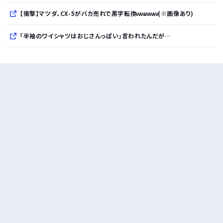
【衝撃】マツダ、CX-5がバカ売れで黒字転換ｗｗｗｗｗ(※画像あり)
「半袖のワイシャツはおじさんっぽい」言われたんだが…
10万とかする靴履いてる若者wwwwwwwwwww..
【悲報】柄付きのワイシャツにこういう靴を履いてるサラリーマンはダサい扱いされるらしい…。お前らも気をつけろ
若者の腕時計離れが深刻 時間を見るだけならもはや腕時計がいらない
Powered by livedoor 相互RSS