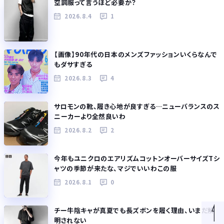
空調服って言うほど必要か？
2026.8.4
1
【画像】90年代の日本のメンズファッションいくらなんで
もダサすぎる
2026.8.3
4
サロモンの靴、履き心地が良すぎる…ニューバランスのス
ニーカーより全然良いわ
2026.8.2
2
今年もユニクロのエアリズムコットンオーバーサイズTシ
ャツの季節が来たな、マジでいいわこの服
2026.8.1
0
チー牛陰キャが真夏でも長ズボンを履く理由、いまだ解
明されない