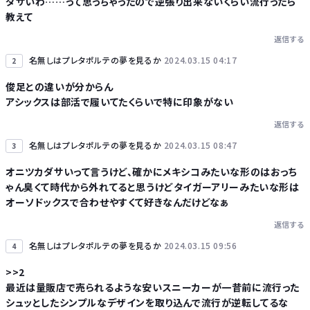
ダサいわ……って思っちゃったので逆張り出来ないくらい流行ったら
Powered by livedoor 相互RSS
教えて
返信する
名無しはプレタポルテの夢を見るか
2024.03.15 04:17
2
俊足との違いが分からん
アシックスは部活で履いてたくらいで特に印象がない
返信する
名無しはプレタポルテの夢を見るか
2024.03.15 08:47
3
オニツカダサいって言うけど、確かにメキシコみたいな形のはおっち
ゃん臭くて時代から外れてると思うけどタイガーアリーみたいな形は
オーソドックスで合わせやすくて好きなんだけどなぁ
返信する
名無しはプレタポルテの夢を見るか
2024.03.15 09:56
4
>>2
最近は量販店で売られるような安いスニーカーが一昔前に流行った
シュッとしたシンプルなデザインを取り込んで流行が逆転してるな