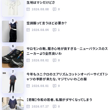
生地はマシだけどさ
2026.08.08
0
5
空調服って言うほど必要か？
2026.08.04
1
6
サロモンの靴、履き心地が良すぎる…ニューバランスのス
ニーカーより全然良いわ
2026.08.02
0
7
今年もユニクロのエアリズムコットンオーバーサイズTシ
ャツの季節が来たな、マジでいいわこの服
2026.08.01
0
8
【悲報】令和の若者、私服がダサくなってしまう
2026.07.27
0