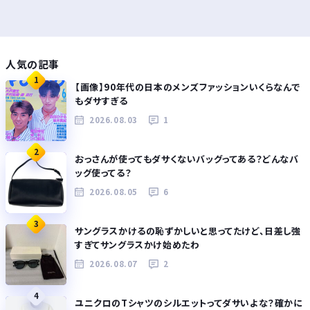
人気の記事
1
【画像】90年代の日本のメンズファッションいくらなんで
もダサすぎる
2026.08.03
1
2
おっさんが使ってもダサくないバッグってある？どんなバ
ッグ使ってる？
2026.08.05
6
3
サングラスかけるの恥ずかしいと思ってたけど、日差し強
すぎてサングラスかけ始めたわ
2026.08.07
2
4
ユニクロのTシャツのシルエットってダサいよな？確かに