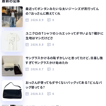
最新の記事
最近ってボンタンみたいな太いジーンズが流行ってん
の？おっさんに教えてくれ
2026.8.9
0
ユニクロのTシャツのシルエットってダサいよな？確かに
生地はマシだけどさ
2026.8.8
0
サングラスかけるの恥ずかしいと思ってたけど、日差し強
すぎてサングラスかけ始めたわ
2026.8.7
2
おっさんが使ってもダサくないバッグってある？どんなバ
ッグ使ってる？
2026.8.5
6