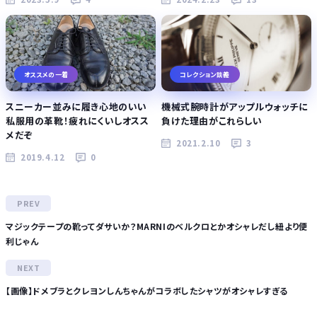
オススメの一着
コレクション談義
スニーカー並みに履き心地のいい
機械式腕時計がアップルウォッチに
私服用の革靴！疲れにくいしオスス
負けた理由がこれらしい
メだぞ
2021.2.10
3
2019.4.12
0
マジックテープの靴ってダサいか？MARNIのベルクロとかオシャレだし紐より便
利じゃん
【画像】ドメブラとクレヨンしんちゃんがコラボしたシャツがオシャレすぎる