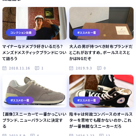
コレクション談義
オススメの一着
マイナーなドメブラ好きいるだろ？
大人の男が持つべき財布ブランドだ
メンズドメスティックブランドについ
とこれがおすすめ。ポールスミスと
て語ろう
かはNGだぞ
2018.11.16
1
2019.9.3
0
オススメの一着
オススメの一着
【画像】スニーカーで一番かっこいい
陰キャは何故コンバースのオールス
ブランド、ニューバランスに決定す
ターを意地でも履かないのか、これ
る
が一番無難なスニーカーだろ
2023.5.9
4
2024.2.23
13