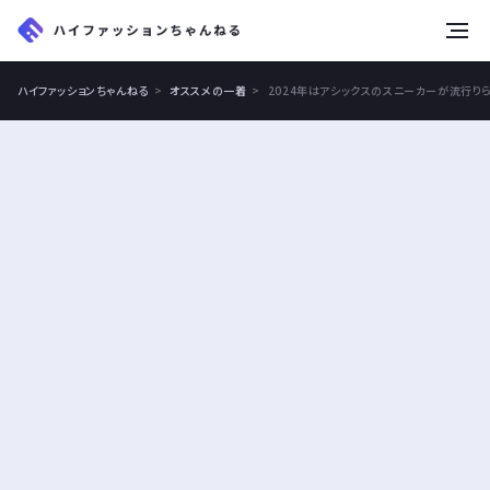
tog
nav
ハイファッションちゃんねる
オススメの一着
2024年はアシックスのスニーカーが流行り