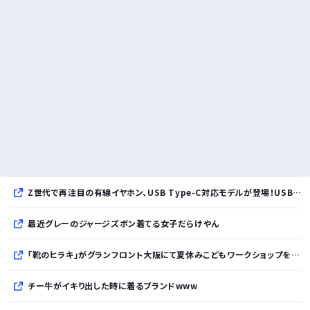
Z世代で再注目の有線イヤホン、USB Type-C対応モデルが登場！USB-A変換アダプター付属で幅広いデバイスに対応
最近グレーのジャージズボン着てる女子だらけやん
「靴のヒラキ」がグランフロント大阪にて夏休みこどもワークショップを開催！親子で楽しむ靴デコレーション体験や足の計測会
チー牛がイキり出した時に着るブランドwww