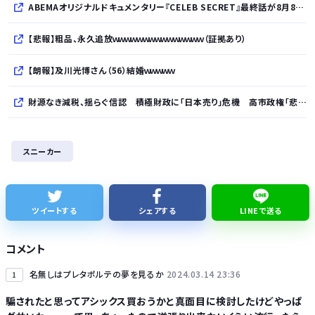
ABEMAオリジナルドキュメンタリー『CELEB SECRET』最終話が8月8日放送、MC指原莉乃、満島真之介らがコメント
【悲報】粗品、永久追放ｗｗｗｗｗｗｗｗｗｗｗｗｗｗｗ（証拠あり）
【朗報】及川光博さん（56）結婚ｗｗｗｗｗ
財源なき減税、揺らぐ信認 積極財政に「日本売り」危機 高市政権「悲願」に固執
【では世界の一流は？】仕事終わりにホットミルクを飲むのは三流。瞑想するのは二流
スニーカー
【朗報】スティーブ・ジョブズ、鎌倉仏教を発明する
琵琶湖三市同時花火大会、開催中止を発表 場所時刻不明・許可なし・交通整理なし・市が関与否定
ツイートする
シェアする
LINEで送る
【グラボ】物がありません返金は今後あり得ると思ってるのでサブの用意はしておこうな
コメント
名無しはプレタポルテの夢を見るか
2024.03.14 23:36
1
騙されたと思ってアシックス買おうかと真面目に検討したけどやっぱ