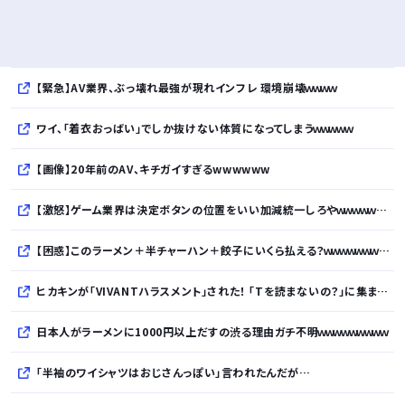
【緊急】AV業界、ぶっ壊れ最強が現れインフレ 環境崩壊ｗｗｗｗ
ワイ、「着衣おっばい」でしか抜けない体質になってしまうｗｗｗｗｗ
【画像】20年前のAV、キチガイすぎるwwwwww
【激怒】ゲーム業界は決定ボタンの位置をいい加減統一しろやｗｗｗｗｗｗｗｗｗｗ
【困惑】このラーメン＋半チャーハン＋餃子にいくら払える？ｗｗｗｗｗｗｗｗｗｗ
ヒカキンが「VIVANTハラスメント」された！ 「Tを読まないの？」に集まった「読めて当然」マウント
日本人がラーメンに1000円以上だすの渋る理由ガチ不明ｗｗｗｗｗｗｗｗｗ
「半袖のワイシャツはおじさんっぽい」言われたんだが…