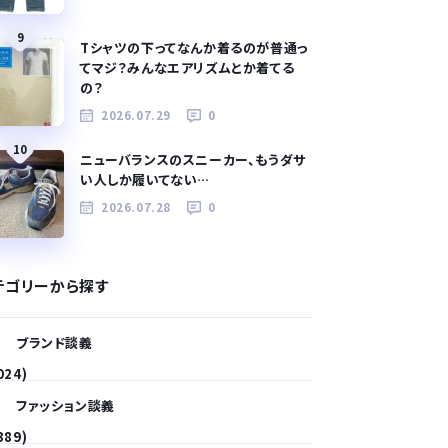
9
Tシャツの下ってなんか着るのが普通っ
てマジ？みんなエアリズムとか着てる
の？
2026.07.29
0
10
ニューバランスのスニーカー、もうダサ
い人しか履いてない…
2026.07.28
0
テゴリーから探す
ブランド談義
024)
ファッション談義
389)