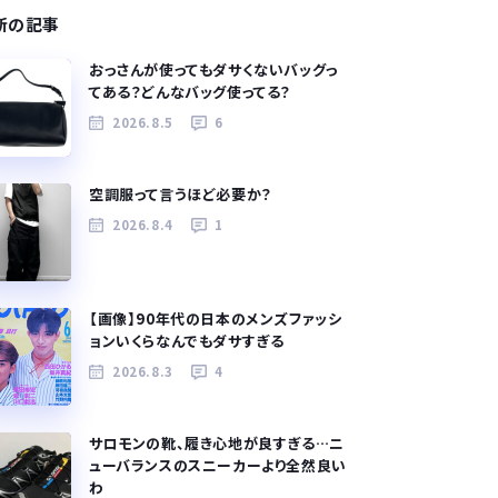
新の記事
おっさんが使ってもダサくないバッグっ
てある？どんなバッグ使ってる？
2026.8.5
6
空調服って言うほど必要か？
2026.8.4
1
【画像】90年代の日本のメンズファッシ
ョンいくらなんでもダサすぎる
2026.8.3
4
サロモンの靴、履き心地が良すぎる…ニ
ューバランスのスニーカーより全然良い
わ