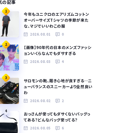
気の記事
1
今年もユニクロのエアリズムコットン
オーバーサイズTシャツの季節が来た
な、マジでいいわこの服
2026.08.01
0
2
【画像】90年代の日本のメンズファッシ
ョンいくらなんでもダサすぎる
2026.08.03
4
3
サロモンの靴、履き心地が良すぎる…ニ
ューバランスのスニーカーより全然良い
わ
2026.08.02
2
4
おっさんが使ってもダサくないバッグっ
てある？どんなバッグ使ってる？
2026.08.05
6