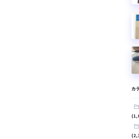
カ
(1,
(2,