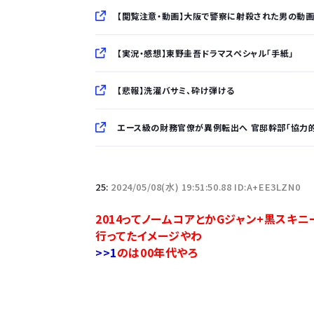
【閲覧注意・動画】大阪で警察に射殺された男の動
【実況・感想】東野圭吾ドラマスペシャル「手紙」
【悲報】洗濯バサミ、砕け弾ける
エース級の財務官僚が異例転出へ 官邸幹部「協力
「半袖のワイシャツはおじさんっぽい」言われたんだ
25:
2024/05/08(水) 19:51:50.88 ID:A+EE3LZN0
10万とかする靴履いてる若者wwwwwwwwwww.
2014ってノームコアとかGジャン+黒スキ
行ってたイメージやわ
【悲報】柄付きのワイシャツにこういう靴を履いてる
>>1
のは00年代やろ
若者の腕時計離れが深刻 時間を見るだけならも