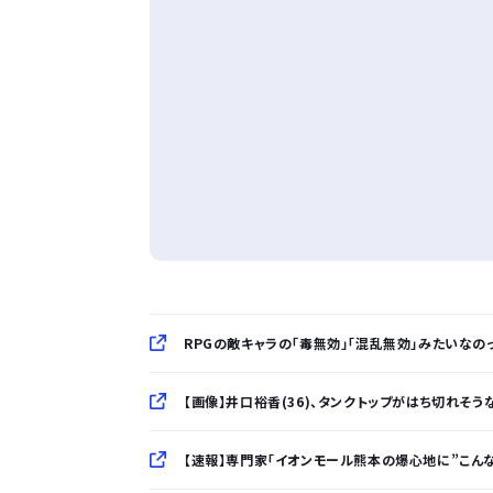
RPGの敵キャラの「毒無効」「混乱無効」みたいな
【画像】井口裕香(36)、タンクトップがはち切れそうな
【速報】専門家「イオンモール熊本の爆心地に”こん