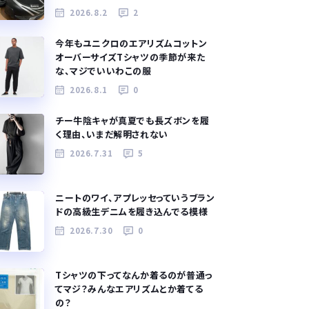
2026.8.2
2
今年もユニクロのエアリズムコットン
オーバーサイズTシャツの季節が来た
な、マジでいいわこの服
2026.8.1
0
チー牛陰キャが真夏でも長ズボンを履
く理由、いまだ解明されない
2026.7.31
5
ニートのワイ、アプレッセっていうブラン
ドの高級生デニムを履き込んでる模様
2026.7.30
0
Tシャツの下ってなんか着るのが普通っ
てマジ？みんなエアリズムとか着てる
の？