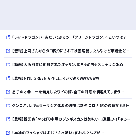
「レッドドラゴン」←炎吐いてきそう 「グリーンドラゴン」←こいつは？
【悲報】上司さんからタコ殴りにされて被害届出したんやけど示談金どれくらいいけそう？？？・・・・・・・・・
【動画】大阪府警に射殺されたオッサン、めちゃめちゃ苦しそうに死ぬ
【悲報】Mrs. GREEN APPLE、マジで逝くwwwwww
息子のオ●ニーを発見したワイの嫁、全ての対応を間違えてしまう…
ケンコバ、レギュラーラジオ休演の理由は新型コロナ 謎の後遺症も明かす「えげつないで」
【悲報】観光客「やっぱり本場のジンギスカンは美味い！」道民ワイ「ぷっwwww」
「半袖のワイシャツはおじさんっぽい」言われたんだが…