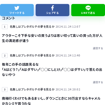
【画像】日産が社運をかけて発売するSUVｗｗｗｗｗｗｗ
ツイートする
シェアする
LINEで送る
コメント
株式投資、若年男性の自信喪失の原因に… ６割超が「人生の敗者」自認か
名無しはプレタポルテの夢を見るか
2024.11.24 12:07
1
アウターこそ下手な安いの買うよりは思い切って高いの買った方が人
生の満足感が違う
返信する
Powered by livedoor 相互RSS
名無しはプレタポルテの夢を見るか
2024.11.24 12:40
2
毎年この手の話題見るな
「Aはどう？」「Aはダサい」「◯◯にしとけ」「◯◯はダサい」で答えの出
ないやつ
返信する
名無しはプレタポルテの夢を見るか
2024.11.24 20:02
3
南極行くわけでもあるまいし、ダウンごときに30万出すならキャメル
かカシミヤ買うわな