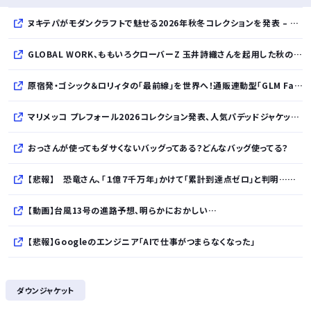
ヌキテパがモダンクラフトで魅せる2026年秋冬コレクションを発表 – インド・アムリトサルで織り上げたウールなど手仕事の美しさを現代的に昇華
GLOBAL WORK、ももいろクローバーZ 玉井詩織さんを起用した秋のLOOK BOOKを先行公開
原宿発・ゴシック＆ロリィタの「最前線」を世界へ！通販連動型「GLM Fashion Show 2026」9月開催
マリメッコ プレフォール2026コレクション発表、人気パデッドジャケットの日本限定カラーも登場
おっさんが使ってもダサくないバッグってある？どんなバッグ使ってる？
【悲報】 恐竜さん、「１億７千万年」かけて「累計到達点ゼロ」と判明………
【動画】台風13号の進路予想、明らかにおかしい…
【悲報】Googleのエンジニア「AIで仕事がつまらなくなった」
友達とPCで遊んでるんだがキーボードとマウス使った方がいいゲームでも頑なにパッド使いたがる
ダウンジャケット
かつて650万部を誇った ｢週刊少年ジャンプ｣ 発行部数が初の100万部割れに・・・