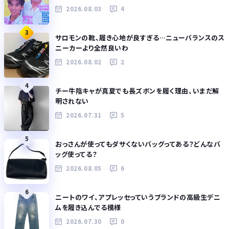
2026.08.03
4
3
サロモンの靴、履き心地が良すぎる…ニューバランスのス
ニーカーより全然良いわ
2026.08.02
2
4
チー牛陰キャが真夏でも長ズボンを履く理由、いまだ解
明されない
2026.07.31
5
5
おっさんが使ってもダサくないバッグってある？どんなバ
ッグ使ってる？
2026.08.05
6
6
ニートのワイ、アプレッセっていうブランドの高級生デニ
ムを履き込んでる模様
2026.07.30
0