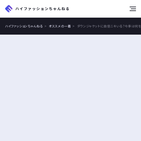
tog
nav
ハイファッションちゃんねる
オススメの一着
ダウンジャケットに自信ニキいる？今季は何