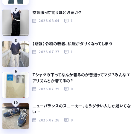
7
空調服って言うほど必要か？
2026.08.04
1
8
【悲報】令和の若者、私服がダサくなってしまう
2026.07.27
1
9
Tシャツの下ってなんか着るのが普通ってマジ？みんなエ
アリズムとか着てるの？
2026.07.29
0
10
ニューバランスのスニーカー、もうダサい人しか履いてな
い…
2026.07.28
0