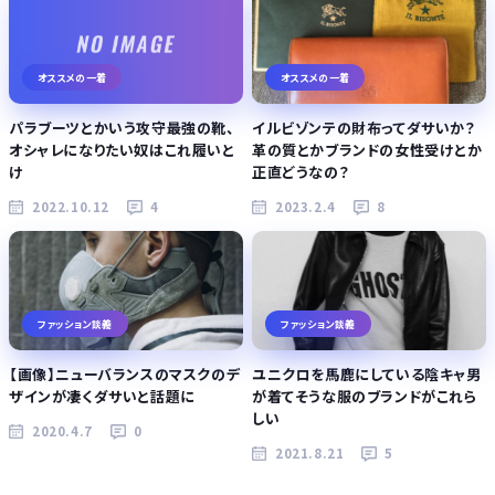
オススメの一着
オススメの一着
パラブーツとかいう攻守最強の靴、
イルビゾンテの財布ってダサいか？
オシャレになりたい奴はこれ履いと
革の質とかブランドの女性受けとか
け
正直どうなの？
2022.10.12
4
2023.2.4
8
ファッション談義
ファッション談義
【画像】ニューバランスのマスクのデ
ユニクロを馬鹿にしている陰キャ男
ザインが凄くダサいと話題に
が着てそうな服のブランドがこれら
しい
2020.4.7
0
2021.8.21
5