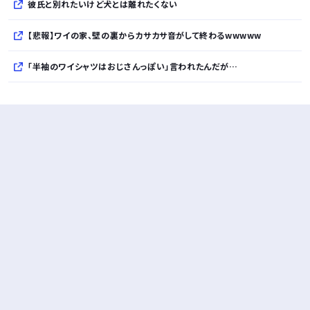
彼氏と別れたいけど犬とは離れたくない
【悲報】ワイの家、壁の裏からカサカサ音がして終わるwwwww
「半袖のワイシャツはおじさんっぽい」言われたんだが…
10万とかする靴履いてる若者wwwwwwwwwww..
【悲報】柄付きのワイシャツにこういう靴を履いてるサラリーマンはダサい扱いされるらしい…。お前らも気をつけろ
若者の腕時計離れが深刻 時間を見るだけならもはや腕時計がいらない
Powered by livedoor 相互RSS