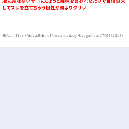
服に興味ないザコにちょっと嫌味を言われただけで自信喪失
してスレを立てちゃう根性が何よりダサい
元スレ:https://nova.5ch.net/test/read.cgi/livegalileo/1740811913/