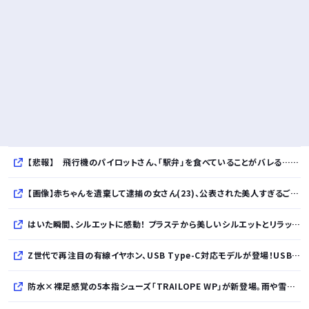
【悲報】 飛行機のパイロットさん、「駅弁」を食べていることがバレる……
【画像】赤ちゃんを遺棄して逮捕の女さん(23)、公表された美人すぎるご尊顔がこちら⇒ｗｗｗｗｗｗｗｗｗｗ
はいた瞬間、シルエットに感動！ プラステから美しいシルエットとリラックス感を両立したタックワイドパンツが登場
Z世代で再注目の有線イヤホン、USB Type-C対応モデルが登場！USB-A変換アダプター付属で幅広いデバイスに対応
防水×裸足感覚の5本指シューズ「TRAILOPE WP」が新登場。雨や雪にも対応し日常からアウトドアまで快適に。