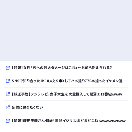
【悲報】女性「男への最大ダメージはこれ」←お前ら耐えられる？
SNSで知り合ったJK10人とS●Xしてハメ撮り770本撮ったイケメン逮捕wwwwwwwwwwwwwww
【放送事故】フジテレビ、女子大生を大量投入して闇深エロ番組ｗｗｗｗ
配信に映りたくない
【朗報】飯田圭織さん45歳「年齢イジリはほどほどにね」ｗｗｗｗｗｗｗｗｗｗ