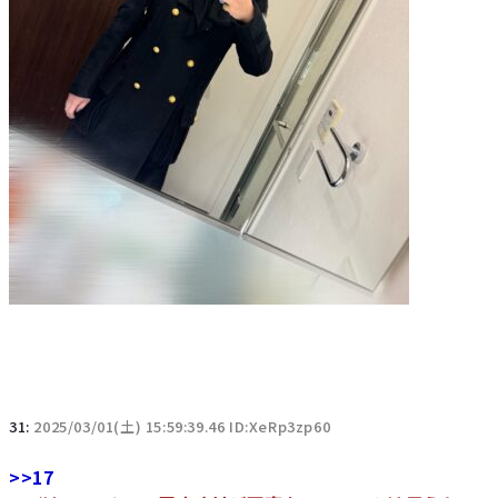
31:
2025/03/01(土) 15:59:39.46 ID:XeRp3zp60
>>17