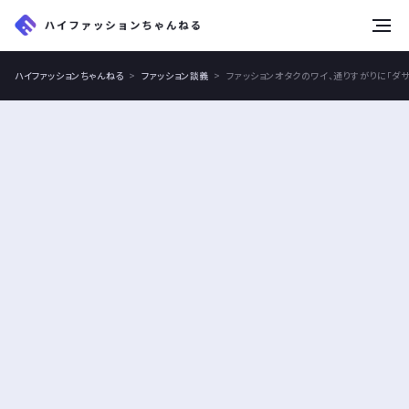
tog
nav
ハイファッションちゃんねる
ファッション談義
ファッションオタクのワイ、通りすがりに「ダサ