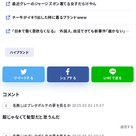
最近グレーのジャージズボン着てる女子だらけやん
チー牛がイキり出した時に着るブランドwww
「日本で働く意欲なくなる」 外国人、自活できても新要件「届かない」…永住許可厳格化で「日本離れ」か
【朗報】『ヤニねこ』新海誠、水島努、綾辻行人らクリエイターが絶賛ｗｗｗｗｗｗｗｗｗ
ハイブランド
【次の覇権は？】スマホゲー倒産急増 🍙ですら続くのに…
【悲報】ワイが買ったMotorolaのスマホ、ポンコツすぎる
ツイートする
シェアする
LINEで送る
シカ「ヒマワリ全部喰った」 郡山布引風の高原まつり中止
コメント
名無しはプレタポルテの夢を見るか
2025.03.02 19:37
1
服じゃなくて髪型だと思うんだ
返信する
Powered by livedoor 相互RSS
名無しはプレタポルテの夢を見るか
2025.03.02 20:18