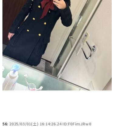
56:
2025/03/01(土) 16:14:26.24 ID:F0FimJRw0