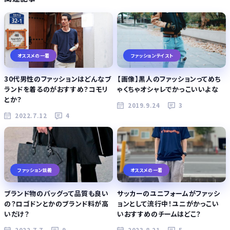
オススメの一着
ファッションテイスト
30代男性のファッションはどんなブ
【画像】黒人のファッションってめち
ランドを着るのがおすすめ？コモリ
ゃくちゃオシャレでかっこいいよな
とか？
2019.9.24
3
2022.7.12
4
ファッション談義
オススメの一着
ブランド物のバッグって品質も良い
サッカーのユニフォームがファッシ
の？ロゴドンとかのブランド料が高
ョンとして流行中！ユニがかっこい
いだけ？
いおすすめのチームはどこ？