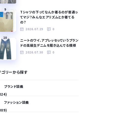
9
Tシャツの下ってなんか着るのが普通っ
てマジ？みんなエアリズムとか着てる
の？
2026.07.29
0
10
ニートのワイ、アプレッセっていうブラン
ドの高級生デニムを履き込んでる模様
2026.07.30
0
テゴリーから探す
ブランド談義
024)
ファッション談義
389)