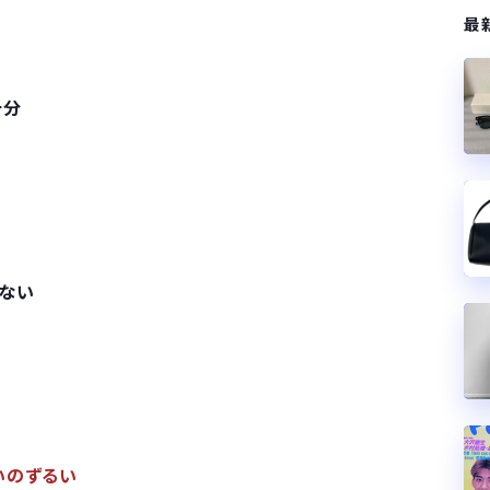
最
十分
ゃない
いのずるい