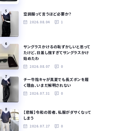
5
空調服って言うほど必要か？
2026.08.04
1
6
サングラスかけるの恥ずかしいと思って
たけど、日差し強すぎてサングラスかけ
始めたわ
2026.08.07
0
7
チー牛陰キャが真夏でも長ズボンを履
く理由、いまだ解明されない
2026.07.31
0
8
【悲報】令和の若者、私服がダサくなって
しまう
2026.07.27
0