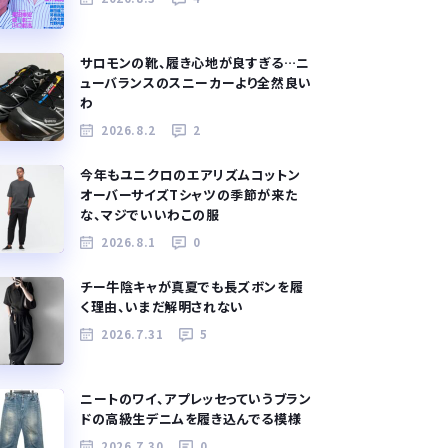
サロモンの靴、履き心地が良すぎる…ニ
ューバランスのスニーカーより全然良い
わ
2026.8.2
2
今年もユニクロのエアリズムコットン
オーバーサイズTシャツの季節が来た
な、マジでいいわこの服
2026.8.1
0
チー牛陰キャが真夏でも長ズボンを履
く理由、いまだ解明されない
2026.7.31
5
ニートのワイ、アプレッセっていうブラン
ドの高級生デニムを履き込んでる模様
2026.7.30
0