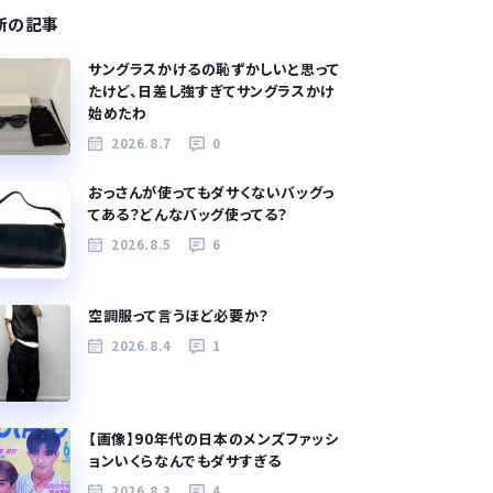
新の記事
サングラスかけるの恥ずかしいと思って
たけど、日差し強すぎてサングラスかけ
始めたわ
2026.8.7
0
おっさんが使ってもダサくないバッグっ
てある？どんなバッグ使ってる？
2026.8.5
6
空調服って言うほど必要か？
2026.8.4
1
【画像】90年代の日本のメンズファッシ
ョンいくらなんでもダサすぎる
2026.8.3
4