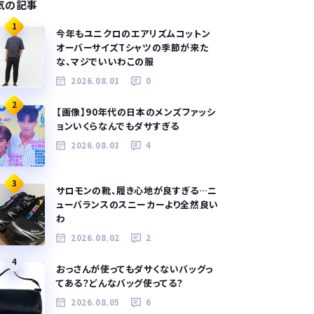
気の記事
1
今年もユニクロのエアリズムコットン
オーバーサイズTシャツの季節が来た
な、マジでいいわこの服
2026.08.01
0
2
【画像】90年代の日本のメンズファッシ
ョンいくらなんでもダサすぎる
2026.08.03
4
3
サロモンの靴、履き心地が良すぎる…ニ
ューバランスのスニーカーより全然良い
わ
2026.08.02
2
4
おっさんが使ってもダサくないバッグっ
てある？どんなバッグ使ってる？
2026.08.05
6