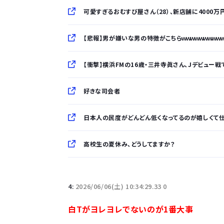
可愛すぎるおむすび屋さん（28）、新店舗に4000
【悲報】男が嫌いな男の特徴がこちらｗｗｗｗｗｗｗｗｗ
【衝撃】横浜FMの16歳・三井寺眞さん、Jデビュー戦で
好きな司会者
日本人の民度がどんどん低くなってるのが嬉しくて
高校生の夏休み、どうしてますか？
「半袖のワイシャツはおじさんっぽい」言われたんだ
4:
2026/06/06(土) 10:34:29.33 0
10万とかする靴履いてる若者wwwwwwwwwww.
白Tがヨレヨレでないのが1番大事
【悲報】柄付きのワイシャツにこういう靴を履いてる