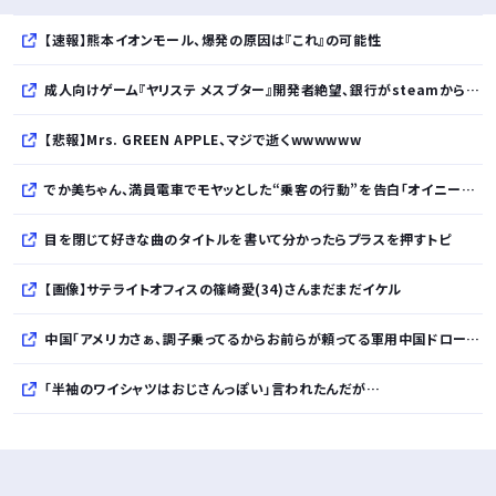
【速報】熊本イオンモール、爆発の原因は『これ』の可能性
成人向けゲーム『ヤリステ メスブター』開発者絶望、銀行がsteamからの入金を拒否→金が入ってなくても売上金額分の納税義務あり
【悲報】Mrs. GREEN APPLE、マジで逝くwwwwww
でか美ちゃん、満員電車でモヤッとした“乗客の行動”を告白「オイニーがつらくて…」
目を閉じて好きな曲のタイトルを書いて分かったらプラスを押すトピ
【画像】サテライトオフィスの篠崎愛(34)さんまだまだイケル
中国「アメリカさぁ、調子乗ってるからお前らが頼ってる軍用中国ドローン輸出禁止するわw」
「半袖のワイシャツはおじさんっぽい」言われたんだが…
10万とかする靴履いてる若者wwwwwwwwwww..
【悲報】柄付きのワイシャツにこういう靴を履いてるサラリーマンはダサい扱いされるらしい…。お前らも気をつけろ