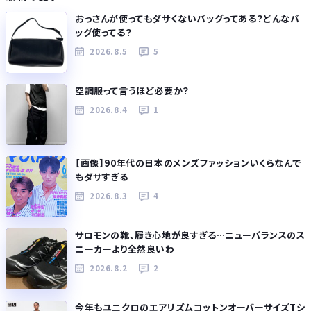
おっさんが使ってもダサくないバッグってある？どんなバ
ッグ使ってる？
2026.8.5
5
空調服って言うほど必要か？
2026.8.4
1
【画像】90年代の日本のメンズファッションいくらなんで
もダサすぎる
2026.8.3
4
サロモンの靴、履き心地が良すぎる…ニューバランスのス
ニーカーより全然良いわ
2026.8.2
2
今年もユニクロのエアリズムコットンオーバーサイズTシ