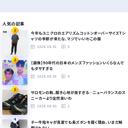
人気の記事
1
今年もユニクロのエアリズムコットンオーバーサイズTシ
ャツの季節が来たな、マジでいいわこの服
2026.08.01
0
2
【画像】90年代の日本のメンズファッションいくらなんで
もダサすぎる
2026.08.03
4
3
サロモンの靴、履き心地が良すぎる…ニューバランスのス
ニーカーより全然良いわ
2026.08.02
2
4
チー牛陰キャが真夏でも長ズボンを履く理由、いまだ解
明されない