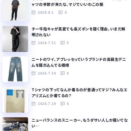
ャツの季節が来たな、マジでいいわこの服
2026.8.1
0
チー牛陰キャが真夏でも長ズボンを履く理由、いまだ解
明されない
2026.7.31
5
ニートのワイ、アプレッセっていうブランドの高級生デニ
ムを履き込んでる模様
2026.7.30
0
Tシャツの下ってなんか着るのが普通ってマジ？みんなエ
アリズムとか着てるの？
2026.7.29
0
ニューバランスのスニーカー、もうダサい人しか履いてな
い…