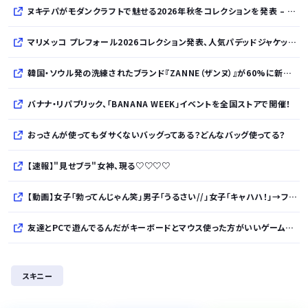
ヌキテパがモダンクラフトで魅せる2026年秋冬コレクションを発表 – インド・アムリトサルで織り上げたウールなど手仕事の美しさを現代的に昇華
マリメッコ プレフォール2026コレクション発表、人気パデッドジャケットの日本限定カラーも登場
韓国・ソウル発の洗練されたブランド『ZANNE（ザンヌ）』が60%に新規入店、モダン×エフォートレスなコレクションを展開
バナナ・リパブリック、「BANANA WEEK」イベントを全国ストアで開催！
おっさんが使ってもダサくないバッグってある？どんなバッグ使ってる？
【速報】"見せブラ"女神、現る♡♡♡♡
【動画】女子「勃ってんじゃん笑」男子「うるさい//」女子「キャハハ！」→フ●ラ開始ｗｗｗｗｗｗｗｗｗｗ
友達とPCで遊んでるんだがキーボードとマウス使った方がいいゲームでも頑なにパッド使いたがる
かつて650万部を誇った ｢週刊少年ジャンプ｣ 発行部数が初の100万部割れに・・・
スキニー
【画像】日産が社運をかけて発売するSUVｗｗｗｗｗｗｗ