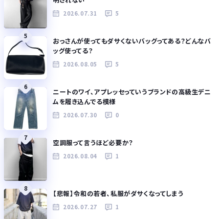
2026.07.31
5
5
おっさんが使ってもダサくないバッグってある？どんなバ
ッグ使ってる？
2026.08.05
5
6
ニートのワイ、アプレッセっていうブランドの高級生デニ
ムを履き込んでる模様
2026.07.30
0
7
空調服って言うほど必要か？
2026.08.04
1
8
【悲報】令和の若者、私服がダサくなってしまう
2026.07.27
1