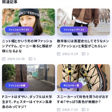
関連記事
ファッションテイスト
ファッションテイスト
ニット帽とかいう冬の神ファッショ
数年後には黒歴史化してそうなメン
ンアイテム、ビーニー被ると服装が
ズファッションと髪型がこれらしい
様になるよな
2021.4.19
3
2024.10.29
1
ファッション談義
オススメの一着
Pコートはダサい、ダッフルは大学
スニーカーって何色を買うのがおす
生まで、チェスターはイケメン高身
すめ？やっぱり黒色が無難か？
長のみってマジ？
2025.7.23
5