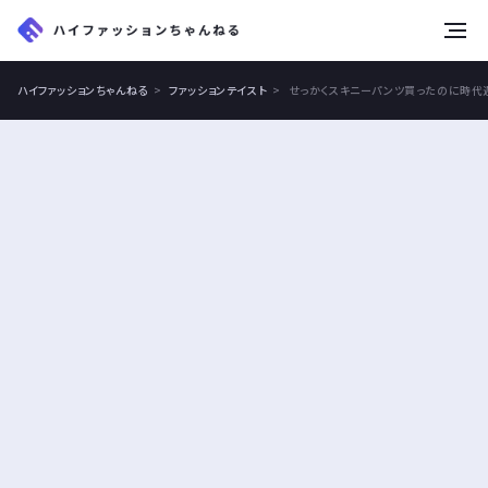
tog
nav
ハイファッションちゃんねる
ファッションテイスト
せっかくスキニーパンツ買ったのに時代