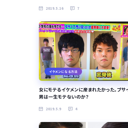
2019.5.16
7
イケメンになる方法
女にモテるイケメンに産まれたかった。ブサ
男は一生モテないのか？
2019.5.9
4