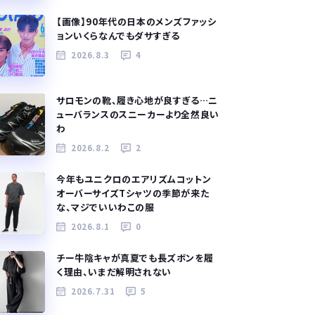
【画像】90年代の日本のメンズファッシ
ョンいくらなんでもダサすぎる
2026.8.3
4
サロモンの靴、履き心地が良すぎる…ニ
ューバランスのスニーカーより全然良い
わ
2026.8.2
2
今年もユニクロのエアリズムコットン
オーバーサイズTシャツの季節が来た
な、マジでいいわこの服
2026.8.1
0
チー牛陰キャが真夏でも長ズボンを履
く理由、いまだ解明されない
2026.7.31
5