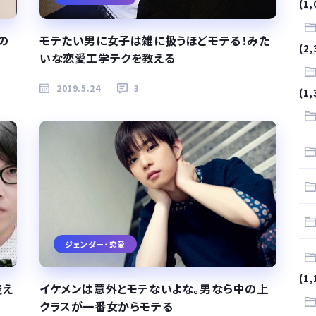
(1,
の
モテたい男に女子は雑に扱うほどモテる！みた
(2,
いな恋愛工学テクを教える
2019.5.24
3
(1,
ジェンダー・恋愛
(1,
整え
イケメンは意外とモテないよな。男なら中の上
クラスが一番女からモテる