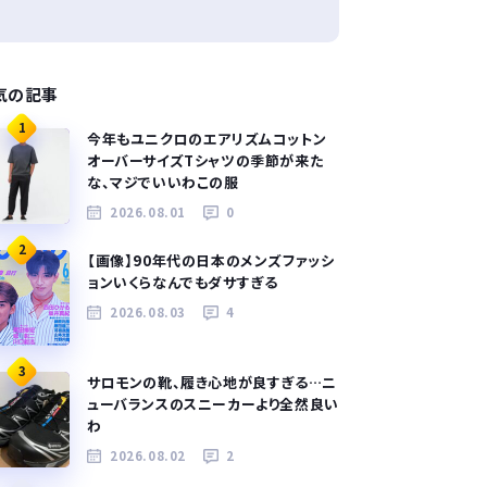
気の記事
1
今年もユニクロのエアリズムコットン
オーバーサイズTシャツの季節が来た
な、マジでいいわこの服
2026.08.01
0
2
【画像】90年代の日本のメンズファッシ
ョンいくらなんでもダサすぎる
2026.08.03
4
3
サロモンの靴、履き心地が良すぎる…ニ
ューバランスのスニーカーより全然良い
わ
2026.08.02
2