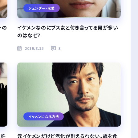
ジェンダー・恋愛
ンの
イケメンなのにブス女と付き合ってる男が多い
のはなぜ？
2019.8.15
3
イケメンになる方法
か許
元イケメンだけど老化が耐えられない。歳を食