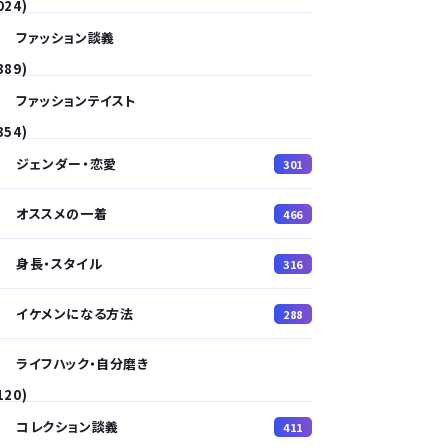
024)
ファッション談義
389)
ファッションテイスト
354)
ジェンダー・恋愛
301
オススメの一着
466
身長・スタイル
316
イケメンになる方法
288
ライフハック・自分磨き
120)
コレクション談義
411