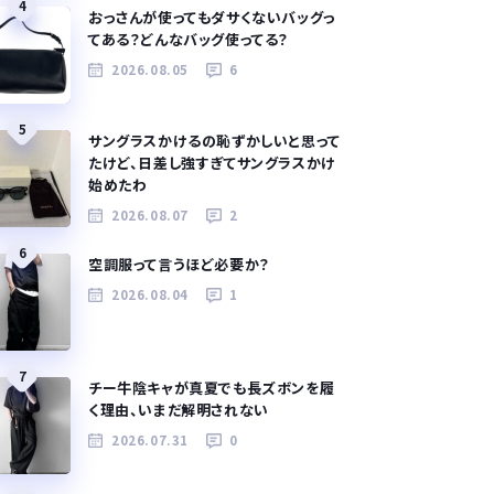
4
おっさんが使ってもダサくないバッグっ
てある？どんなバッグ使ってる？
2026.08.05
6
5
サングラスかけるの恥ずかしいと思って
たけど、日差し強すぎてサングラスかけ
始めたわ
2026.08.07
2
6
空調服って言うほど必要か？
2026.08.04
1
7
チー牛陰キャが真夏でも長ズボンを履
く理由、いまだ解明されない
2026.07.31
0