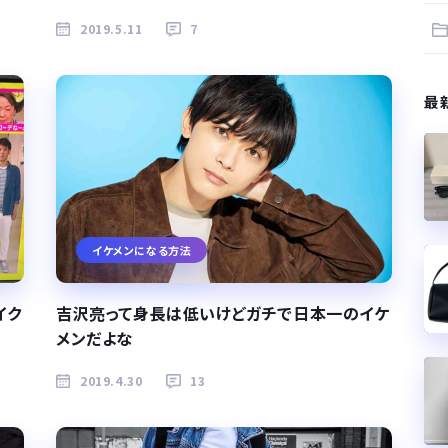
2019.5.11
7
最
イケメンになる方法
イク
吉沢亮って身長は低いけどガチで日本一のイケ
メンだよな
2019.4.30
13