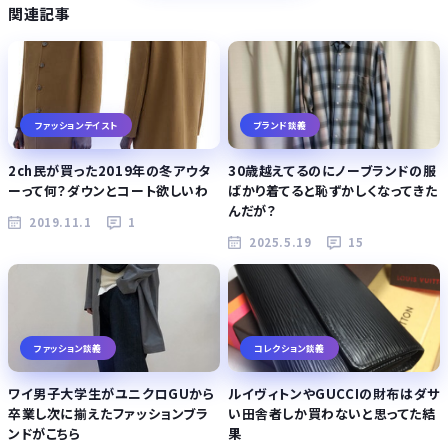
関連記事
ファッションテイスト
ブランド談義
2ch民が買った2019年の冬アウタ
30歳越えてるのにノーブランドの服
ーって何？ダウンとコート欲しいわ
ばかり着てると恥ずかしくなってきた
んだが？
2019.11.1
1
2025.5.19
15
ファッション談義
コレクション談義
ワイ男子大学生がユニクロGUから
ルイヴィトンやGUCCIの財布はダサ
卒業し次に揃えたファッションブラ
い田舎者しか買わないと思ってた結
ンドがこちら
果