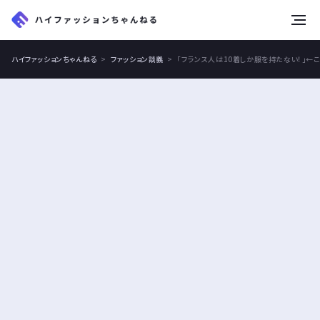
tog
nav
ハイファッションちゃんねる
ファッション談義
「フランス人は10着しか服を持たない！」←