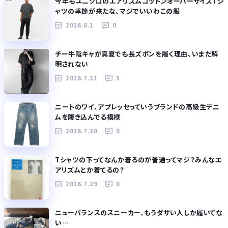
今年もユニクロのエアリズムコットンオーバーサイズTシ
ャツの季節が来たな、マジでいいわこの服
2026.8.1
0
チー牛陰キャが真夏でも長ズボンを履く理由、いまだ解
明されない
2026.7.31
5
ニートのワイ、アプレッセっていうブランドの高級生デニ
ムを履き込んでる模様
2026.7.30
0
Tシャツの下ってなんか着るのが普通ってマジ？みんなエ
アリズムとか着てるの？
2026.7.29
0
ニューバランスのスニーカー、もうダサい人しか履いてな
い…