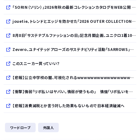
「SORIN（ソリン）」2026年秋の最新コレクションカタログをWEB公開 「Paradox in Neutral」をテーマに秩序と反逆が共存する世界観を表現
jouetie、トレンドとエッジを効かせた「2026 OUTER COLLECTION」を公開
8月8日「サステナブルファッションの日」記念月間企画、ユニクロ1着100円買取保証とXプレゼントキャンペーンを実施
Zevero、ユナイテッドアローズのサステナビリティ活動「SARROWS」を支援。Scope 3排出量算定の効率化・精緻化を開始
このスニーカー買っていい？
【悲報】公立中学校の闇、可視化されるwwwwwwwwwwwwwwwwwwwwwwwwwww
【衝撃】情弱「リボ払いはヤバい。情弱が使うもの」 情強「リボ払いを使いこなすのが情強やで」 ← これ
【悲報】消費減税とか言う対した効果もないもので日本経済破滅へ
【大地震】専門家「南海トラフだけでなく直下型地震にも注意を」…中部各地に危険度「Sランク」断層帯
ワードローブ
外国人
「ジャンプ」ストアで大量注文→キャンセルか 業務妨害容疑で女逮捕