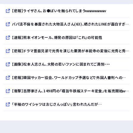
【悲報】ライザさん、お●ぱいを触られてしまうｗｗｗｗｗｗｗｗ
パパ活不倫を暴露された大物芸人さん(63)、晒されたLINEが面白すぎるｗｗｗｗｗｗｗｗｗ(画像ｱﾘ)
【速報】熊本イオンモール、爆発の原因は『これ』の可能性
【悲報】ドラマ豊臣兄弟で光秀を演じた要潤が本能寺の変後に光秀と秀吉が会ったのは史実じゃ
【画像】松本人志さん、大勢の若いファンに囲まれてご満悦・・・
【悲報】韓国サッカー協会、ワールドカップ予選などで外国人審判への性的接待疑惑が浮上
【衝撃】吉野家さん、1498円の「極旨牛鉄板ステーキ定食」を販売開始ｗｗｗｗｗｗｗｗｗｗ
「半袖のワイシャツはおじさんっぽい」言われたんだが…
10万とかする靴履いてる若者wwwwwwwwwww..
【悲報】柄付きのワイシャツにこういう靴を履いてるサラリーマンはダサい扱いされるらしい…。お前らも気をつけろ