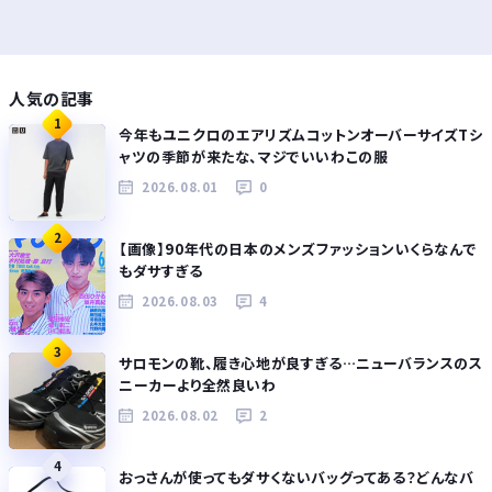
人気の記事
1
今年もユニクロのエアリズムコットンオーバーサイズTシ
ャツの季節が来たな、マジでいいわこの服
2026.08.01
0
2
【画像】90年代の日本のメンズファッションいくらなんで
もダサすぎる
2026.08.03
4
3
サロモンの靴、履き心地が良すぎる…ニューバランスのス
ニーカーより全然良いわ
2026.08.02
2
4
おっさんが使ってもダサくないバッグってある？どんなバ