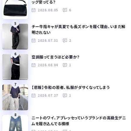
ッグ使ってる？
2026.08.05
6
5
チー牛陰キャが真夏でも長ズボンを履く理由、いまだ解
明されない
2026.07.31
2
6
空調服って言うほど必要か？
2026.08.04
1
7
【悲報】令和の若者、私服がダサくなってしまう
2026.07.27
1
8
ニートのワイ、アプレッセっていうブランドの高級生デニ
ムを履き込んでる模様