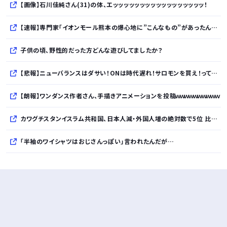
【画像】石川佳純さん(31)の体、エッッッッッッッッッッッッッッッッッ！
【速報】専門家「イオンモール熊本の爆心地に”こんなもの”があったんだけど…」
子供の頃、野性的だった方どんな遊びしてましたか？
【悲報】ニューバランスはダサい！ONは時代遅れ！サロモンを買え！って言われたから買ったんやがｗｗｗｗｗｗｗｗｗｗ
【朗報】ワンダンス作者さん、手描きアニメーションを投稿ｗｗｗｗｗｗｗｗｗｗ
カワグチスタンイスラム共和国、日本人減・外国人増の絶対数で5位 比率で言えばダントツ
「半袖のワイシャツはおじさんっぽい」言われたんだが…
10万とかする靴履いてる若者wwwwwwwwwww..
【悲報】柄付きのワイシャツにこういう靴を履いてるサラリーマンはダサい扱いされるらしい…。お前らも気をつけろ
若者の腕時計離れが深刻 時間を見るだけならもはや腕時計がいらない