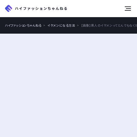
tog
nav
ハイファッションちゃんねる
イケメンになる方法
【画像】黒人のイケメンってとんでもなく