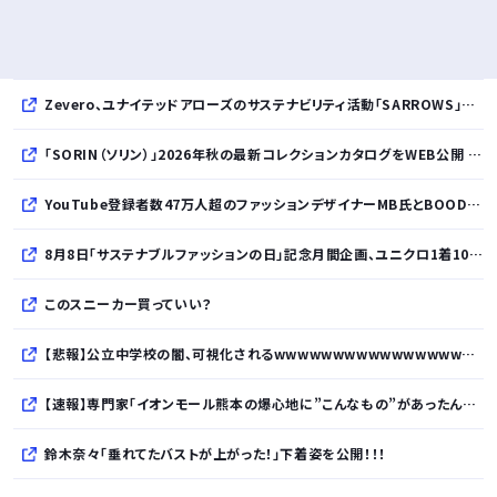
Zevero、ユナイテッドアローズのサステナビリティ活動「SARROWS」を支援。Scope 3排出量算定の効率化・精緻化を開始
「SORIN（ソリン）」2026年秋の最新コレクションカタログをWEB公開 「Paradox in Neutral」をテーマに秩序と反逆が共存する世界観を表現
YouTube登録者数47万人超のファッションデザイナーMB氏とBOODYがコラボレーション。極上の着心地を追求した別注Tシャツが8月12日発売開始
8月8日「サステナブルファッションの日」記念月間企画、ユニクロ1着100円買取保証とXプレゼントキャンペーンを実施
このスニーカー買っていい？
【悲報】公立中学校の闇、可視化されるwwwwwwwwwwwwwwwwwwwwwwwwwww
【速報】専門家「イオンモール熊本の爆心地に”こんなもの”があったんだけど…」
鈴木奈々「垂れてたバストが上がった！」下着姿を公開！！！