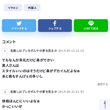
財務省、大型連休中の為替介入日数は3日間 総額11兆7349億円
イケメン
外国人
【正論】カンニング竹山、消費税減税失敗→増税の流れ想像「次誰が総理やりたいと思います？」
実証実験都市「ウーブン・シティ」が一般の居住希望者の募集開始 すでにトヨタ関係者が居住
ツイートする
シェアする
LINEで送る
全国を旅行で周るのが趣味の奴でも最後まで残ってそうな都道府県
コメント
名無しはプレタポルテの夢を見るか
2019.05.13 21:10
1
でもなんか失礼だけど鼻がでかい
黒人さんは
Powered by livedoor 相互RSS
スタイルいいのはそうだけど鼻がデカイんだよなぁ
あと唇もすんげぇの多いし
返信する
名無しはプレタポルテの夢を見るか
2019.06.22 01:41
2
体格ほんとにいいよなぁ
かっこいいぜ