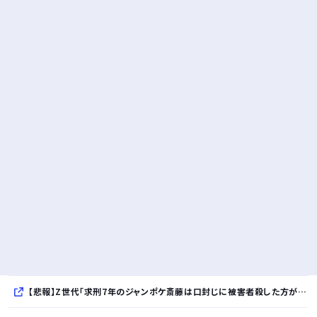
【悲報】Z世代「求刑7年のジャンポケ斎藤は口封じに被害者殺した方が量刑軽かっただろ」←1万いいね