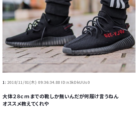
1:
2018/11/01(木) 09:36:34.88 ID:n3kDkUUs0
大体２８ｃｍまでの靴しか無いんだが何履け言うねん
オススメ教えてくれや