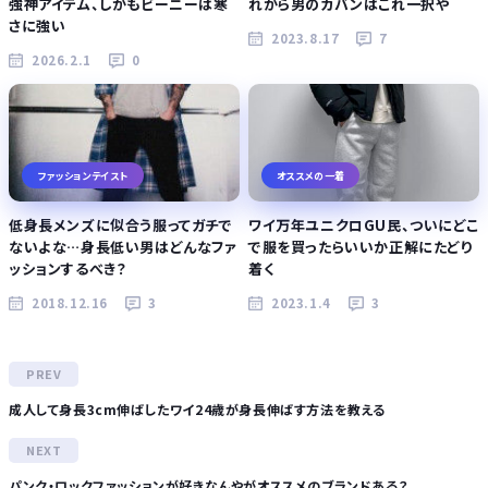
強神アイテム、しかもビーニーは寒
れから男のカバンはこれ一択や
さに強い
2023.8.17
7
2026.2.1
0
ファッションテイスト
オススメの一着
低身長メンズに似合う服ってガチで
ワイ万年ユニクロGU民、ついにどこ
ないよな…身長低い男はどんなファ
で服を買ったらいいか正解にたどり
ッションするべき？
着く
2018.12.16
3
2023.1.4
3
成人して身長3cm伸ばしたワイ24歳が身長伸ばす方法を教える
パンク・ロックファッションが好きなんやがオススメのブランドある？