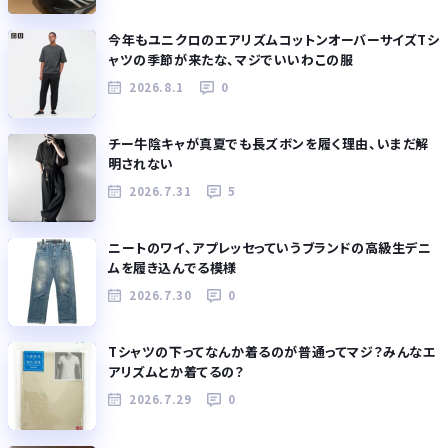
今年もユニクロのエアリズムコットンオーバーサイズTシ
ャツの季節が来たな、マジでいいわこの服
2026.8.1
0
チー牛陰キャが真夏でも長ズボンを履く理由、いまだ解
明されない
2026.7.31
5
ニートのワイ、アプレッセっていうブランドの高級生デニ
ムを履き込んでる模様
2026.7.30
0
Tシャツの下ってなんか着るのが普通ってマジ？みんなエ
アリズムとか着てるの？
2026.7.29
0