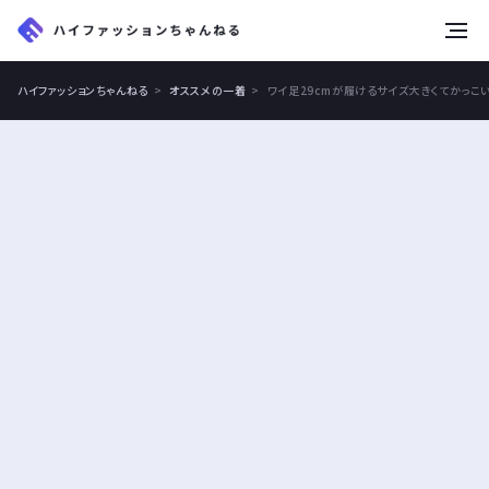
tog
nav
ハイファッションちゃんねる
オススメの一着
ワイ足29cmが履けるサイズ大きくてかっこ