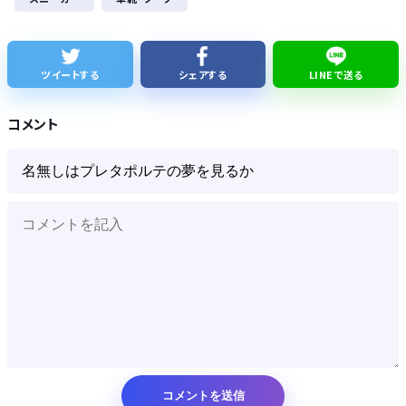
かつて650万部を誇った ｢週刊少年ジャンプ｣ 発行部数が初の100万部割れに・・・
【画像】日産が社運をかけて発売するSUVｗｗｗｗｗｗｗ
ツイートする
シェアする
LINEで送る
株式投資、若年男性の自信喪失の原因に… ６割超が「人生の敗者」自認か
コメント
Powered by livedoor 相互RSS