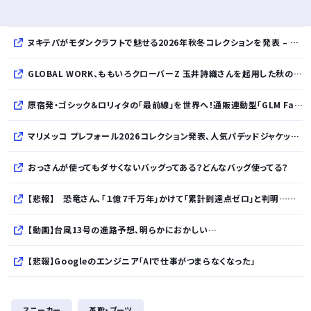
ヌキテパがモダンクラフトで魅せる2026年秋冬コレクションを発表 – インド・アムリトサルで織り上げたウールなど手仕事の美しさを現代的に昇華
GLOBAL WORK、ももいろクローバーZ 玉井詩織さんを起用した秋のLOOK BOOKを先行公開
原宿発・ゴシック＆ロリィタの「最前線」を世界へ！通販連動型「GLM Fashion Show 2026」9月開催
マリメッコ プレフォール2026コレクション発表、人気パデッドジャケットの日本限定カラーも登場
おっさんが使ってもダサくないバッグってある？どんなバッグ使ってる？
【悲報】 恐竜さん、「１億７千万年」かけて「累計到達点ゼロ」と判明………
【動画】台風13号の進路予想、明らかにおかしい…
【悲報】Googleのエンジニア「AIで仕事がつまらなくなった」
友達とPCで遊んでるんだがキーボードとマウス使った方がいいゲームでも頑なにパッド使いたがる
スニーカー
革靴・ブーツ