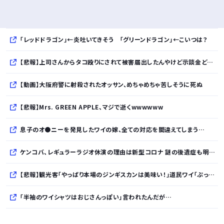
「レッドドラゴン」←炎吐いてきそう 「グリーンドラゴン」←こいつは？
【悲報】上司さんからタコ殴りにされて被害届出したんやけど示談金どれくらいいけそう？？？・・・・・・・・・
【動画】大阪府警に射殺されたオッサン、めちゃめちゃ苦しそうに死ぬ
【悲報】Mrs. GREEN APPLE、マジで逝くwwwwww
息子のオ●ニーを発見したワイの嫁、全ての対応を間違えてしまう…
ケンコバ、レギュラーラジオ休演の理由は新型コロナ 謎の後遺症も明かす「えげつないで」
【悲報】観光客「やっぱり本場のジンギスカンは美味い！」道民ワイ「ぷっwwww」
「半袖のワイシャツはおじさんっぽい」言われたんだが…
10万とかする靴履いてる若者wwwwwwwwwww..