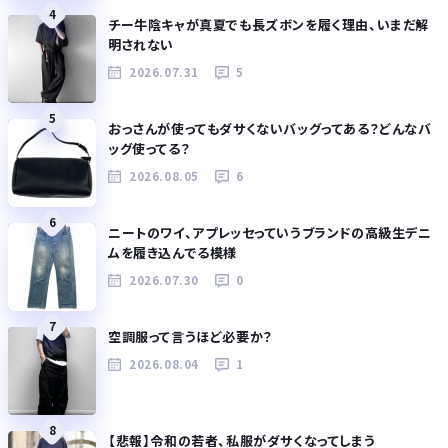
4
チー牛陰キャが真夏でも長ズボンを履く理由、いまだ解
明されない
2026.07.31
5
5
おっさんが使ってもダサくないバッグってある？どんなバ
ッグ使ってる？
2026.08.05
6
6
ニートのワイ、アプレッセっていうブランドの高級生デニ
ムを履き込んでる模様
2026.07.30
0
7
空調服って言うほど必要か？
2026.08.04
1
8
【悲報】令和の若者、私服がダサくなってしまう