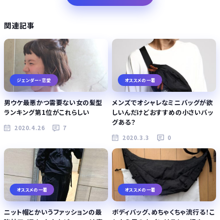
関連記事
ジェンダー・恋愛
オススメの一着
男ウケ最悪かつ需要ない女の髪型
メンズでオシャレなミニバッグが欲
ランキング第1位がこれらしい
しいんだけどおすすめの小さいバッ
グある？
2020.4.26
7
2020.3.3
0
オススメの一着
オススメの一着
ニット帽とかいうファッションの最
ボディバッグ、めちゃくちゃ流行る！こ