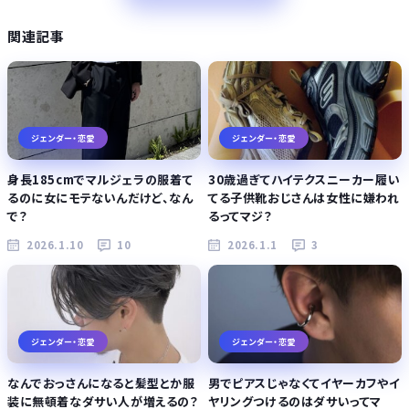
関連記事
ジェンダー・恋愛
ジェンダー・恋愛
身長185cmでマルジェラの服着て
30歳過ぎてハイテクスニーカー履い
るのに女にモテないんだけど、なん
てる子供靴おじさんは女性に嫌われ
で？
るってマジ？
2026.1.10
10
2026.1.1
3
ジェンダー・恋愛
ジェンダー・恋愛
なんでおっさんになると髪型とか服
男でピアスじゃなくてイヤーカフやイ
装に無頓着なダサい人が増えるの？
ヤリングつけるのはダサいってマ