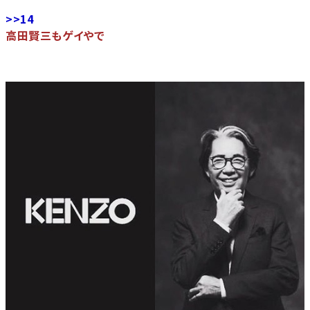
>>14
高田賢三もゲイやで