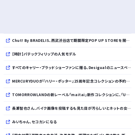
Chut! By BRADELIS、西武渋谷店で期間限定POP UP STOREを開催！全商品展開＆新作10%OFFの特別な6日間
【時計】パテックフィリップの人気モデル
すべてのキャリー・ブラッドショーファンに贈る、Desigualのニュースペーパープリントコレクション
MERCURYDUOが『ハリー・ポッター』25周年記念コレクションの予約を開始
TOMORROWLANDの新レーベル「maitai」新作コレクションに、「UNDYED」の素材が採用
長瀬智也さん、バイク画像を投稿するも見た目が汚らしいとネットの女性たちから批判…謝罪
みいちゃん、セコカンになる