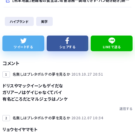
【熊本地震】避難者の食生活、改善急務…調理できず「パン飽き飽き」断水なお３万戸超
【東京】東京駅近くに「地下シェルター」整備を正式表明…小池百合子知事「多くの方が滞在、施設整備の効果高い」
ハイブランド
美学
国連事務総長「お金がありません。このままでは国連が完全崩壊します。助けて下さい」
欧州旅行者のアジア旅行先ランキング、日本はタイ、インドネシアに次いで3位ランクイン アゴダ調べ
ツイートする
シェアする
LINEで送る
サウジ・パキスタン・トルコ３カ国、相互防衛協定締結
コメント
名無しはプレタポルテの夢を見るか
2019.10.27 20:51
1
ドリスやマックイーンもゲイだな
ガリアーノはゲイじゃなくてバイ
Powered by livedoor 相互RSS
有名どころだとマルジェラはノンケ
返信する
名無しはプレタポルテの夢を見るか
2020.12.07 10:34
2
リョウセイヤマモト