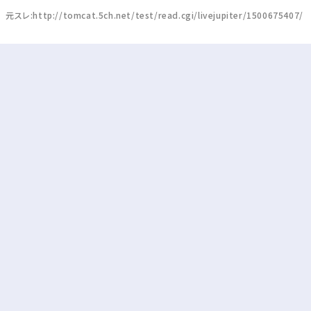
元スレ:http://tomcat.5ch.net/test/read.cgi/livejupiter/1500675407/