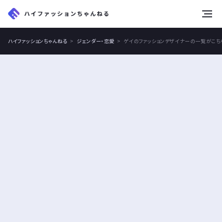
tog
nav
ハイファッションちゃんねる
ジェンダー・恋愛
ゲイのファッションデザイナーの一覧がこち