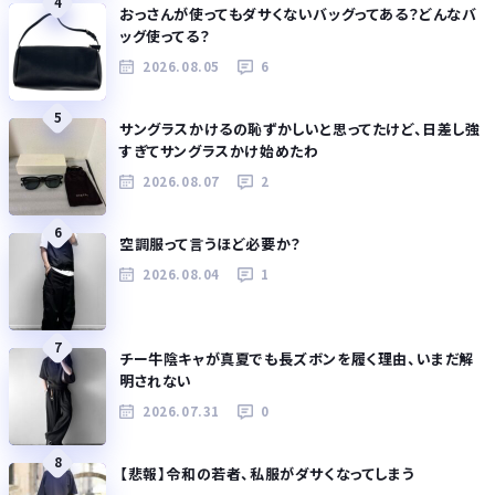
4
おっさんが使ってもダサくないバッグってある？どんなバ
ッグ使ってる？
2026.08.05
6
5
サングラスかけるの恥ずかしいと思ってたけど、日差し強
すぎてサングラスかけ始めたわ
2026.08.07
2
6
空調服って言うほど必要か？
2026.08.04
1
7
チー牛陰キャが真夏でも長ズボンを履く理由、いまだ解
明されない
2026.07.31
0
8
【悲報】令和の若者、私服がダサくなってしまう