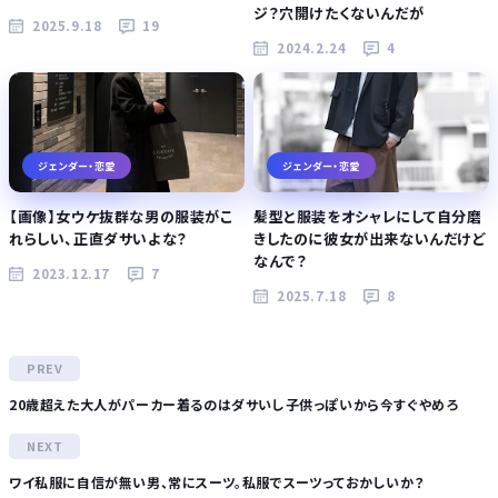
ジ？穴開けたくないんだが
2025.9.18
19
2024.2.24
4
ジェンダー・恋愛
ジェンダー・恋愛
【画像】女ウケ抜群な男の服装がこ
髪型と服装をオシャレにして自分磨
れらしい、正直ダサいよな？
きしたのに彼女が出来ないんだけど
なんで？
2023.12.17
7
2025.7.18
8
20歳超えた大人がパーカー着るのはダサいし子供っぽいから今すぐやめろ
ワイ私服に自信が無い男、常にスーツ。私服でスーツっておかしいか？