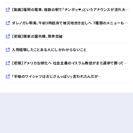
【動画】福岡の電車、複数の駅で「チンポッ❤」というアナウンスが流れ大騒ぎwwwwwwwww
ダレノガレ明美、午前3時起床で被災地炊き出しへ 7種類のメニューも公開 大量物資とともに
【悲報】隣家の室外機、限界突破
入院経験したことある人にしかわからないこと
【悲報】アメリカ左傾化へ 社会主義のイスラム教徒がまた選挙で勝ってしまう
「半袖のワイシャツはおじさんっぽい」言われたんだが…
10万とかする靴履いてる若者wwwwwwwwwww..
【悲報】柄付きのワイシャツにこういう靴を履いてるサラリーマンはダサい扱いされるらしい…。お前らも気をつけろ
若者の腕時計離れが深刻 時間を見るだけならもはや腕時計がいらない