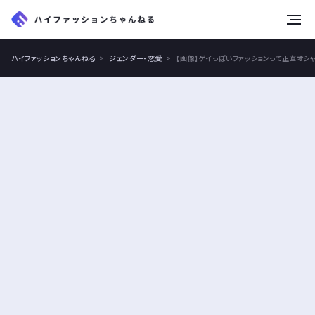
tog
nav
ハイファッションちゃんねる
ジェンダー・恋愛
【画像】ゲイっぽいファッションって正直オシ