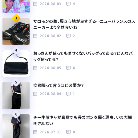
2026.08.03
4
3
サロモンの靴、履き心地が良すぎる…ニューバランスのス
ニーカーより全然良いわ
2026.08.02
2
4
おっさんが使ってもダサくないバッグってある？どんなバ
ッグ使ってる？
2026.08.05
6
5
空調服って言うほど必要か？
2026.08.04
1
6
チー牛陰キャが真夏でも長ズボンを履く理由、いまだ解
明されない
2026.07.31
0