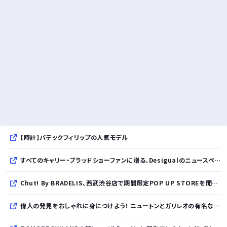
【時計】パテックフィリップの人気モデル
すべてのキャリー・ブラッドショーファンに贈る、Desigualのニュースペーパープリントコレクション
Chut! By BRADELIS、西武渋谷店で期間限定POP UP STOREを開催！全商品展開＆新作10%OFFの特別な6日間
偉人の発見をおしゃれに身につけよう！ ニュートンとガリレオの有名な発見をモチーフにした、クールタッチTシャツ＆トートバッグが発売されました【QurioStore】