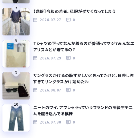
7
【悲報】令和の若者、私服がダサくなってしまう
2026.07.27
0
8
Tシャツの下ってなんか着るのが普通ってマジ？みんなエ
アリズムとか着てるの？
2026.07.29
0
9
サングラスかけるの恥ずかしいと思ってたけど、日差し強
すぎてサングラスかけ始めたわ
2026.08.07
0
10
ニートのワイ、アプレッセっていうブランドの高級生デニ
ムを履き込んでる模様
2026.07.30
0