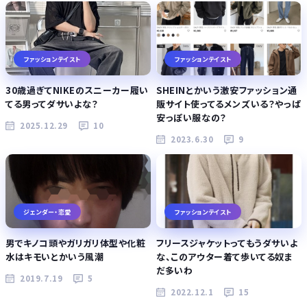
ファッションテイスト
ファッションテイスト
30歳過ぎてNIKEのスニーカー履い
SHEINとかいう激安ファッション通
てる男ってダサいよな？
販サイト使ってるメンズいる？やっぱ
安っぽい服なの？
2025.12.29
10
2023.6.30
9
ジェンダー・恋愛
ファッションテイスト
男でキノコ頭やガリガリ体型や化粧
フリースジャケットってもうダサいよ
水はキモいとかいう風潮
な、このアウター着て歩いてる奴ま
だ多いわ
2019.7.19
5
2022.12.1
15