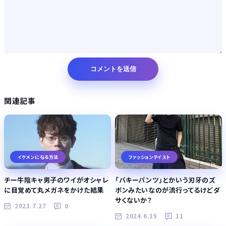
Powered by livedoor 相互RSS
関連記事
イケメンになる方法
ファッションテイスト
チー牛陰キャ男子のワイがオシャレ
「バキーパンツ」とかいう刃牙のズ
に目覚めて丸メガネをかけた結果
ボンみたいなのが流行ってるけどダ
サくないか？
2021.7.27
0
2024.6.15
11