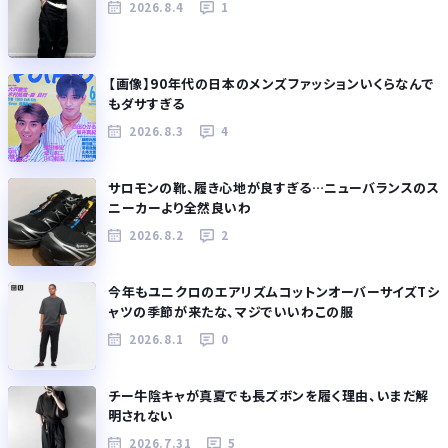
2026.8.4
1
【画像】90年代の日本のメンズファッションいくらなんで
もダサすぎる
2026.8.3
4
サロモンの靴、履き心地が良すぎる…ニューバランスのス
ニーカーより全然良いわ
2026.8.2
2
今年もユニクロのエアリズムコットンオーバーサイズTシ
ャツの季節が来たな、マジでいいわこの服
2026.8.1
0
チー牛陰キャが真夏でも長ズボンを履く理由、いまだ解
明されない
2026.7.31
5