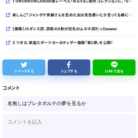
TOMORROWLANDの新レーベル「maitai」新作コレクションに、「UNDYED」の素材が採用
楽しんご「ジャンポケ斉藤さんを貶めた女は気色悪いとか言ってる癖にフ●ラするとか口だけは素直なんだな！週刊誌から金もらってるだろ」
【画像】JKダンス部、部員の８割が巨乳のムホホ部だったｗｗｗｗ
ミツオカ、新型スポーツカーのティザー画像「第3弾」を公開！
SES10年目のワイ、転職するか迷う
WindowsってCopilotってAI押してるの？必要ないんだけど
ツイートする
シェアする
LINEで送る
このパソコン買おうか迷ってるから背中を刺してくれｗｗｗ
コメント
【韓国悲報】「THE NORTH FACE」の人気が低下