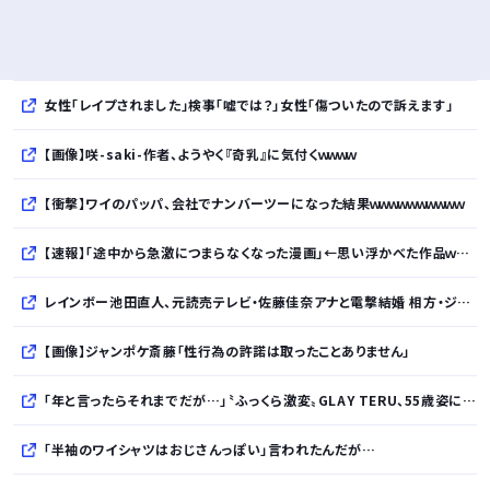
女性「レイプされました」検事「嘘では？」女性「傷ついたので訴えます」
【画像】咲-saki-作者、ようやく『奇乳』に気付くｗｗｗｗ
【衝撃】ワイのパッパ、会社でナンバーツーになった結果ｗｗｗｗｗｗｗｗｗｗ
【速報】「途中から急激につまらなくなった漫画」←思い浮かべた作品ｗｗｗｗｗｗｗｗｗｗ
レインボー池田直人、元読売テレビ・佐藤佳奈アナと電撃結婚 相方・ジャンボにサプライズ報告
【画像】ジャンポケ斎藤「性行為の許諾は取ったことありません」
「年と言ったらそれまでだが…」〝ふっくら激変〟GLAY TERU、55歳姿に「人として好きすぎる」「TERUさんには見えない」「分からなかった」
「半袖のワイシャツはおじさんっぽい」言われたんだが…