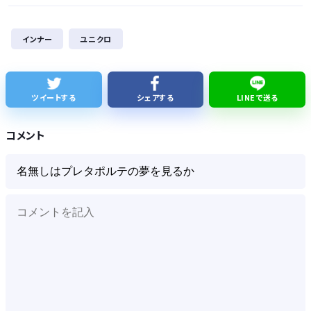
BYDの軽EV「ラッコ」受注が700台超 7月販売は125台
インナー
ユニクロ
久しく、ルートインや東横インのような高級ホテルに止まってない。快活で激安パンと納豆を食べてしまう
【話題】テレ東・田中瞳アナ、ロケ中の“無断撮影”に苦言「カメラを向けられることに恐怖を感じます」
ツイートする
シェアする
LINEで送る
【細胞】「小胞体」名前を変えるべき？ イメージと異なる姿、「理解に支障」
コメント
Powered by livedoor 相互RSS