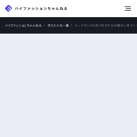
tog
nav
ハイファッションちゃんねる
オススメの一着
ヒートテック以外でおすすめの暖かい冬イン