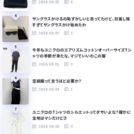
2026.08.05
6
4
サングラスかけるの恥ずかしいと思ってたけど、日差し強
すぎてサングラスかけ始めたわ
2026.08.07
2
5
今年もユニクロのエアリズムコットンオーバーサイズTシ
ャツの季節が来たな、マジでいいわこの服
2026.08.01
0
6
空調服って言うほど必要か？
2026.08.04
1
7
ユニクロのTシャツのシルエットってダサいよな？確かに
生地はマシだけどさ
2026.08.08
0