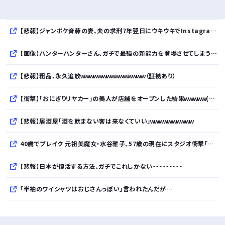
【悲報】ジャンポケ斉藤の妻、夫の求刑7年翌日にウキウキでInstagram更新
【画像】ハンターハンターさん、ガチで最強の新能力を登場させてしまうｗｗｗｗｗｗｗ
【悲報】粗品、永久追放ｗｗｗｗｗｗｗｗｗｗｗｗｗｗｗ（証拠あり）
【衝撃】「おにぎりリヤカー」の美人が店舗をオープンした結果ｗｗｗｗｗ(※画像あり)
【悲報】居酒屋「酒を飲まない客は来なくていい」ｗｗｗｗｗｗｗｗｗｗ
40歳でブレイク 元祖美魔女・水谷雅子、57歳の現在にスタジオ衝撃「信じられない」「やっぱすごいね」
【悲報】日本が復活する方法、ガチでこれしかない・・・・・・・・・
「半袖のワイシャツはおじさんっぽい」言われたんだが…
10万とかする靴履いてる若者wwwwwwwwwww..