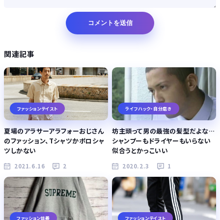
関連記事
ファッションテイスト
ライフハック・自分磨き
夏場のアラサーアラフォーおじさん
坊主頭って男の最強の髪型だよな…
のファッション、Tシャツかポロシャ
シャンプーもドライヤーもいらない
ツしかない
似合うとかっこいい
2021.6.16
2
2020.2.3
1
ファッション談義
ファッションテイスト