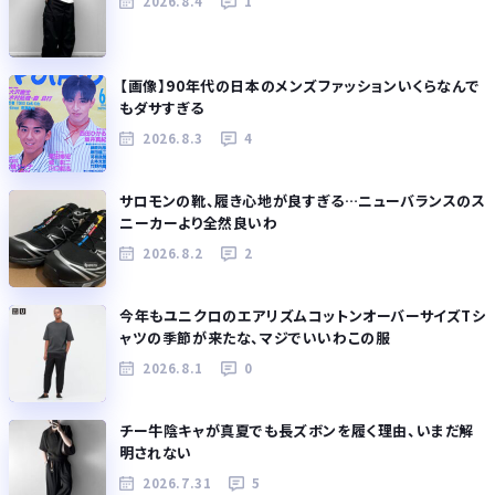
2026.8.4
1
【画像】90年代の日本のメンズファッションいくらなんで
もダサすぎる
2026.8.3
4
サロモンの靴、履き心地が良すぎる…ニューバランスのス
ニーカーより全然良いわ
2026.8.2
2
今年もユニクロのエアリズムコットンオーバーサイズTシ
ャツの季節が来たな、マジでいいわこの服
2026.8.1
0
チー牛陰キャが真夏でも長ズボンを履く理由、いまだ解
明されない
2026.7.31
5