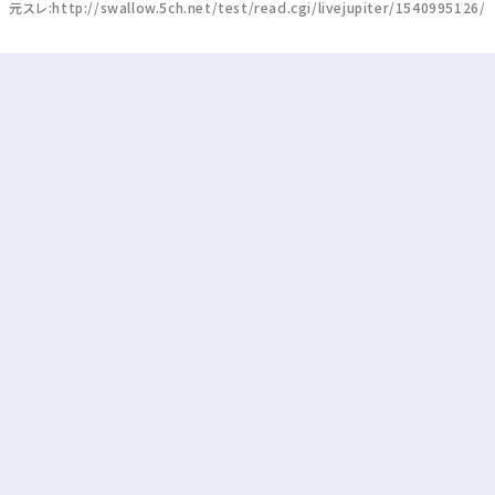
元スレ:http://swallow.5ch.net/test/read.cgi/livejupiter/1540995126/