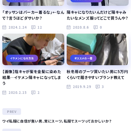
「オッサンはパーカー着るな」←なん
陽キャになりたいんだけど陽キャみ
で？言うほどダサいか？
たいなメンズ服ってどこで買うんや？
2024.1.24
12
2020.8.6
0
イケメンになる方法
オススメの一着
【画像】陰キャが髪を金髪に染めた
秋冬用のブーツ買いたい男に5万円
結果…イケメン陽キャになってしま
くらいで履きやすいブランド教えて
う
2019.9.29
3
2020.2.15
2
ワイ私服に自信が無い男、常にスーツ。私服でスーツっておかしいか？