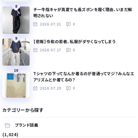
8
チー牛陰キャが真夏でも長ズボンを履く理由、いまだ解
明されない
2026.07.31
0
9
【悲報】令和の若者、私服がダサくなってしまう
2026.07.27
0
10
Tシャツの下ってなんか着るのが普通ってマジ？みんなエ
アリズムとか着てるの？
2026.07.29
0
カテゴリーから探す
ブランド談義
(1,024)