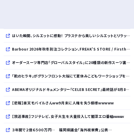
はいた瞬間、シルエットに感動！ プラステから美しいシルエットとリラックス感を両立したタックワイドパンツが登場
Barbour 2026年秋冬別注コレクション、FREAK’S STORE / Firsthand / Freadaから登場
オーダースーツ専門店「グローバルスタイル」に20種類の新作スーツ裏地が登場！おしゃれな花柄・サッカーボール・フラミンゴ・虎・フラガール・リゾート柄など豊富！
「靴のヒラキ」がグランフロント大阪にて夏休みこどもワークショップを開催！親子で楽しむ靴デコレーション体験や足の計測会
ABEMAオリジナルドキュメンタリー『CELEB SECRET』最終話が8月8日放送、MC指原莉乃、満島真之介らがコメント
【悲報】楽天モバイルさんww9月末に人権を失う模様wwwww
【放送事故】フジテレビ、女子大生を大量投入して闇深エロ番組ｗｗｗｗ
３年間で２億６５００万円… 福岡県議会「海外視察費」公表…