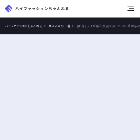
tog
nav
ハイファッションちゃんねる
オススメの一着
【画像】ワイが無印良品で買ったヌメ革財布の