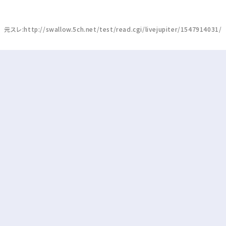
元スレ:http://swallow.5ch.net/test/read.cgi/livejupiter/1547914031/