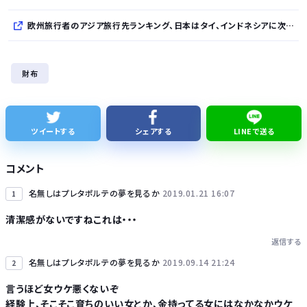
欧州旅行者のアジア旅行先ランキング、日本はタイ、インドネシアに次いで3位ランクイン アゴダ調べ
サウジ・パキスタン・トルコ３カ国、相互防衛協定締結
財布
佐藤二朗、妻から33年目に初めて「ハグでもしてみっか」→「君と生きてきて、本当に良かったです」と感激
「あずみ」とかいう漫画読んだんやけど、何で山で修行しただけの子供達があんなに強いんや
ツイートする
シェアする
LINEで送る
【知ってた】中国製ルーター20機種にバックドア 外部から完全制御
コメント
名無しはプレタポルテの夢を見るか
2019.01.21 16:07
1
清潔感がないですねこれは・・・
返信する
Powered by livedoor 相互RSS
名無しはプレタポルテの夢を見るか
2019.09.14 21:24
2
言うほど女ウケ悪くないぞ
経験上、そこそこ育ちのいい女とか、金持ってる女にはなかなかウケ