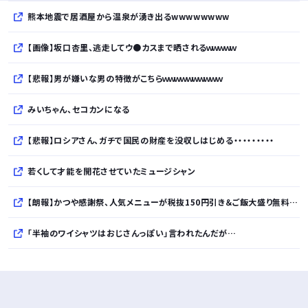
熊本地震で居酒屋から温泉が湧き出るwwwwwwww
【画像】坂口杏里、逃走してウ●カスまで晒されるｗｗｗｗｗ
【悲報】男が嫌いな男の特徴がこちらｗｗｗｗｗｗｗｗｗｗ
みいちゃん、セコカンになる
【悲報】ロシアさん、ガチで国民の財産を没収しはじめる・・・・・・・・・
若くして才能を開花させていたミュージシャン
【朗報】かつや感謝祭、人気メニューが税抜150円引き＆ご飯大盛り無料ｗｗｗｗｗｗｗｗｗｗ
「半袖のワイシャツはおじさんっぽい」言われたんだが…
10万とかする靴履いてる若者wwwwwwwwwww..
【悲報】柄付きのワイシャツにこういう靴を履いてるサラリーマンはダサい扱いされるらしい…。お前らも気をつけろ