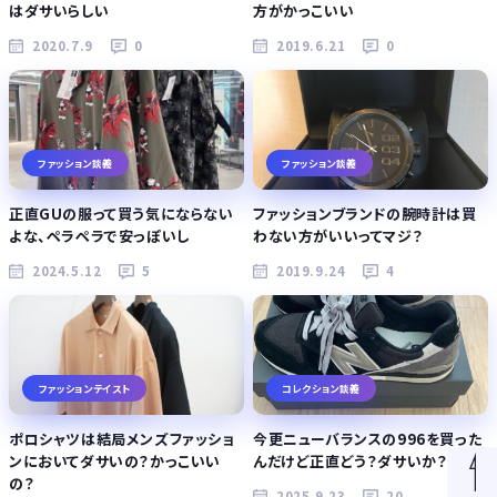
はダサいらしい
方がかっこいい
2020.7.9
0
2019.6.21
0
ファッション談義
ファッション談義
正直GUの服って買う気にならない
ファッションブランドの腕時計は買
よな、ペラペラで安っぽいし
わない方がいいってマジ？
2024.5.12
5
2019.9.24
4
ファッションテイスト
コレクション談義
ポロシャツは結局メンズファッショ
今更ニューバランスの996を買った
ンにおいてダサいの？かっこいい
んだけど正直どう？ダサいか？
の？
2025.9.23
20