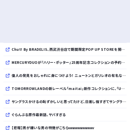
Chut! By BRADELIS、西武渋谷店で期間限定POP UP STOREを開催！全商品展開＆新作10%OFFの特別な6日間
MERCURYDUOが『ハリー・ポッター』25周年記念コレクションの予約を開始
偉人の発見をおしゃれに身につけよう！ ニュートンとガリレオの有名な発見をモチーフにした、クールタッチTシャツ＆トートバッグが発売されました【QurioStore】
TOMORROWLANDの新レーベル「maitai」新作コレクションに、「UNDYED」の素材が採用
サングラスかけるの恥ずかしいと思ってたけど、日差し強すぎてサングラスかけ始めたわ
ぐらんぶる原作最新話、ヤバすぎる
【悲報】男が嫌いな男の特徴がこちらｗｗｗｗｗｗｗｗｗｗ