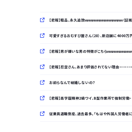
【悲報】粗品、永久追放ｗｗｗｗｗｗｗｗｗｗｗｗｗｗｗ（証
可愛すぎるおむすび屋さん（28）、新店舗に4000
【悲報】男が嫌いな男の特徴がこちらｗｗｗｗｗｗｗｗｗ
【悲報】忍空さん、あまり評価されてない理由・・・・・・・
お前らなんで結婚しないの？
【悲報】高学歴精神2級ワイ、B型作業所で強制労働・・・
従業員退職倒産、過去最多。「もはや外国人労働者
「半袖のワイシャツはおじさんっぽい」言われたんだ