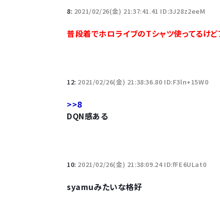
8:
2021/02/26(金) 21:37:41.41 ID:3J28z2eeM
10万とかする靴履いてる若者wwwwwwwwwww.
普段着でホロライブのTシャツ使ってるけど
【悲報】柄付きのワイシャツにこういう靴を履いてる
若者の腕時計離れが深刻 時間を見るだけならも
12:
2021/02/26(金) 21:38:36.80 ID:F3ln+15W0
>>8
DQN感ある
Powered by livedoor 相互RSS
10:
2021/02/26(金) 21:38:09.24 ID:fFE6ULat0
syamuみたいな格好