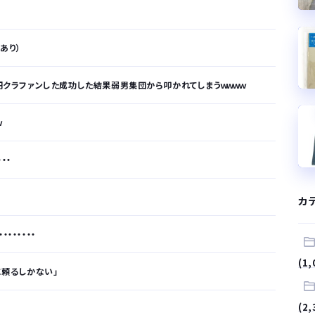
拠あり）
万円クラファンした成功した結果弱男集団から叩かれてしまうｗｗｗｗ
ｗ
・・
カ
・・・・・・
(1,
に頼るしかない」
(2,
が…