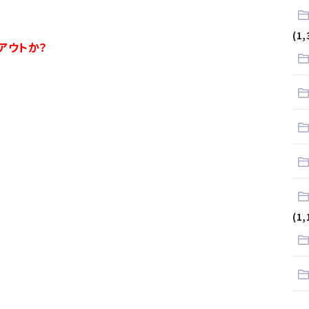
.
(1,
アウトか？
サラリーマンはダサい扱いされるらしい…。お前らも気をつけろ
はや腕時計がいらない
(1,