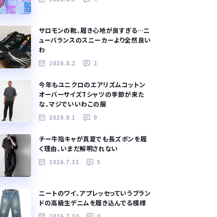
サロモンの靴、履き心地が良すぎる…ニ
ューバランスのスニーカーより全然良い
わ
2026.8.2
2
今年もユニクロのエアリズムコットン
オーバーサイズTシャツの季節が来た
な、マジでいいわこの服
2026.8.1
0
チー牛陰キャが真夏でも長ズボンを履
く理由、いまだ解明されない
2026.7.31
5
ニートのワイ、アプレッセっていうブラン
ドの高級生デニムを履き込んでる模様
2026.7.30
0