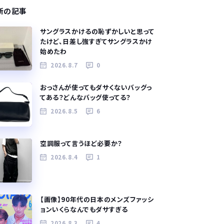
新の記事
サングラスかけるの恥ずかしいと思って
たけど、日差し強すぎてサングラスかけ
始めたわ
2026.8.7
0
おっさんが使ってもダサくないバッグっ
てある？どんなバッグ使ってる？
2026.8.5
6
空調服って言うほど必要か？
2026.8.4
1
【画像】90年代の日本のメンズファッシ
ョンいくらなんでもダサすぎる
2026.8.3
4