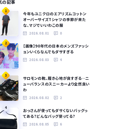
気の記事
1
今年もユニクロのエアリズムコットン
オーバーサイズTシャツの季節が来た
な、マジでいいわこの服
2026.08.01
0
2
【画像】90年代の日本のメンズファッシ
ョンいくらなんでもダサすぎる
2026.08.03
4
3
サロモンの靴、履き心地が良すぎる…ニ
ューバランスのスニーカーより全然良い
わ
2026.08.02
2
4
おっさんが使ってもダサくないバッグっ
てある？どんなバッグ使ってる？
2026.08.05
6