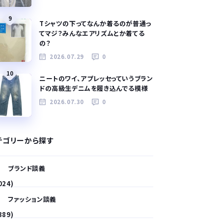
9
Tシャツの下ってなんか着るのが普通っ
てマジ？みんなエアリズムとか着てる
の？
2026.07.29
0
10
ニートのワイ、アプレッセっていうブラン
ドの高級生デニムを履き込んでる模様
2026.07.30
0
テゴリーから探す
ブランド談義
024)
ファッション談義
389)