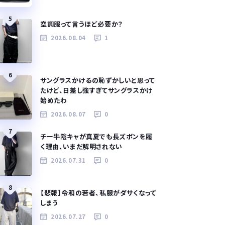
5
空調服って言うほど必要か？
2026.08.04
1
6
サングラスかけるの恥ずかしいと思って
たけど、日差し強すぎてサングラスかけ
始めたわ
2026.08.07
0
7
チー牛陰キャが真夏でも長ズボンを履
く理由、いまだ解明されない
2026.07.31
0
8
【悲報】令和の若者、私服がダサくなって
しまう
2026.07.27
0