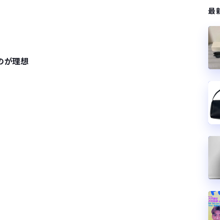
最
のが理想