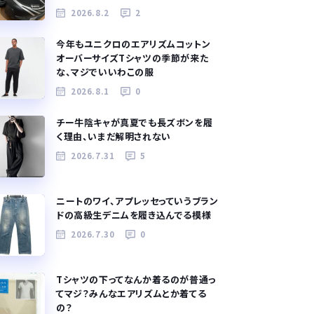
2026.8.2
2
今年もユニクロのエアリズムコットン
オーバーサイズTシャツの季節が来た
な、マジでいいわこの服
2026.8.1
0
チー牛陰キャが真夏でも長ズボンを履
く理由、いまだ解明されない
2026.7.31
5
ニートのワイ、アプレッセっていうブラン
ドの高級生デニムを履き込んでる模様
2026.7.30
0
Tシャツの下ってなんか着るのが普通っ
てマジ？みんなエアリズムとか着てる
の？