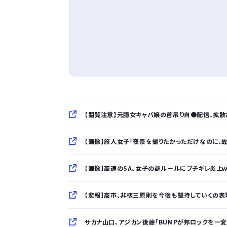
【閲覧注意】元臆女キャバ嬢の首吊り自●配信、拡散さ
【画像】旅人女子「夜景を撮りたかっただけなのに、故
【画像】高速のSA、女子の謎ルールにブチギレ炎上ｗｗｗ
【悲報】高市、非核三原則を今後も堅持していくの表現削除WW
サカナ山口、アジカン後藤「BUMPが邦ロックを一変