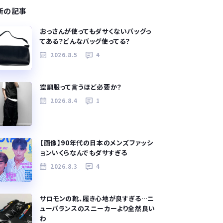
新の記事
おっさんが使ってもダサくないバッグっ
てある？どんなバッグ使ってる？
2026.8.5
4
空調服って言うほど必要か？
2026.8.4
1
【画像】90年代の日本のメンズファッシ
ョンいくらなんでもダサすぎる
2026.8.3
4
サロモンの靴、履き心地が良すぎる…ニ
ューバランスのスニーカーより全然良い
わ