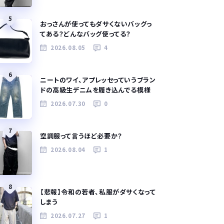
5
おっさんが使ってもダサくないバッグっ
てある？どんなバッグ使ってる？
2026.08.05
4
6
ニートのワイ、アプレッセっていうブラン
ドの高級生デニムを履き込んでる模様
2026.07.30
0
7
空調服って言うほど必要か？
2026.08.04
1
8
【悲報】令和の若者、私服がダサくなって
しまう
2026.07.27
1