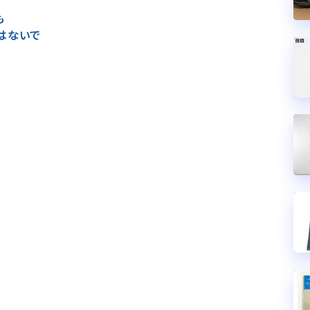
も
はないで