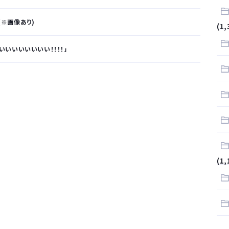
(※画像あり)
(1,
いいいいいいい！！！！」
が…
.
サラリーマンはダサい扱いされるらしい…。お前らも気をつけろ
はや腕時計がいらない
(1,