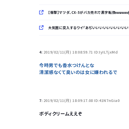
【衝撃】マツダ、CX-5がバカ売れで黒字転換ｗｗｗｗｗ
大気圏に突入するワイ「あぢいいいいいいいいいいい
「半袖のワイシャツはおじさんっぽい」言われたんだ
4:
2019/02/11(月) 18:08:59.71 ID:IyILTjxMd
10万とかする靴履いてる若者wwwwwwwwwww.
今時男でも香水つけんとな
清潔感なくて臭いのは女に嫌われるで
【悲報】柄付きのワイシャツにこういう靴を履いてる
若者の腕時計離れが深刻 時間を見るだけならも
7:
2019/02/11(月) 18:09:17.08 ID:41N7nGia0
ボディクリームええぞ