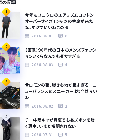
気の記事
1
今年もユニクロのエアリズムコットン
オーバーサイズTシャツの季節が来た
な、マジでいいわこの服
2026.08.01
0
2
【画像】90年代の日本のメンズファッシ
ョンいくらなんでもダサすぎる
2026.08.03
4
3
サロモンの靴、履き心地が良すぎる…ニ
ューバランスのスニーカーより全然良い
わ
2026.08.02
2
4
チー牛陰キャが真夏でも長ズボンを履
く理由、いまだ解明されない
2026.07.31
5