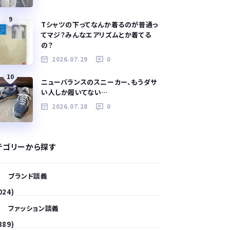
9
Tシャツの下ってなんか着るのが普通っ
てマジ？みんなエアリズムとか着てる
の？
2026.07.29
0
10
ニューバランスのスニーカー、もうダサ
い人しか履いてない…
2026.07.28
0
テゴリーから探す
ブランド談義
024)
ファッション談義
389)