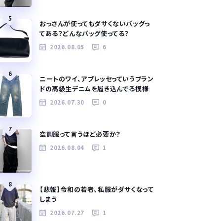
5
おっさんが使ってもダサくないバッグっ
てある？どんなバッグ使ってる？
2026.08.05
6
6
ニートのワイ、アプレッセっていうブラン
ドの高級生デニムを履き込んでる模様
2026.07.30
0
7
空調服って言うほど必要か？
2026.08.04
1
8
【悲報】令和の若者、私服がダサくなって
しまう
2026.07.27
1