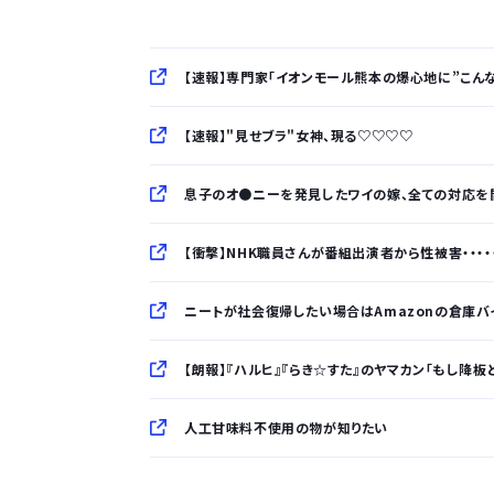
【速報】専門家「イオンモール熊本の爆心地に”こん
【速報】"見せブラ"女神、現る♡♡♡♡
息子のオ●ニーを発見したワイの嫁、全ての対応を
【衝撃】NHK職員さんが番組出演者から性被害・・・・・
ニートが社会復帰したい場合はAmazonの倉庫バイトをおすすめした
【朗報】『ハルヒ』『らき☆すた』のヤマカン「もし降板
人工甘味料不使用の物が知りたい
「半袖のワイシャツはおじさんっぽい」言われたんだ