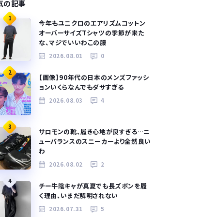
気の記事
1
今年もユニクロのエアリズムコットン
オーバーサイズTシャツの季節が来た
な、マジでいいわこの服
2026.08.01
0
2
【画像】90年代の日本のメンズファッシ
ョンいくらなんでもダサすぎる
2026.08.03
4
3
サロモンの靴、履き心地が良すぎる…ニ
ューバランスのスニーカーより全然良い
わ
2026.08.02
2
4
チー牛陰キャが真夏でも長ズボンを履
く理由、いまだ解明されない
2026.07.31
5