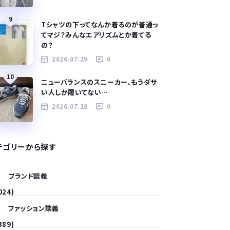
9
Tシャツの下ってなんか着るのが普通っ
てマジ？みんなエアリズムとか着てる
の？
2026.07.29
0
10
ニューバランスのスニーカー、もうダサ
い人しか履いてない…
2026.07.28
0
テゴリーから探す
ブランド談義
024)
ファッション談義
389)