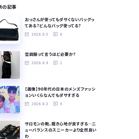
新の記事
おっさんが使ってもダサくないバッグっ
てある？どんなバッグ使ってる？
2026.8.5
6
空調服って言うほど必要か？
2026.8.4
1
【画像】90年代の日本のメンズファッシ
ョンいくらなんでもダサすぎる
2026.8.3
4
サロモンの靴、履き心地が良すぎる…ニ
ューバランスのスニーカーより全然良い
わ