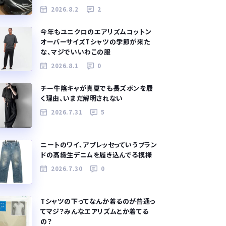
2026.8.2
2
今年もユニクロのエアリズムコットン
オーバーサイズTシャツの季節が来た
な、マジでいいわこの服
2026.8.1
0
チー牛陰キャが真夏でも長ズボンを履
く理由、いまだ解明されない
2026.7.31
5
ニートのワイ、アプレッセっていうブラン
ドの高級生デニムを履き込んでる模様
2026.7.30
0
Tシャツの下ってなんか着るのが普通っ
てマジ？みんなエアリズムとか着てる
の？