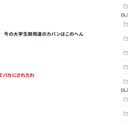
.
(1,
サラリーマンはダサい扱いされるらしい…。お前らも気をつけろ
グ 今の大学生御用達のカバンはこのへん
はや腕時計がいらない
てバカにされたわ
(1,