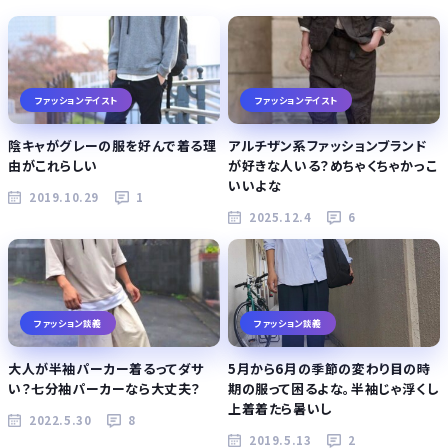
ファッションテイスト
ファッションテイスト
陰キャがグレーの服を好んで着る理
アルチザン系ファッションブランド
由がこれらしい
が好きな人いる？めちゃくちゃかっこ
いいよな
2019.10.29
1
2025.12.4
6
ファッション談義
ファッション談義
大人が半袖パーカー着るってダサ
5月から6月の季節の変わり目の時
い？七分袖パーカーなら大丈夫？
期の服って困るよな。半袖じゃ浮くし
上着着たら暑いし
2022.5.30
8
2019.5.13
2