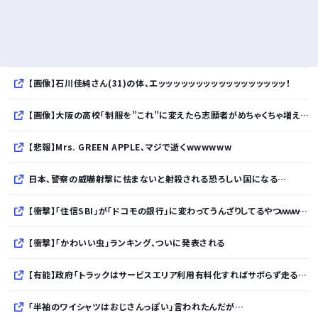
【画像】石川佳純さん(31)の体、エッッッッッッッッッッッッッッッッッ！
【画像】大阪の高校「制服を”これ”に変えたら志願者がめちゃくちゃ増えた」
【悲報】Mrs. GREEN APPLE、マジで逝くwwwwww
日本、警察の威嚇射撃に怯まないと射殺される恐ろしい国になる…
【衝撃】「住信SBI」が「ドコモの銀行」に変わってうんざりしてるやつｗｗｗｗｗ
【衝撃】「かわいい虫」ランキング、ついに発表される
【有能】政府「トラックはサービスエリア利用有料化すればサボらず走るし流問題解決じゃね？」
「半袖のワイシャツはおじさんっぽい」言われたんだが…