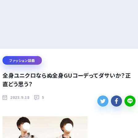
ファッション談義
全身ユニクロならぬ全身GUコーデってダサいか？正
直どう思う？
2023.9.18
5