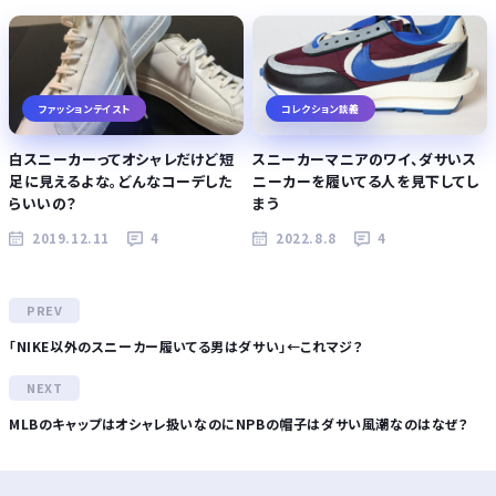
ファッションテイスト
コレクション談義
白スニーカーってオシャレだけど短
スニーカーマニアのワイ、ダサいス
足に見えるよな。どんなコーデした
ニーカーを履いてる人を見下してし
らいいの？
まう
2019.12.11
4
2022.8.8
4
「NIKE以外のスニーカー履いてる男はダサい」←これマジ？
MLBのキャップはオシャレ扱いなのにNPBの帽子はダサい風潮なのはなぜ？