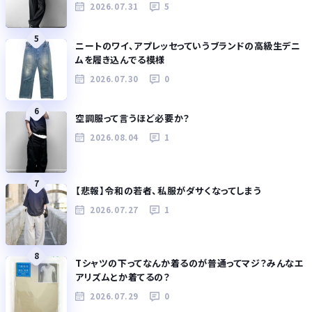
2026.07.31
5
5
ニートのワイ、アプレッセっていうブランドの高級生デニ
ムを履き込んでる模様
2026.07.30
0
6
空調服って言うほど必要か？
2026.08.04
1
7
【悲報】令和の若者、私服がダサくなってしまう
2026.07.27
1
8
Tシャツの下ってなんか着るのが普通ってマジ？みんなエ
アリズムとか着てるの？
2026.07.29
0