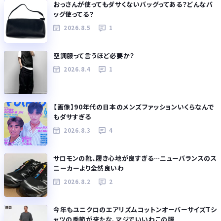
おっさんが使ってもダサくないバッグってある？どんなバ
ッグ使ってる？
2026.8.5
1
空調服って言うほど必要か？
2026.8.4
1
【画像】90年代の日本のメンズファッションいくらなんで
もダサすぎる
2026.8.3
4
サロモンの靴、履き心地が良すぎる…ニューバランスのス
ニーカーより全然良いわ
2026.8.2
2
今年もユニクロのエアリズムコットンオーバーサイズTシ
ャツの季節が来たな、マジでいいわこの服