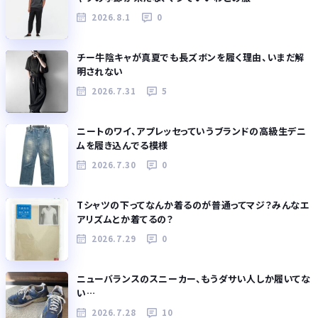
2026.8.1
0
チー牛陰キャが真夏でも長ズボンを履く理由、いまだ解
明されない
2026.7.31
5
ニートのワイ、アプレッセっていうブランドの高級生デニ
ムを履き込んでる模様
2026.7.30
0
Tシャツの下ってなんか着るのが普通ってマジ？みんなエ
アリズムとか着てるの？
2026.7.29
0
ニューバランスのスニーカー、もうダサい人しか履いてな
い…
2026.7.28
10