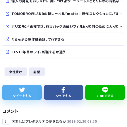
偉人の発見をおしゃれに身につけよう！ ニュートンとガリレオの有名な発見をモチーフにした、クールタッチTシャツ＆トートバッグが発売されました【QurioStore】
TOMORROWLANDの新レーベル「maitai」新作コレクションに、「UNDYED」の素材が採用
ホリエモン「面接でさ、納豆パックの薄いフィルムって何のために入っていの？って聞くわけ」
ぐらんぶる原作最新話、ヤバすぎる
SES10年目のワイ、転職するか迷う
WindowsってCopilotってAI押してるの？必要ないんだけど
女性受け
髪型
このパソコン買おうか迷ってるから背中を刺してくれｗｗｗ
【韓国悲報】「THE NORTH FACE」の人気が低下
ツイートする
シェアする
LINEで送る
【熊本地震】発生後に居酒屋店内から温泉が吹き出す ← これ前触れじゃね？
コメント
名無しはプレタポルテの夢を見るか
2019.02.20 09:35
1