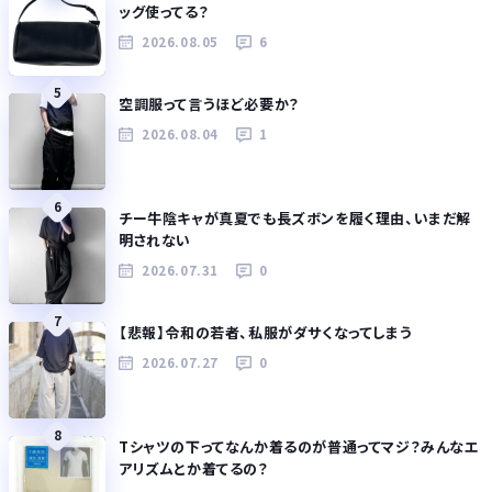
ッグ使ってる？
2026.08.05
6
5
空調服って言うほど必要か？
2026.08.04
1
6
チー牛陰キャが真夏でも長ズボンを履く理由、いまだ解
明されない
2026.07.31
0
7
【悲報】令和の若者、私服がダサくなってしまう
2026.07.27
0
8
Tシャツの下ってなんか着るのが普通ってマジ？みんなエ
アリズムとか着てるの？