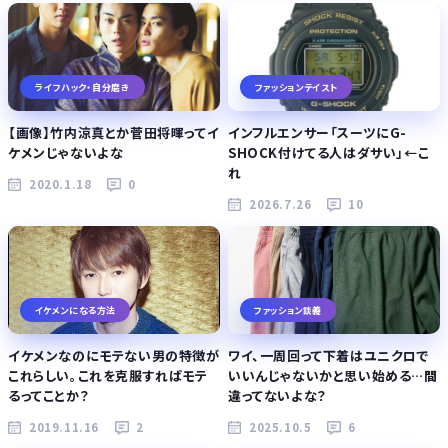
ライフハック・自分磨き
ファッションテイスト
【画像】竹内涼真とか菅田将暉ってイ
インフルエンサー「スーツにG-
ケメンじゃないよな
SHOCK付けてる人はダサい」←こ
れ
2020.1.18
0
2026.7.26
10
イケメンになる方法
ファッション談義
イケメンなのにモテない男の特徴が
ワイ、一周回って下着はユニクロで
これらしい。これを克服すればモテ
いいんじゃないかと思い始める…間
るってことか？
違ってないよな？
2019.11.16
2
2025.10.5
6