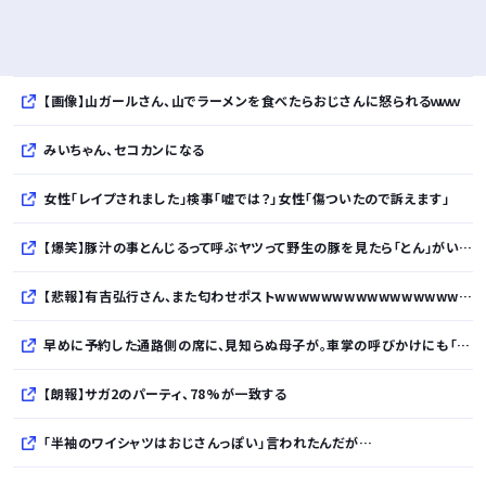
【画像】山ガールさん、山でラーメンを食べたらおじさんに怒られるｗｗｗ
みいちゃん、セコカンになる
女性「レイプされました」検事「嘘では？」女性「傷ついたので訴えます」
【爆笑】豚汁の事とんじるって呼ぶヤツって野生の豚を見たら「とん」がいるって言うの？ｗｗｗｗｗｗｗｗｗｗ
【悲報】有吉弘行さん、また匂わせポストwwwwwwwwwwwwwwwwwwwwwwwwwww
早めに予約した通路側の席に、見知らぬ母子が。車掌の呼びかけにも「目を閉じて無視」して居座られました。無理やり奪われた席は、結局“やったもん勝ち”になっ...
【朗報】サガ2のパーティ、78%が一致する
「半袖のワイシャツはおじさんっぽい」言われたんだが…