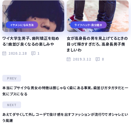
イケメンになる方法
ライフハック・自分磨き
ワイ大学生男子、歯列矯正を始め
女が高身長の男を見上げてるときの
る！歯並び良くなるの楽しみや
目って輝きすぎだろ。高身長男子羨
ましいわ
2020.2.28
1
2019.3.12
8
本当にブサイクな男女の特徴は顔じゃなく歯にある事実。歯並びガタガタだと一
気にブスになる
あえてダサくして外しコーデで抜け感を出すファッションが流行りでオシャレとい
う風潮