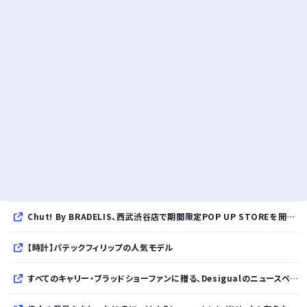
Chut! By BRADELIS、西武渋谷店で期間限定POP UP STOREを開催！全商品展開＆新作10%OFFの特別な6日間
【時計】パテックフィリップの人気モデル
すべてのキャリー・ブラッドショーファンに贈る、Desigualのニュースペーパープリントコレクション