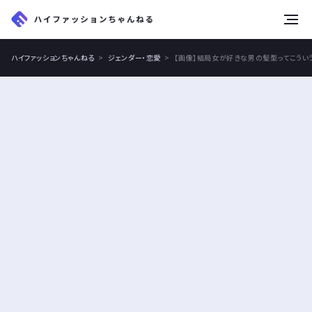
tog
nav
ハイファッションちゃんねる
ジェンダー・恋愛
【画像】結局女が好きな男の髪型ってこうい