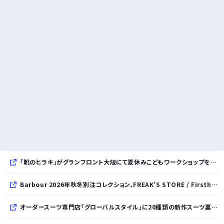
「靴のヒラキ」がグランフロント大阪にて夏休みこどもワークショップを開催！親子で楽しむ靴デコレーション体験や足の計測会
Barbour 2026年秋冬別注コレクション、FREAK’S STORE / Firsthand / Freadaから登場
オーダースーツ専門店「グローバルスタイル」に20種類の新作スーツ裏地が登場！おしゃれな花柄・サッカーボール・フラミンゴ・虎・フラガール・リゾート柄など豊富！