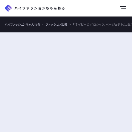
tog
nav
ハイファッションちゃんねる
ファッション談義
「ネイビーのポロシャツ、ベージュボトム、