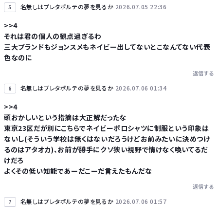
名無しはプレタポルテの夢を見るか
2026.07.05 22:36
5
>>4
それは君の個人の観点過ぎるわ
三大ブランドもジョンスメもネイビー出してないとこなんてない代表
色なのに
返信する
名無しはプレタポルテの夢を見るか
2026.07.06 01:34
6
>>4
頭おかしいという指摘は大正解だったな
東京23区だが別にこちらでネイビーポロシャツに制服という印象は
ないし(そういう学校は無くはないだろうけどお前みたいに決めつけ
るのはアタオカ)、お前が勝手にクソ狭い視野で情けなく喚いてるだ
けだろ
よくその低い知能であーだこーだ言えたもんだな
返信する
名無しはプレタポルテの夢を見るか
2026.07.06 01:57
7