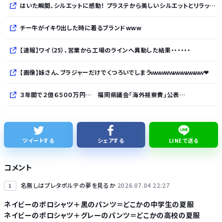
はいた瞬間、シルエットに感動！ プラステから美しいシルエットとリラックス感を両立したタックワイドパンツが登場
チー牛がイキり出した時に着るブランドwww
【速報】ワイ（25）、営業から工場のラインへ異動した結果・・・・・・
【画像】妹さん、ブラジャーだけでくつろいでしまうｗｗｗwｗｗｗｗｗｗｗｗ❤
３年間で２億６５００万円… 福岡県議会「海外視察費」公表…
BYDの軽EV「ラッコ」受注が700台超 7月販売は125台
久しく、ルートインや東横インのような高級ホテルに止まってない。快活で激安パンと納豆を食べてしまう
ツイートする
シェアする
LINEで送る
【話題】テレ東・田中瞳アナ、ロケ中の“無断撮影”に苦言「カメラを向けられることに恐怖を感じます」
コメント
【細胞】「小胞体」名前を変えるべき？ イメージと異なる姿、「理解に支障」
名無しはプレタポルテの夢を見るか
2026.07.04 22:27
1
ネイビーのポロシャツ＋黒のパンツ＝どこかの中学生の夏服
ネイビーのポロシャツ＋グレーのパンツ＝どこかの高校の夏服