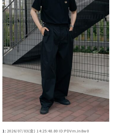
1:
2026/07/03(金) 14:25:48.80 ID:PDVmJn8w0