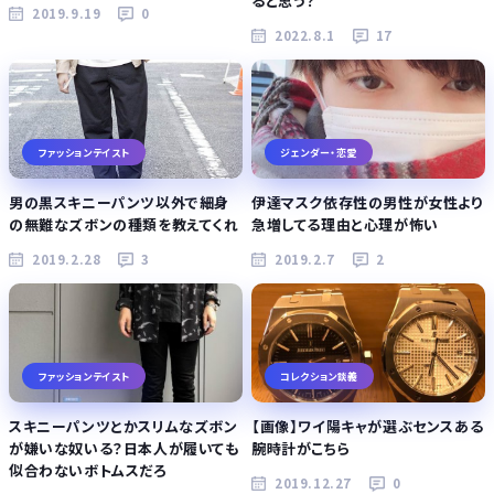
ると思う？
2019.9.19
0
2022.8.1
17
ファッションテイスト
ジェンダー・恋愛
男の黒スキニーパンツ以外で細身
伊達マスク依存性の男性が女性より
の無難なズボンの種類を教えてくれ
急増してる理由と心理が怖い
2019.2.28
3
2019.2.7
2
ファッションテイスト
コレクション談義
スキニーパンツとかスリムなズボン
【画像】ワイ陽キャが選ぶセンスある
が嫌いな奴いる？日本人が履いても
腕時計がこちら
似合わないボトムスだろ
2019.12.27
0