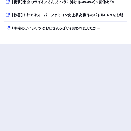
【衝撃】東京のライオンさん、ふつうに溶けるｗｗｗｗｗ(※画像あり)
【歓喜】それではスーパーファミコン史上最高傑作のバトルBGMをお聴き下さいｗｗｗｗｗｗｗｗｗｗ
「半袖のワイシャツはおじさんっぽい」言われたんだが…
10万とかする靴履いてる若者wwwwwwwwwww..
【悲報】柄付きのワイシャツにこういう靴を履いてるサラリーマンはダサい扱いされるらしい…。お前らも気をつけろ
若者の腕時計離れが深刻 時間を見るだけならもはや腕時計がいらない
Powered by livedoor 相互RSS