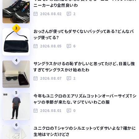
ニーカーより全然良いわ
2026.08.02
2
3
おっさんが使ってもダサくないバッグってある？どんなバ
ッグ使ってる？
2026.08.05
6
4
サングラスかけるの恥ずかしいと思ってたけど、日差し強
すぎてサングラスかけ始めたわ
2026.08.07
2
5
今年もユニクロのエアリズムコットンオーバーサイズTシ
ャツの季節が来たな、マジでいいわこの服
2026.08.01
0
6
ユニクロのTシャツのシルエットってダサいよな？確かに
生地はマシだけどさ