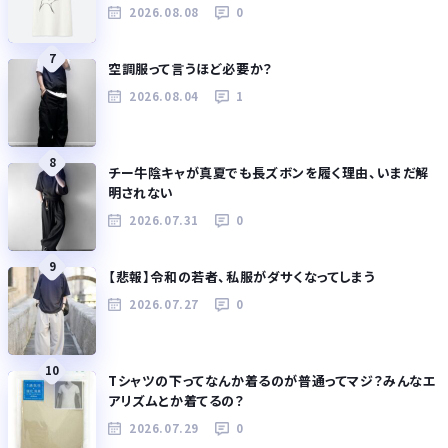
2026.08.08
0
7
空調服って言うほど必要か？
2026.08.04
1
8
チー牛陰キャが真夏でも長ズボンを履く理由、いまだ解
明されない
2026.07.31
0
9
【悲報】令和の若者、私服がダサくなってしまう
2026.07.27
0
10
Tシャツの下ってなんか着るのが普通ってマジ？みんなエ
アリズムとか着てるの？
2026.07.29
0