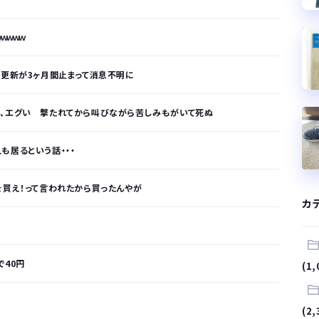
ｗｗｗｗ
S更新が3ヶ月間止まって消息不明に
画、エグい 撃たれてから叫びながら苦しみもがいて死ぬ
も居るという話・・・
を買え！って言われたから買ったんやが
カ
で40円
(1,
が…
(2,