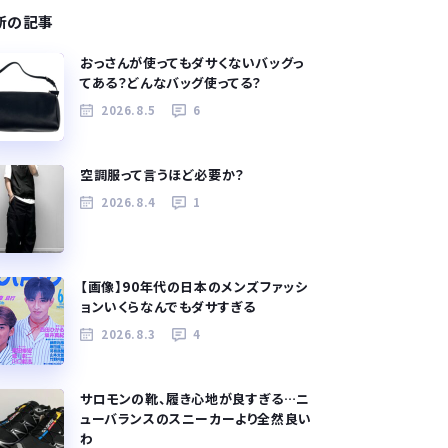
新の記事
おっさんが使ってもダサくないバッグっ
てある？どんなバッグ使ってる？
2026.8.5
6
空調服って言うほど必要か？
2026.8.4
1
【画像】90年代の日本のメンズファッシ
ョンいくらなんでもダサすぎる
2026.8.3
4
サロモンの靴、履き心地が良すぎる…ニ
ューバランスのスニーカーより全然良い
わ