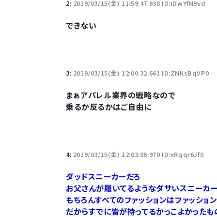
2:
2019/03/15(金) 11:59:47.938 ID:IDwYfN9vd
10万とかする靴履いてる若者wwwwwwwwwww.
できない
【悲報】柄付きのワイシャツにこういう靴を履いてる
若者の腕時計離れが深刻 時間を見るだけならも
3:
2019/03/15(金) 12:00:32.661 ID:ZNKsBqVP0
まぁアパレル業界の戦略なので
乗るか反るかはご自由に
Powered by livedoor 相互RSS
4:
2019/03/15(金) 12:03:06.970 ID:xRqqr6Jf0
ダッドスニーカーだろ
お父さんが履いてるようなダサいスニーカ
もちろんすべてのファッションはファッショ
だからすでに皆が持ってるかっこよかった