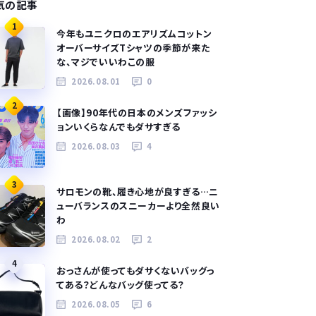
気の記事
1
今年もユニクロのエアリズムコットン
オーバーサイズTシャツの季節が来た
な、マジでいいわこの服
2026.08.01
0
2
【画像】90年代の日本のメンズファッシ
ョンいくらなんでもダサすぎる
2026.08.03
4
3
サロモンの靴、履き心地が良すぎる…ニ
ューバランスのスニーカーより全然良い
わ
2026.08.02
2
4
おっさんが使ってもダサくないバッグっ
てある？どんなバッグ使ってる？
2026.08.05
6