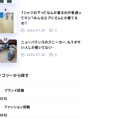
9
Tシャツの下ってなんか着るのが普通っ
てマジ？みんなエアリズムとか着てる
の？
2026.07.29
0
10
ニューバランスのスニーカー、もうダサ
い人しか履いてない…
2026.07.28
0
テゴリーから探す
ブランド談義
024)
ファッション談義
389)