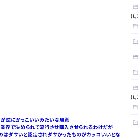
.
(1,
サラリーマンはダサい扱いされるらしい…。お前らも気をつけろ
はや腕時計がいらない
(1,
ーが逆にかっこいいみたいな風潮
ン業界で決められて流行させ購入させられるわけだが
ものはダサいと認定されダサかったものがカッコいいとな