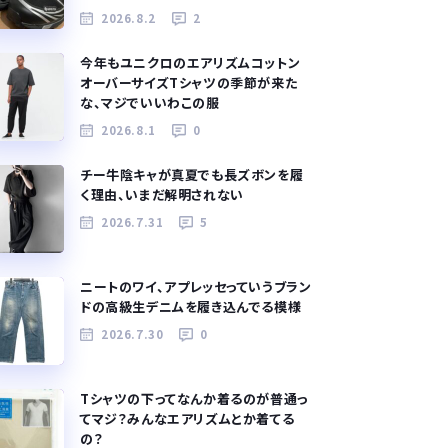
2026.8.2
2
今年もユニクロのエアリズムコットン
オーバーサイズTシャツの季節が来た
な、マジでいいわこの服
2026.8.1
0
チー牛陰キャが真夏でも長ズボンを履
く理由、いまだ解明されない
2026.7.31
5
ニートのワイ、アプレッセっていうブラン
ドの高級生デニムを履き込んでる模様
2026.7.30
0
Tシャツの下ってなんか着るのが普通っ
てマジ？みんなエアリズムとか着てる
の？