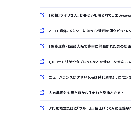
【悲報】ライザさん、お●ぱいを触られてしまうｗｗｗｗ
オコエ瑠偉、メキシコに渡って2球団を即クビ→SN
【閲覧注意・動画】大阪で警察に射殺された男の動
QRコード決済やタブレットなどを使いこなせない人
ニューバランスはダサい！onは時代遅れ！サロモン
人の雰囲気や見た目から生まれた季節わかる？
JT、加熱式たばこ「プルーム」値上げ 10月に全銘柄
「半袖のワイシャツはおじさんっぽい」言われたんだ