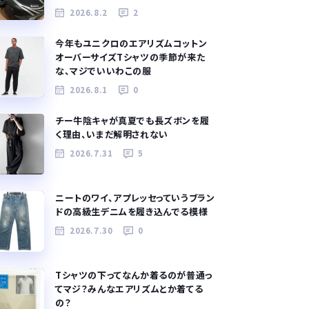
2026.8.2
2
今年もユニクロのエアリズムコットン
オーバーサイズTシャツの季節が来た
な、マジでいいわこの服
2026.8.1
0
チー牛陰キャが真夏でも長ズボンを履
く理由、いまだ解明されない
2026.7.31
5
ニートのワイ、アプレッセっていうブラン
ドの高級生デニムを履き込んでる模様
2026.7.30
0
Tシャツの下ってなんか着るのが普通っ
てマジ？みんなエアリズムとか着てる
の？