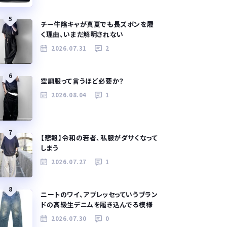
5
チー牛陰キャが真夏でも長ズボンを履
く理由、いまだ解明されない
2026.07.31
2
6
空調服って言うほど必要か？
2026.08.04
1
7
【悲報】令和の若者、私服がダサくなって
しまう
2026.07.27
1
8
ニートのワイ、アプレッセっていうブラン
ドの高級生デニムを履き込んでる模様
2026.07.30
0