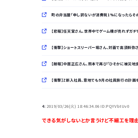
町の弁当屋「申し訳ないが消費税1%になったらそ
【悲報】任天堂さん、世界中でゲーム機が売れずガチで終わ
【衝撃】ショートスリーパー堀さん、対面で高須幹弥さん
【朗報】中居正広さん、熊本で再び「ひそかに被災地支援」
【衝撃】Z新入社員、意地でも9月の社員旅行の計画を
「半袖のワイシャツはおじさんっぽい」言われたんだ
4:
2019/03/26(火) 18:46:34.06 ID:PQYVbtUv0
10万とかする靴履いてる若者wwwwwwwwwww.
できる気がしないとか言うけど不細工を理
【悲報】柄付きのワイシャツにこういう靴を履いてる