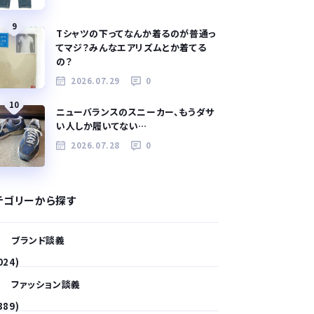
9
Tシャツの下ってなんか着るのが普通っ
てマジ？みんなエアリズムとか着てる
の？
2026.07.29
0
10
ニューバランスのスニーカー、もうダサ
い人しか履いてない…
2026.07.28
0
テゴリーから探す
ブランド談義
024)
ファッション談義
389)