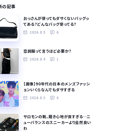
新の記事
おっさんが使ってもダサくないバッグっ
てある？どんなバッグ使ってる？
2026.8.5
6
空調服って言うほど必要か？
2026.8.4
1
【画像】90年代の日本のメンズファッシ
ョンいくらなんでもダサすぎる
2026.8.3
4
サロモンの靴、履き心地が良すぎる…ニ
ューバランスのスニーカーより全然良い
わ