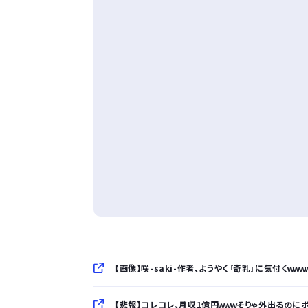
【画像】咲-saki-作者、ようやく『奇乳』に気付くｗｗｗ
【悲報】コレコレ、月収1億円ｗｗｗそりゃ外出るのに