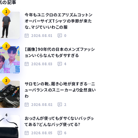
気の記事
1
今年もユニクロのエアリズムコットン
オーバーサイズTシャツの季節が来た
な、マジでいいわこの服
2026.08.01
0
2
【画像】90年代の日本のメンズファッシ
ョンいくらなんでもダサすぎる
2026.08.03
4
3
サロモンの靴、履き心地が良すぎる…ニ
ューバランスのスニーカーより全然良い
わ
2026.08.02
2
4
おっさんが使ってもダサくないバッグっ
てある？どんなバッグ使ってる？
2026.08.05
6