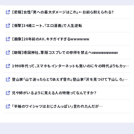
【悲報】女性「男への最大ダメージはこれ」←お前ら耐えられる？
【衝撃】34歳ニート、『エロ漫画』で人生逆転
【画像】20年前のAV、キチガイすぎるwwwwww
【朗報】靖国神社、軍服コスプレでの参拝を禁止へｗｗｗｗｗｗｗｗｗｗ
1990年代って、スマホもインターネットも無いのに今の時代よりもカッコ良いよな
登山家「山で迷ったらとりあえず登れ」登山家「沢を見つけて下山しろ」←これ結局どっちが正解なの？
兄や姉がいるように見える人の特徴ってなんですか？
「半袖のワイシャツはおじさんっぽい」言われたんだが…
10万とかする靴履いてる若者wwwwwwwwwww..
【悲報】柄付きのワイシャツにこういう靴を履いてるサラリーマンはダサい扱いされるらしい…。お前らも気をつけろ