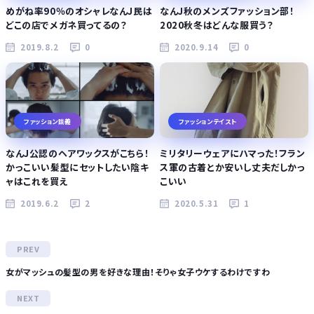
めがね率90％のオシャレなんJ民は
なんJ秋のメンズファッション部！
どこの店でメガネ買ってるの？
2020秋冬はどんな服買う？
2019.8.2
0
2020.9.14
0
ファッション談義
ファッションテイスト
なんJ公認のヘアワックスがこちら！
ミリタリーウェアにハマった！フラン
かっこいい髪型にセットしたい陰キ
ス軍の古着とか安いし丈夫だしかっ
ャはこれを買え
こいい
2019.6.2
2
2020.5.31
1
女がマッシュの髪型の男を好きな理由！そりゃ女子ウケするわけですわ