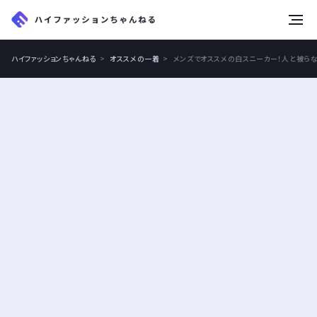
tog
nav
ハイファッションちゃんねる
オススメの一着
メンズでオススメの白スニーカー！人と被ら