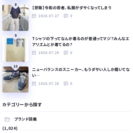
8
【悲報】令和の若者、私服がダサくなってしまう
2026.07.27
0
9
Tシャツの下ってなんか着るのが普通ってマジ？みんなエ
アリズムとか着てるの？
2026.07.29
0
10
ニューバランスのスニーカー、もうダサい人しか履いてな
い…
2026.07.28
0
カテゴリーから探す
ブランド談義
(1,024)