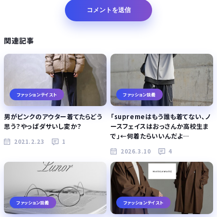
関連記事
ファッションテイスト
ファッション談義
男がピンクのアウター着てたらどう
「supremeはもう誰も着てない、ノ
思う？やっぱダサいし変か？
ースフェイスはおっさんか高校生ま
で」←何着たらいいんだよ…
2021.2.23
1
2026.3.10
4
ファッション談義
ファッションテイスト