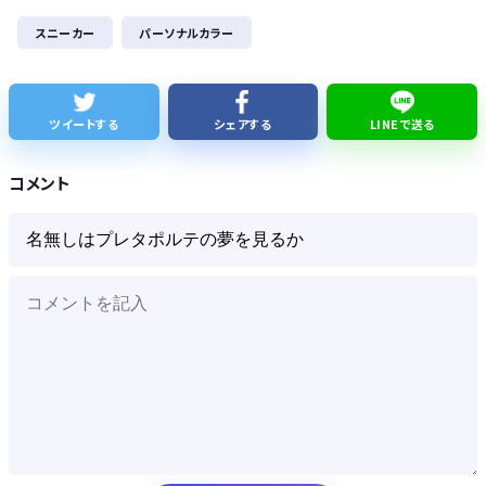
【朗報】『ヤニねこ』新海誠、水島努、綾辻行人らクリエイターが絶賛ｗｗｗｗｗｗｗｗｗ
スニーカー
パーソナルカラー
【次の覇権は？】スマホゲー倒産急増 🍙ですら続くのに…
【悲報】ワイが買ったMotorolaのスマホ、ポンコツすぎる
ツイートする
シェアする
LINEで送る
シカ「ヒマワリ全部喰った」 郡山布引風の高原まつり中止
コメント
Powered by livedoor 相互RSS