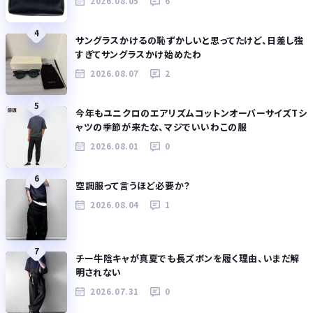
2026.08.05
6
4
サングラスかけるの恥ずかしいと思ってたけど、日差し強
すぎてサングラスかけ始めたわ
2026.08.07
2
5
今年もユニクロのエアリズムコットンオーバーサイズTシ
ャツの季節が来たな、マジでいいわこの服
2026.08.01
0
6
空調服って言うほど必要か？
2026.08.04
1
7
チー牛陰キャが真夏でも長ズボンを履く理由、いまだ解
明されない
2026.07.31
0