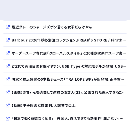
最近グレーのジャージズボン着てる女子だらけやん
Barbour 2026年秋冬別注コレクション、FREAK’S STORE / Firsthand / Freadaから登場
オーダースーツ専門店「グローバルスタイル」に20種類の新作スーツ裏地が登場！おしゃれな花柄・サッカーボール・フラミンゴ・虎・フラガール・リゾート柄など豊富！
Z世代で再注目の有線イヤホン、USB Type-C対応モデルが登場！USB-A変換アダプター付属で幅広いデバイスに対応
防水×裸足感覚の5本指シューズ「TRAILOPE WP」が新登場。雨や雪にも対応し日常からアウトドアまで快適に。
【画像】赤ちゃんを遺棄して逮捕の女さん(23)、公表された美人すぎるご尊顔がこちら⇒ｗｗｗｗｗｗｗｗｗｗ
【動画】甲子園の女性審判、大誤審で炎上
「日本で働く意欲なくなる」 外国人、自活できても新要件「届かない」…永住許可厳格化で「日本離れ」か