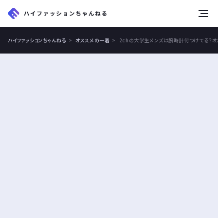
tog
nav
ハイファッションちゃんねる
オススメの一着
2chの大学生メンズは腕時計何つけてる？オ