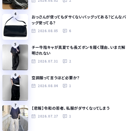
2026.08.02
2
4
おっさんが使ってもダサくないバッグってある？どんなバ
ッグ使ってる？
2026.08.05
6
5
チー牛陰キャが真夏でも長ズボンを履く理由、いまだ解
明されない
2026.07.31
2
6
空調服って言うほど必要か？
2026.08.04
1
7
【悲報】令和の若者、私服がダサくなってしまう
2026.07.27
1