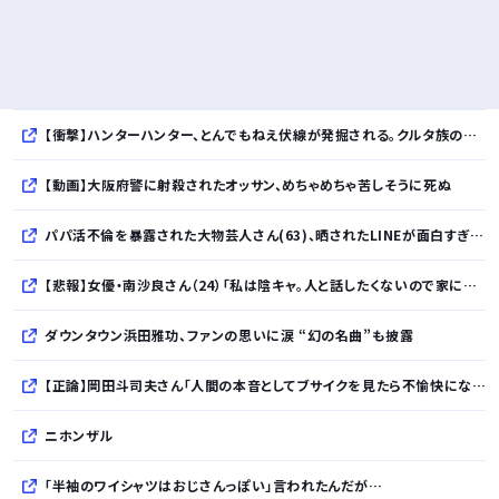
【衝撃】ハンターハンター、とんでもねえ伏線が発掘される。クルタ族の虐殺犯人がツェリードニヒだった模様！
【動画】大阪府警に射殺されたオッサン、めちゃめちゃ苦しそうに死ぬ
パパ活不倫を暴露された大物芸人さん(63)、晒されたLINEが面白すぎるｗｗｗｗｗｗｗｗｗ(画像ｱﾘ)
【悲報】女優・南沙良さん（24）「私は陰キャ。人と話したくないので家に引きこもってPCでアニメを観ていたい」・・・・・・・・・
ダウンタウン浜田雅功、ファンの思いに涙 “幻の名曲”も披露
【正論】岡田斗司夫さん「人間の本音としてブサイクを見たら不愉快になる。この責任をどうとるんだ」ｗｗｗｗｗｗｗｗｗｗ
ニホンザル
「半袖のワイシャツはおじさんっぽい」言われたんだが…