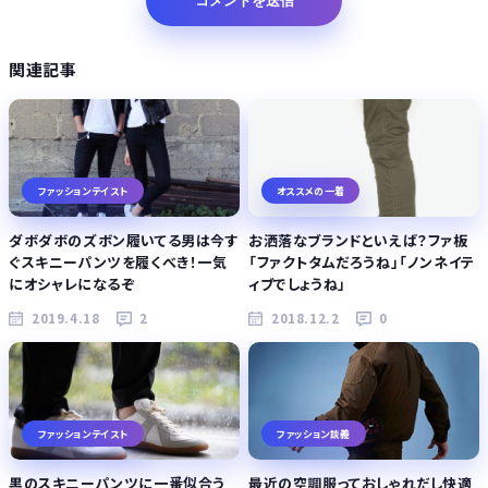
関連記事
ファッションテイスト
オススメの一着
ダボダボのズボン履いてる男は今す
お洒落なブランドといえば？ファ板
ぐスキニーパンツを履くべき！一気
「ファクトタムだろうね」「ノンネイテ
にオシャレになるぞ
ィブでしょうね」
2019.4.18
2
2018.12.2
0
ファッションテイスト
ファッション談義
黒のスキニーパンツに一番似合う
最近の空調服っておしゃれだし快適