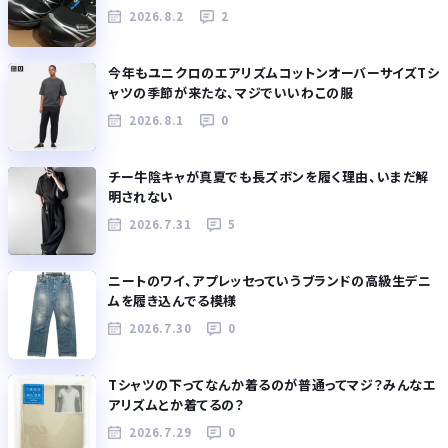
2026.8.2
2
今年もユニクロのエアリズムコットンオーバーサイズTシ
ャツの季節が来たな、マジでいいわこの服
2026.8.1
0
チー牛陰キャが真夏でも長ズボンを履く理由、いまだ解
明されない
2026.7.31
5
ニートのワイ、アプレッセっていうブランドの高級生デニ
ムを履き込んでる模様
2026.7.30
0
Tシャツの下ってなんか着るのが普通ってマジ？みんなエ
アリズムとか着てるの？
2026.7.29
0