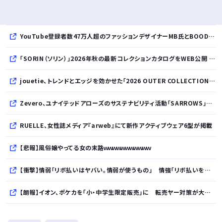
YouTube登録者数47万人超のファッションデザイナーMB氏とBOODYがコラボレーション。極上の着心地を追求した別注Tシャツが8月12日発売開始
「SORIN（ソリン）」2026年秋の最新コレクションカタログをWEB公開 「Paradox in Neutral」をテーマに秩序と反逆が共存する世界観を表現
jouetie、トレンドとエッジを効かせた「2026 OUTER COLLECTION」を公開
Zevero、ユナイテッドアローズのサステナビリティ活動「SARROWS」を支援。Scope 3排出量算定の効率化・精緻化を開始
RUELLE、女性誌メディア『arweb』にて新作アクティブウェア6型が掲載
【悲報】風俗嬢やってる女の末路ｗｗｗｗｗｗｗｗｗｗｗ
【衝撃】情弱「リボ払いはヤバい。情弱が使うもの」 情強「リボ払いを使いこなすのが情強やで」 ← これ
【朗報】イオン、ポケカを「小・中学生限定販売」に 転売ヤー対策が大絶賛ｗｗｗ
【衝撃】ビールだけ注ぐと倒れる！？「よなよなエール」がまさかのU字グラスを発売ｗｗｗ