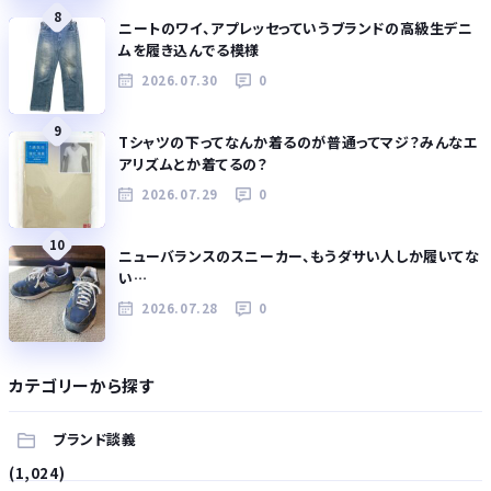
8
ニートのワイ、アプレッセっていうブランドの高級生デニ
ムを履き込んでる模様
2026.07.30
0
9
Tシャツの下ってなんか着るのが普通ってマジ？みんなエ
アリズムとか着てるの？
2026.07.29
0
10
ニューバランスのスニーカー、もうダサい人しか履いてな
い…
2026.07.28
0
カテゴリーから探す
ブランド談義
(1,024)