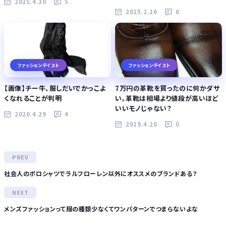
2025.4.30
5
2025.2.16
6
ファッションテイスト
ファッションテイスト
【画像】チー牛、服しだいでかっこよ
7万円の革靴を買ったのに何かダサ
くなれることが判明
い。革靴は相場より値段が高いほど
いいモノじゃない？
2020.4.29
4
2019.4.20
0
社会人のポロシャツでラルフローレン以外にオススメのブランドある？
メンズファッションって服の種類少なくてワンパターンでつまらないよな