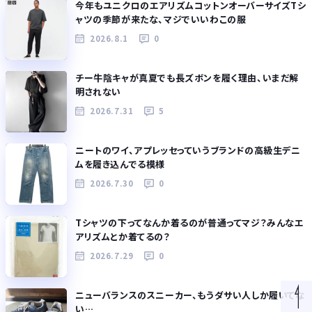
今年もユニクロのエアリズムコットンオーバーサイズTシ
ャツの季節が来たな、マジでいいわこの服
2026.8.1
0
チー牛陰キャが真夏でも長ズボンを履く理由、いまだ解
明されない
2026.7.31
5
ニートのワイ、アプレッセっていうブランドの高級生デニ
ムを履き込んでる模様
2026.7.30
0
Tシャツの下ってなんか着るのが普通ってマジ？みんなエ
アリズムとか着てるの？
2026.7.29
0
ニューバランスのスニーカー、もうダサい人しか履いてな
い…