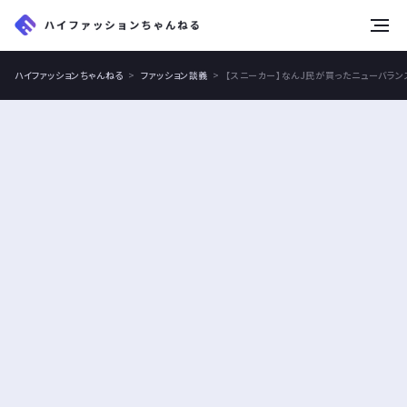
tog
nav
ハイファッションちゃんねる
ファッション談義
【スニーカー】なんJ民が買ったニューバラン