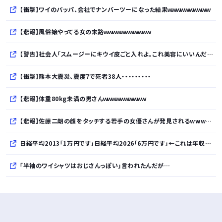
【衝撃】ワイのパッパ、会社でナンバーツーになった結果ｗｗｗｗｗｗｗｗｗｗ
【悲報】風俗嬢やってる女の末路ｗｗｗｗｗｗｗｗｗｗｗ
【警告】社会人「スムージーにキウイ皮ごと入れよ。これ美容にいいんだよね〜」→ 結果…
【衝撃】熊本大震災、震度7で死者38人・・・・・・・・・
【悲報】体重80kg未満の男さんｗｗｗｗｗｗｗｗｗｗ
【悲報】佐藤二朗の顔をタッチする若手の女優さんが発見されるwwwwwwwwwwwwww
日経平均2013「1万円です」日経平均2026「6万円です」←これは年収爆上がりしたんやろなぁ…
「半袖のワイシャツはおじさんっぽい」言われたんだが…
10万とかする靴履いてる若者wwwwwwwwwww..
【悲報】柄付きのワイシャツにこういう靴を履いてるサラリーマンはダサい扱いされるらしい…。お前らも気をつけろ