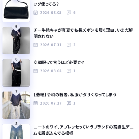
ッグ使ってる？
2026.08.05
6
5
チー牛陰キャが真夏でも長ズボンを履く理由、いまだ解
明されない
2026.07.31
2
6
空調服って言うほど必要か？
2026.08.04
1
7
【悲報】令和の若者、私服がダサくなってしまう
2026.07.27
1
8
ニートのワイ、アプレッセっていうブランドの高級生デニ
ムを履き込んでる模様