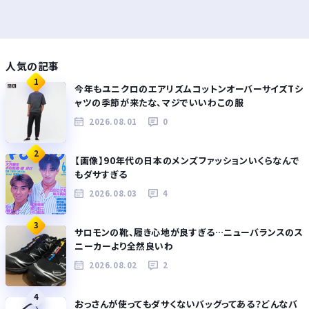
人気の記事
1
今年もユニクロのエアリズムコットンオーバーサイズTシ
ャツの季節が来たな、マジでいいわこの服
2026.08.01
0
2
【画像】90年代の日本のメンズファッションいくらなんで
もダサすぎる
2026.08.03
4
3
サロモンの靴、履き心地が良すぎる…ニューバランスのス
ニーカーより全然良いわ
2026.08.02
2
4
おっさんが使ってもダサくないバッグってある？どんなバ