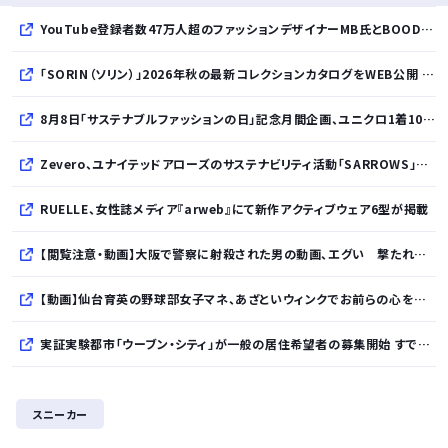
YouTube登録者数47万人超のファッションデザイナーMB氏とBOODYがコラボレーション。極上の着心地を追求した別注Tシャツが8月12日発売開始
「SORIN（ソリン）」2026年秋の最新コレクションカタログをWEB公開 「Paradox in Neutral」をテーマに秩序と反逆が共存する世界観を表現
8月8日「サステナブルファッションの日」記念月間企画、ユニクロ1着100円買取保証とXプレゼントキャンペーンを実施
Zevero、ユナイテッドアローズのサステナビリティ活動「SARROWS」を支援。Scope 3排出量算定の効率化・精緻化を開始
RUELLE、女性誌メディア『arweb』にて新作アクティブウェア6型が掲載
【閲覧注意・動画】大阪で警察に射殺された男の動画、エグい 撃たれてから叫びながら苦しみもがいて死ぬ
【動画】仙台育英の野球部女子マネ、あざといウィンクでお前らの心を鷲掴みｗｗｗｗｗ
実証実験都市「ウーブン・シティ」が一般の居住希望者の募集開始 すでにトヨタ関係者が居住
全国を旅行で周るのが趣味の奴でも最後まで残ってそうな都道府県
スニーカー
【NHK激震】職員への性被害を公表…番組出演者Xは事実上の「出禁」か 正体巡り憶測広がる