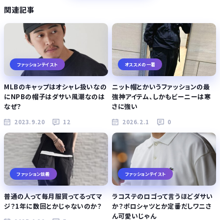
関連記事
ファッションテイスト
オススメの一着
MLBのキャップはオシャレ扱いなの
ニット帽とかいうファッションの最
にNPBの帽子はダサい風潮なのは
強神アイテム、しかもビーニーは寒
なぜ？
さに強い
2023.9.20
12
2026.2.1
0
ファッション談義
ファッションテイスト
普通の人って毎月服買ってるってマ
ラコステのロゴって言うほどダサい
ジ？1年に数回とかじゃないのか？
か？ポロシャツとか定番だしワニさ
ん可愛いじゃん