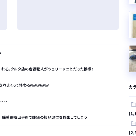
ｗ
される。クルタ族の虐殺犯人がツェリードニヒだった模様！
れまくって終わるｗｗｗｗｗｗｗ
カ
・・・
(1,
に 脳腫瘍摘出手術で腫瘍の無い部位を摘出してしまう
(2,