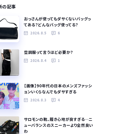
新の記事
おっさんが使ってもダサくないバッグっ
てある？どんなバッグ使ってる？
2026.8.5
6
空調服って言うほど必要か？
2026.8.4
1
【画像】90年代の日本のメンズファッシ
ョンいくらなんでもダサすぎる
2026.8.3
4
サロモンの靴、履き心地が良すぎる…ニ
ューバランスのスニーカーより全然良い
わ