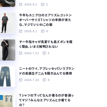
2026.8.2
2
今年もユニクロのエアリズムコットン
オーバーサイズTシャツの季節が来た
な、マジでいいわこの服
2026.8.1
0
チー牛陰キャが真夏でも長ズボンを履
く理由、いまだ解明されない
2026.7.31
5
ニートのワイ、アプレッセっていうブラン
ドの高級生デニムを履き込んでる模様
2026.7.30
0
Tシャツの下ってなんか着るのが普通っ
てマジ？みんなエアリズムとか着てる
の？