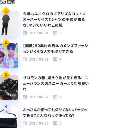
気の記事
1
今年もユニクロのエアリズムコットン
オーバーサイズTシャツの季節が来た
な、マジでいいわこの服
2026.08.01
0
2
【画像】90年代の日本のメンズファッシ
ョンいくらなんでもダサすぎる
2026.08.03
4
3
サロモンの靴、履き心地が良すぎる…ニ
ューバランスのスニーカーより全然良い
わ
2026.08.02
2
4
おっさんが使ってもダサくないバッグっ
てある？どんなバッグ使ってる？
2026.08.05
6