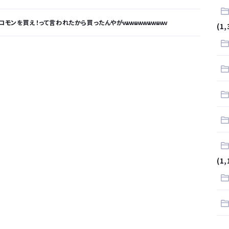
ロモンを買え！って言われたから買ったんやがｗｗｗｗｗｗｗｗｗｗ
(1,
が…
.
サラリーマンはダサい扱いされるらしい…。お前らも気をつけろ
はや腕時計がいらない
(1,