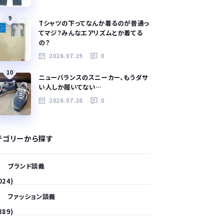
9
Tシャツの下ってなんか着るのが普通っ
てマジ？みんなエアリズムとか着てる
の？
2026.07.29
0
10
ニューバランスのスニーカー、もうダサ
い人しか履いてない…
2026.07.28
0
テゴリーから探す
ブランド談義
024)
ファッション談義
389)