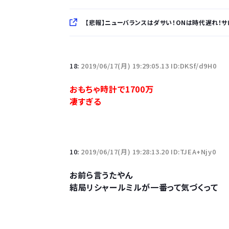
【悲報】ニューバランスはダサい！ONは時代遅れ！サ
「半袖のワイシャツはおじさんっぽい」言われたんだ
18:
2019/06/17(月) 19:29:05.13 ID:DKSf/d9H0
10万とかする靴履いてる若者wwwwwwwwwww.
おもちゃ時計で1700万
凄すぎる
【悲報】柄付きのワイシャツにこういう靴を履いてる
若者の腕時計離れが深刻 時間を見るだけならも
10:
2019/06/17(月) 19:28:13.20 ID:TJEA+Njy0
お前ら言うたやん
結局リシャールミルが一番って気づくって
Powered by livedoor 相互RSS