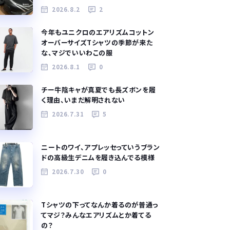
2026.8.2
2
今年もユニクロのエアリズムコットン
オーバーサイズTシャツの季節が来た
な、マジでいいわこの服
2026.8.1
0
チー牛陰キャが真夏でも長ズボンを履
く理由、いまだ解明されない
2026.7.31
5
ニートのワイ、アプレッセっていうブラン
ドの高級生デニムを履き込んでる模様
2026.7.30
0
Tシャツの下ってなんか着るのが普通っ
てマジ？みんなエアリズムとか着てる
の？