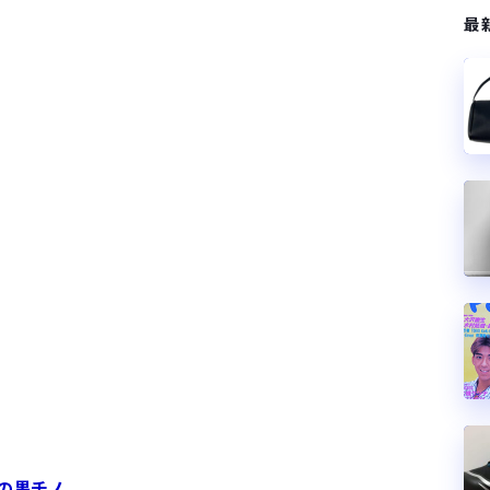
最
の黒チノ