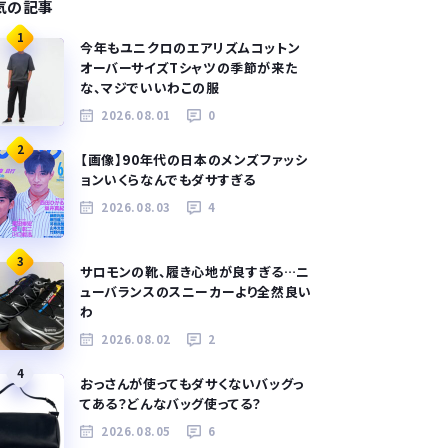
気の記事
1
今年もユニクロのエアリズムコットン
オーバーサイズTシャツの季節が来た
な、マジでいいわこの服
2026.08.01
0
2
【画像】90年代の日本のメンズファッシ
ョンいくらなんでもダサすぎる
2026.08.03
4
3
サロモンの靴、履き心地が良すぎる…ニ
ューバランスのスニーカーより全然良い
わ
2026.08.02
2
4
おっさんが使ってもダサくないバッグっ
てある？どんなバッグ使ってる？
2026.08.05
6