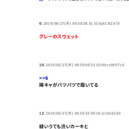
「半袖のワイシャツはおじさんっぽい」言われたんだ
6:
2019/06/27(木) 00:58:38.91 ID:6jkCRZe70
10万とかする靴履いてる若者wwwwwwwwwww.
グレーのスウェット
【悲報】柄付きのワイシャツにこういう靴を履いてる
若者の腕時計離れが深刻 時間を見るだけならも
10:
2019/06/27(木) 00:59:08.53 ID:HbzxWHTz0
>>6
陽キャがパツパツで履いてる
Powered by livedoor 相互RSS
12:
2019/06/27(木) 00:59:35.90 ID:sI/b5dx80
緑いうても渋いカーキと