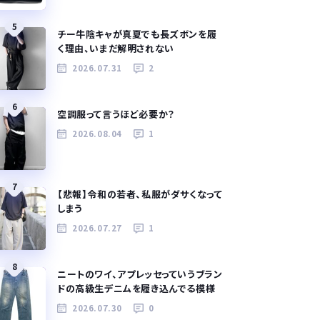
5
チー牛陰キャが真夏でも長ズボンを履
く理由、いまだ解明されない
2026.07.31
2
6
空調服って言うほど必要か？
2026.08.04
1
7
【悲報】令和の若者、私服がダサくなって
しまう
2026.07.27
1
8
ニートのワイ、アプレッセっていうブラン
ドの高級生デニムを履き込んでる模様
2026.07.30
0