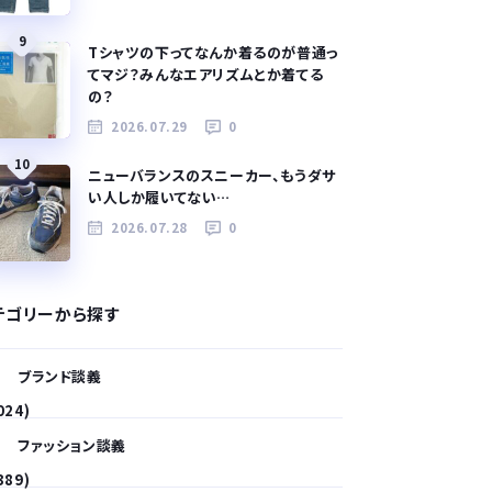
9
Tシャツの下ってなんか着るのが普通っ
てマジ？みんなエアリズムとか着てる
の？
2026.07.29
0
10
ニューバランスのスニーカー、もうダサ
い人しか履いてない…
2026.07.28
0
テゴリーから探す
ブランド談義
024)
ファッション談義
389)