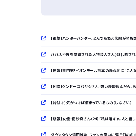
【衝撃】ハンターハンター、とんでもねえ伏線が発掘
パパ活不倫を暴露された大物芸人さん(63)、晒されたL
【速報】専門家「イオンモール熊本の爆心地に”こん
【困惑】ケンドーコバヤシさん「強い炭酸飲んだら、あば
【片付け】気がつけば溜まっているもの【しなさい】
【悲報】女優・南沙良さん（24）「私は陰キャ。人と話し
ダウンタウン浜田雅功、ファンの思いに涙 “幻の名