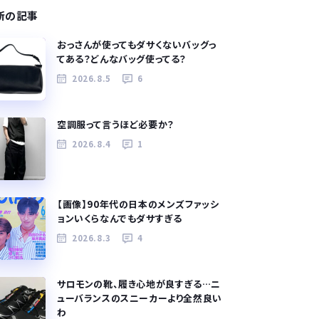
新の記事
おっさんが使ってもダサくないバッグっ
てある？どんなバッグ使ってる？
2026.8.5
6
空調服って言うほど必要か？
2026.8.4
1
【画像】90年代の日本のメンズファッシ
ョンいくらなんでもダサすぎる
2026.8.3
4
サロモンの靴、履き心地が良すぎる…ニ
ューバランスのスニーカーより全然良い
わ