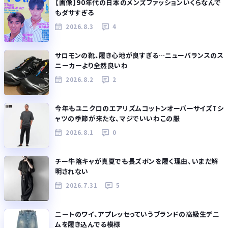
【画像】90年代の日本のメンズファッションいくらなんで
もダサすぎる
2026.8.3
4
サロモンの靴、履き心地が良すぎる…ニューバランスのス
ニーカーより全然良いわ
2026.8.2
2
今年もユニクロのエアリズムコットンオーバーサイズTシ
ャツの季節が来たな、マジでいいわこの服
2026.8.1
0
チー牛陰キャが真夏でも長ズボンを履く理由、いまだ解
明されない
2026.7.31
5
ニートのワイ、アプレッセっていうブランドの高級生デニ
ムを履き込んでる模様