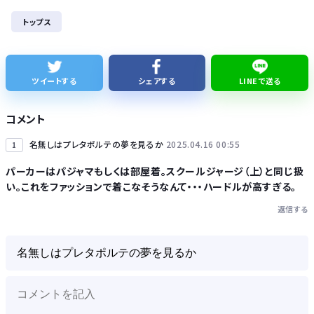
AI、指示なくサイバー攻撃か… 英政府機関の性能評価試験
トップス
元ジャンポケ斉藤慎二被告に懲役7年求刑 被害女性が法廷で語った「人としての尊厳を踏みにじられた」
【悲報】「下げるのが筋なんですけど…」消費減税で値下がりする分と同じだけ商品を値上げして店頭価格を変えない店も…
ツイートする
シェアする
LINEで送る
【熊本地震】日本製紙が会見「深くおわび」熊本地震で9人犠牲、煙突3本が損傷
コメント
名無しはプレタポルテの夢を見るか
2025.04.16 00:55
1
パーカーはパジャマもしくは部屋着。スクールジャージ（上）と同じ扱
い。これをファッションで着こなそうなんて・・・ハードルが高すぎる。
Powered by livedoor 相互RSS
返信する