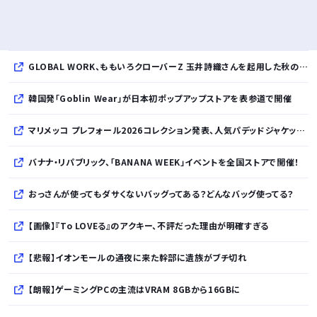
GLOBAL WORK、ももいろクローバーZ 玉井詩織さんを起用した秋のLOOK BOOKを先行公開
韓国発「Goblin Wear」が日本初ポップアップストアを表参道で開催
マリメッコ プレフォール2026コレクション発表、人気パデッドジャケットの日本限定カラーも登場
バナナ・リパブリック、「BANANA WEEK」イベントを全国ストアで開催！
おっさんが使ってもダサくないバッグってある？どんなバッグ使ってる？
【画像】『To LOVEる』のアクキー、不評だった理由が明確すぎる
【悲報】イオンモールの通夜に来た幹部に遺族がブチ切れ
【朗報】ゲーミングPCの主流はVRAM 8GBから16GBに