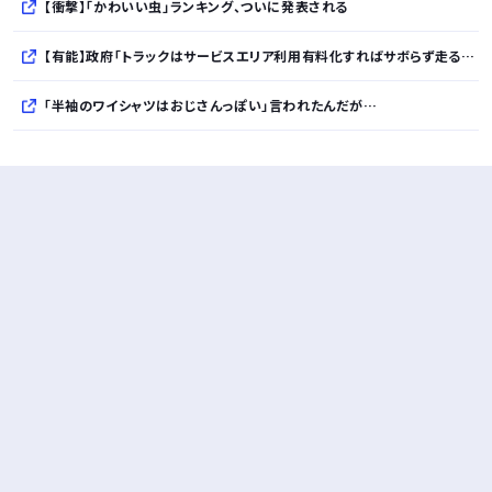
【衝撃】「かわいい虫」ランキング、ついに発表される
【有能】政府「トラックはサービスエリア利用有料化すればサボらず走るし流問題解決じゃね？」
「半袖のワイシャツはおじさんっぽい」言われたんだが…
10万とかする靴履いてる若者wwwwwwwwwww..
【悲報】柄付きのワイシャツにこういう靴を履いてるサラリーマンはダサい扱いされるらしい…。お前らも気をつけろ
若者の腕時計離れが深刻 時間を見るだけならもはや腕時計がいらない
Powered by livedoor 相互RSS