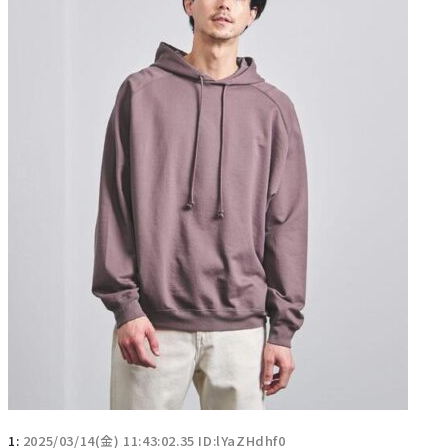
1:
2025/03/14(金) 11:43:02.35 ID:lYaZHdhf0