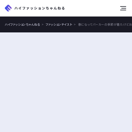
tog
nav
ハイファッションちゃんねる
ファッションテイスト
春になってパーカーの季節が着たけどお