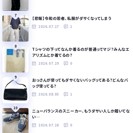
7
【悲報】令和の若者、私服がダサくなってしまう
2026.07.27
1
8
Tシャツの下ってなんか着るのが普通ってマジ？みんなエ
アリズムとか着てるの？
2026.07.29
0
9
おっさんが使ってもダサくないバッグってある？どんなバ
ッグ使ってる？
2026.08.05
1
10
ニューバランスのスニーカー、もうダサい人しか履いてな
い…
2026.07.28
0