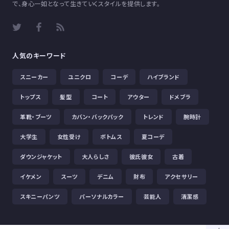
で、身心一如となって生きていくスタイルを提供します。
人気のキーワード
スニーカー
ユニクロ
コーデ
ハイブランド
トップス
髪型
コート
アウター
ドメブラ
革靴・ブーツ
カバン・バックパック
トレンド
腕時計
大学生
女性受け
ボトムス
夏コーデ
ダウンジャケット
大人らしさ
彼氏彼女
古着
イケメン
スーツ
デニム
財布
アクセサリー
スキニーパンツ
パーソナルカラー
芸能人
清潔感