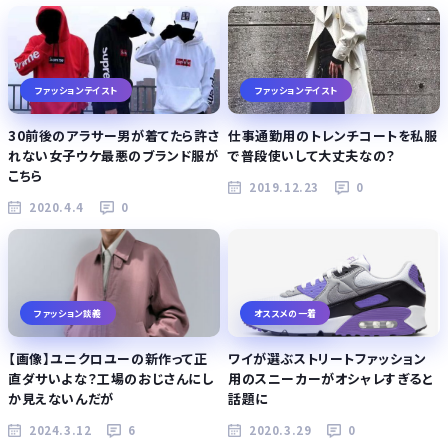
ファッションテイスト
ファッションテイスト
30前後のアラサー男が着てたら許さ
仕事通勤用のトレンチコートを私服
れない女子ウケ最悪のブランド服が
で普段使いして大丈夫なの？
こちら
2019.12.23
0
2020.4.4
0
ファッション談義
オススメの一着
【画像】ユニクロユーの新作って正
ワイが選ぶストリートファッション
直ダサいよな？工場のおじさんにし
用のスニーカーがオシャレすぎると
か見えないんだが
話題に
2024.3.12
6
2020.3.29
0