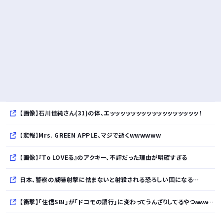
【画像】石川佳純さん(31)の体、エッッッッッッッッッッッッッッッッッ！
【悲報】Mrs. GREEN APPLE、マジで逝くwwwwww
【画像】『To LOVEる』のアクキー、不評だった理由が明確すぎる
日本、警察の威嚇射撃に怯まないと射殺される恐ろしい国になる…
【衝撃】「住信SBI」が「ドコモの銀行」に変わってうんざりしてるやつｗｗｗｗｗ