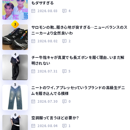
もダサすぎる
2026.08.03
4
3
サロモンの靴、履き心地が良すぎる…ニューバランスのス
ニーカーより全然良いわ
2026.08.02
2
4
チー牛陰キャが真夏でも長ズボンを履く理由、いまだ解
明されない
2026.07.31
5
5
ニートのワイ、アプレッセっていうブランドの高級生デニ
ムを履き込んでる模様
2026.07.30
0
6
空調服って言うほど必要か？
2026.08.04
1