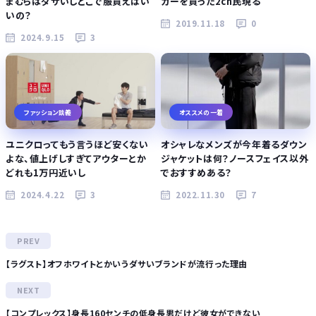
まむらはダサいしどこで服買えばい
カーを買った2ch民現る
いの？
2019.11.18
0
2024.9.15
3
ファッション談義
オススメの一着
ユニクロってもう言うほど安くない
オシャレなメンズが今年着るダウン
よな、値上げしすぎてアウターとか
ジャケットは何？ノースフェイス以外
どれも1万円近いし
でおすすめある？
2024.4.22
3
2022.11.30
7
【ラグスト】オフホワイトとかいうダサいブランドが流行った理由
【コンプレックス】身長160センチの低身長男だけど彼女ができない