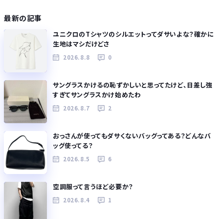
最新の記事
ユニクロのTシャツのシルエットってダサいよな？確かに
生地はマシだけどさ
2026.8.8
0
サングラスかけるの恥ずかしいと思ってたけど、日差し強
すぎてサングラスかけ始めたわ
2026.8.7
2
おっさんが使ってもダサくないバッグってある？どんなバ
ッグ使ってる？
2026.8.5
6
空調服って言うほど必要か？
2026.8.4
1