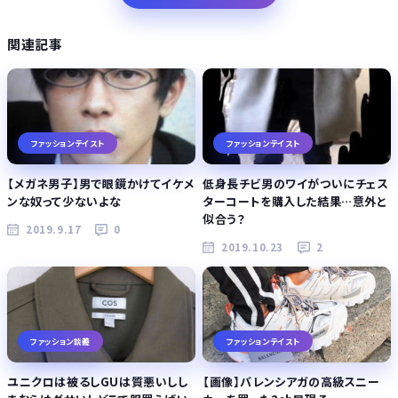
関連記事
ファッションテイスト
ファッションテイスト
【メガネ男子】男で眼鏡かけてイケメ
低身長チビ男のワイがついにチェス
ンな奴って少ないよな
ターコートを購入した結果…意外と
似合う？
2019.9.17
0
2019.10.23
2
ファッション談義
ファッションテイスト
ユニクロは被るしGUは質悪いしし
【画像】バレンシアガの高級スニー