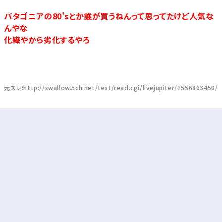
パタゴニアの80'sとか誰が買うねんって思ってたけど人気な
んやな
化繊やから劣化するやろ
元スレ:http://swallow.5ch.net/test/read.cgi/livejupiter/1556863450/