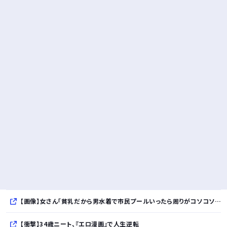
【画像】女さん「貧乳だから男水着で市民プールいったら周りがコソコソしだしてやばいwwwwwwww」5万いいね
【衝撃】34歳ニート、『エロ漫画』で人生逆転