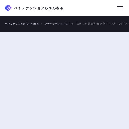
tog
nav
ハイファッションちゃんねる
ファッションテイスト
陽キャが着がちなアウトドアブランド「ノー