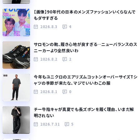
【画像】90年代の日本のメンズファッションいくらなんで
もダサすぎる
2026.8.3
4
サロモンの靴、履き心地が良すぎる…ニューバランスのス
ニーカーより全然良いわ
2026.8.2
2
今年もユニクロのエアリズムコットンオーバーサイズTシ
ャツの季節が来たな、マジでいいわこの服
2026.8.1
0
チー牛陰キャが真夏でも長ズボンを履く理由、いまだ解
明されない
2026.7.31
5