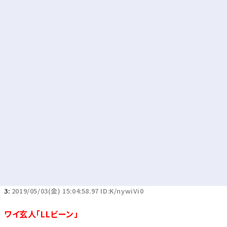
Powered by livedoor 相互RSS
3:
2019/05/03(金) 15:04:58.97 ID:K/nywiVi0
ワイ玄人「LLビーン」