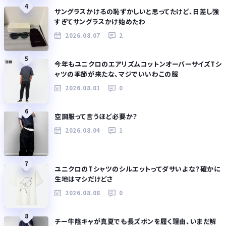
4
サングラスかけるの恥ずかしいと思ってたけど、日差し強
すぎてサングラスかけ始めたわ
2026.08.07
2
5
今年もユニクロのエアリズムコットンオーバーサイズTシ
ャツの季節が来たな、マジでいいわこの服
2026.08.01
0
6
空調服って言うほど必要か？
2026.08.04
1
7
ユニクロのTシャツのシルエットってダサいよな？確かに
生地はマシだけどさ
2026.08.08
0
8
チー牛陰キャが真夏でも長ズボンを履く理由、いまだ解