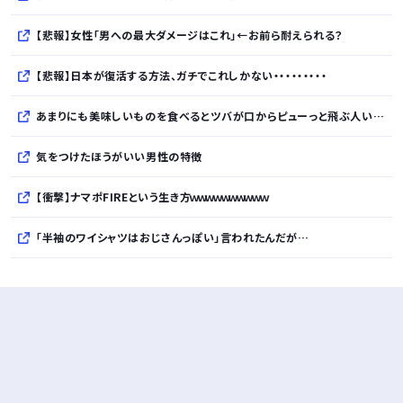
【悲報】女性「男への最大ダメージはこれ」←お前ら耐えられる？
【悲報】日本が復活する方法、ガチでこれしかない・・・・・・・・・
あまりにも美味しいものを食べるとツバが口からピューっと飛ぶ人いるでしょ
気をつけたほうがいい男性の特徴
【衝撃】ナマポFIREという生き方ｗｗｗｗｗｗｗｗｗｗ
「半袖のワイシャツはおじさんっぽい」言われたんだが…
10万とかする靴履いてる若者wwwwwwwwwww..
【悲報】柄付きのワイシャツにこういう靴を履いてるサラリーマンはダサい扱いされるらしい…。お前らも気をつけろ
若者の腕時計離れが深刻 時間を見るだけならもはや腕時計がいらない