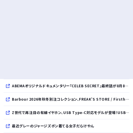
ABEMAオリジナルドキュメンタリー『CELEB SECRET』最終話が8月8日放送、MC指原莉乃、満島真之介らがコメント
Barbour 2026年秋冬別注コレクション、FREAK’S STORE / Firsthand / Freadaから登場
Z世代で再注目の有線イヤホン、USB Type-C対応モデルが登場！USB-A変換アダプター付属で幅広いデバイスに対応
最近グレーのジャージズボン着てる女子だらけやん