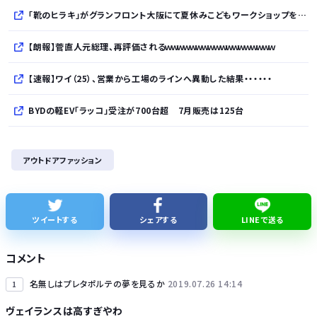
「靴のヒラキ」がグランフロント大阪にて夏休みこどもワークショップを開催！親子で楽しむ靴デコレーション体験や足の計測会
【朗報】菅直人元総理、再評価されるｗｗｗｗｗｗｗｗｗｗｗｗｗｗｗｗｗｗ
【速報】ワイ（25）、営業から工場のラインへ異動した結果・・・・・・
BYDの軽EV「ラッコ」受注が700台超 7月販売は125台
久しく、ルートインや東横インのような高級ホテルに止まってない。快活で激安パンと納豆を食べてしまう
アウトドアファッション
【話題】テレ東・田中瞳アナ、ロケ中の“無断撮影”に苦言「カメラを向けられることに恐怖を感じます」
【細胞】「小胞体」名前を変えるべき？ イメージと異なる姿、「理解に支障」
ツイートする
シェアする
LINEで送る
【悲報】ショートスリーパー堀大輔さん、「寝た方がいい」などと誹謗中傷され配信中に泣き出してしまう
コメント
名無しはプレタポルテの夢を見るか
2019.07.26 14:14
1
ヴェイランスは高すぎやわ