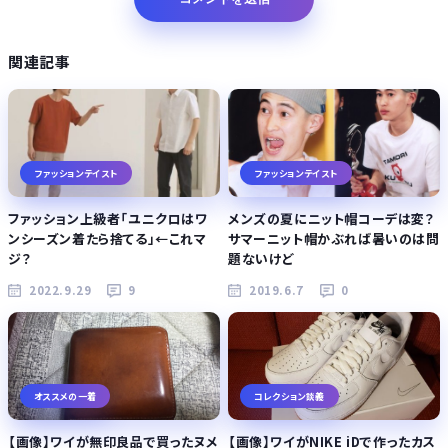
関連記事
ファッションテイスト
ファッションテイスト
ファッション上級者「ユニクロはワ
メンズの夏にニット帽コーデは変？
ンシーズン着たら捨てる」←これマ
サマーニット帽かぶれば暑いのは問
ジ？
題ないけど
2022.9.29
9
2019.6.7
0
オススメの一着
コレクション談義
【画像】ワイが無印良品で買ったヌメ
【画像】ワイがNIKE iDで作ったカス