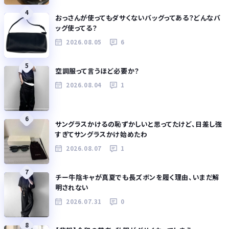
4
おっさんが使ってもダサくないバッグってある？どんなバ
ッグ使ってる？
2026.08.05
6
5
空調服って言うほど必要か？
2026.08.04
1
6
サングラスかけるの恥ずかしいと思ってたけど、日差し強
すぎてサングラスかけ始めたわ
2026.08.07
1
7
チー牛陰キャが真夏でも長ズボンを履く理由、いまだ解
明されない
2026.07.31
0
8