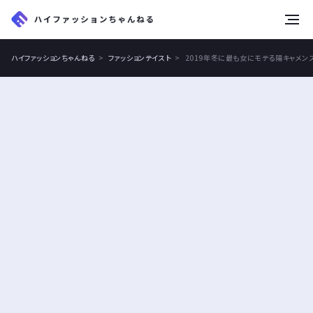
tog
nav
ハイファッションちゃんねる
ファッションテイスト
2019年冬に最も女にモテる陽キャメン