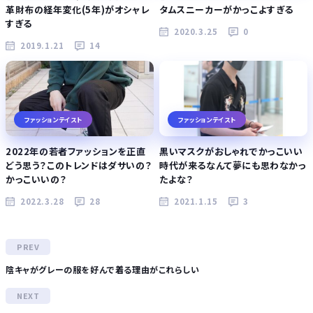
革財布の経年変化(5年)がオシャレ
タムスニーカーがかっこよすぎる
すぎる
2020.3.25
0
2019.1.21
14
ファッションテイスト
ファッションテイスト
2022年の若者ファッションを正直
黒いマスクがおしゃれでかっこいい
どう思う？このトレンドはダサいの？
時代が来るなんて夢にも思わなかっ
かっこいいの？
たよな？
2022.3.28
28
2021.1.15
3
陰キャがグレーの服を好んで着る理由がこれらしい