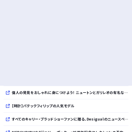
偉人の発見をおしゃれに身につけよう！ ニュートンとガリレオの有名な発見をモチーフにした、クールタッチTシャツ＆トートバッグが発売されました【QurioStore】
【時計】パテックフィリップの人気モデル
すべてのキャリー・ブラッドショーファンに贈る、Desigualのニュースペーパープリントコレクション