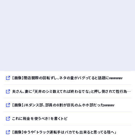
【画像】閉店間際の回転ずし、ネタの量がバグってると話題にｗｗｗｗｗ
夫さん、妻に「天井のシミ数えてれば終わるでな」と押し倒されて性行為 → 凄いことになるｗｗｗｗｗ
【画像】JKダンス部、部員の８割が巨乳のムホホ部だったｗｗｗｗ
これに税金を使うべき！を書くトピ
【画像】ゆうや「トラック運転手はバカでも出来ると思ってる陰へ」