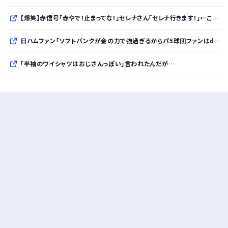
【爆笑】赤信号「赤やで！止まってな！」セレナさん「セレナ行きます！」←これｗｗｗｗｗｗｗｗｗｗ
日ハムファン「ソフトバンクが金の力で強過ぎるからパ5球団ファンはdocomoかauにして資金源を断て！」
「半袖のワイシャツはおじさんっぽい」言われたんだが…
10万とかする靴履いてる若者wwwwwwwwwww..
【悲報】柄付きのワイシャツにこういう靴を履いてるサラリーマンはダサい扱いされるらしい…。お前らも気をつけろ
若者の腕時計離れが深刻 時間を見るだけならもはや腕時計がいらない
Powered by livedoor 相互RSS