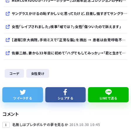
MERCURYDUOが『ハリー・ポッター』25周年記念コレクションの予約を開始
サングラスかけるの恥ずかしいと思ってたけど、日差し強すぎてサングラスかけ始めたわ
女性「レイプされました」検事「嘘では？」女性「傷ついたので訴えます」
【速報】京大病院、手術ミスで『正常な脳』を摘出 → 患者は自発呼吸不可能な植物状態に
佐藤二朗、妻から33年目に初めて「ハグでもしてみっか」→「君と生きてきて、本当に良かったです」と感激
「あずみ」とかいう漫画読んだんやけど、何で山で修行しただけの子供達があんなに強いんや
コーデ
女性受け
【知ってた】中国製ルーター20機種にバックドア 外部から完全制御
【悲報】日本人、バカかもしれない。食品消費税減税（8%→1%）に93.2%が賛成してしまう
ツイートする
シェアする
LINEで送る
【日本横断】大型の台風15号(チャンホン)…お盆休みの天気に影響するおそれ
コメント
名無しはプレタポルテの夢を見るか
2019.10.30 10:45
1