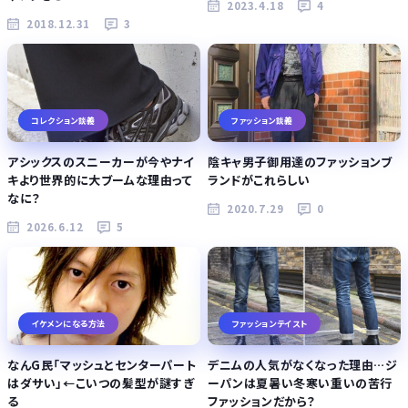
2023.4.18
4
2018.12.31
3
コレクション談義
ファッション談義
アシックスのスニーカーが今やナイ
陰キャ男子御用達のファッションブ
キより世界的に大ブームな理由って
ランドがこれらしい
なに？
2020.7.29
0
2026.6.12
5
イケメンになる方法
ファッションテイスト
なんG民「マッシュとセンターパート
デニムの人気がなくなった理由…ジ
はダサい」←こいつの髪型が謎すぎ
ーパンは夏暑い冬寒い重いの苦行
る
ファッションだから？