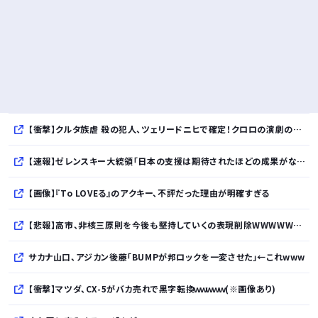
【衝撃】クルタ族虐 殺の犯人、ツェリードニヒで確定！クロロの演劇のせいで2人も無駄死ににwwww
【速報】ゼレンスキー大統領「日本の支援は期待されたほどの成果がない」WWWWWWWWWWW
【画像】『To LOVEる』のアクキー、不評だった理由が明確すぎる
【悲報】高市、非核三原則を今後も堅持していくの表現削除WWWWWWWWWWWWWWWWWWWWWWWWWWWWWWWWWWWWWWWWWW
サカナ山口、アジカン後藤「BUMPが邦ロックを一変させた」←これwww
【衝撃】マツダ、CX-5がバカ売れで黒字転換ｗｗｗｗｗ(※画像あり)