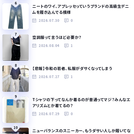
6
ニートのワイ、アプレッセっていうブランドの高級生デニ
ムを履き込んでる模様
2026.07.30
0
7
空調服って言うほど必要か？
2026.08.04
1
8
【悲報】令和の若者、私服がダサくなってしまう
2026.07.27
1
9
Tシャツの下ってなんか着るのが普通ってマジ？みんなエ
アリズムとか着てるの？
2026.07.29
0
10
ニューバランスのスニーカー、もうダサい人しか履いてな