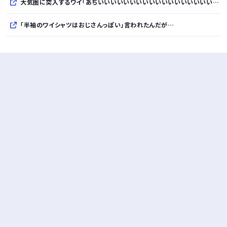
大気圏に突入するワイ「あぢいいいいいいいいいいいいいいいいいい！！！！」
「半袖のワイシャツはおじさんっぽい」言われたんだが…
10万とかする靴履いてる若者wwwwwwwwwww..
【悲報】柄付きのワイシャツにこういう靴を履いてるサラリーマンはダサい扱いされるらしい…。お前らも気をつけろ
若者の腕時計離れが深刻 時間を見るだけならもはや腕時計がいらない
Powered by livedoor 相互RSS