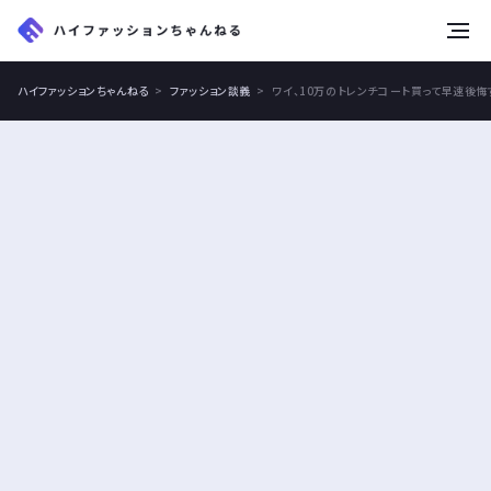
tog
nav
ハイファッションちゃんねる
ファッション談義
ワイ、10万のトレンチコート買って早速後悔