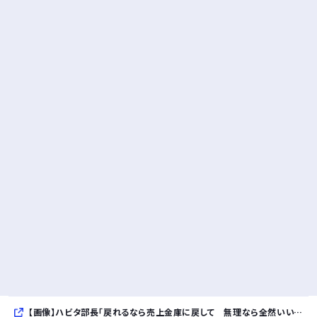
【画像】ハビタ部長「戻れるなら売上金庫に戻して 無理なら全然いいです イオンが戻って良いって言わなきゃ入ったらダメです」