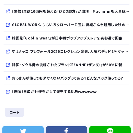
【驚愕】年商10億円を超える『ひとり親方』が激増 Mac miniを大量購入しAIを従業員に
GLOBAL WORK、ももいろクローバーZ 玉井詩織さんを起用した秋のLOOK BOOKを先行公開
韓国発「Goblin Wear」が日本初ポップアップストアを表参道で開催
マリメッコ プレフォール2026コレクション発表、人気パデッドジャケットの日本限定カラーも登場
韓国・ソウル発の洗練されたブランド『ZANNE（ザンヌ）』が60%に新規入店、モダン×エフォートレスなコレクションを展開
おっさんが使ってもダサくないバッグってある？どんなバッグ使ってる？
【画像】日産が社運をかけて発売するSUVｗｗｗｗｗｗｗ
株式投資、若年男性の自信喪失の原因に… ６割超が「人生の敗者」自認か
コート
レクサスの軽トラとかどうよ
1人でタイ旅行って危ないの？