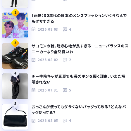
2
【画像】90年代の日本のメンズファッションいくらなんで
もダサすぎる
2026.08.03
4
3
サロモンの靴、履き心地が良すぎる…ニューバランスのス
ニーカーより全然良いわ
2026.08.02
2
4
チー牛陰キャが真夏でも長ズボンを履く理由、いまだ解
明されない
2026.07.31
5
5
おっさんが使ってもダサくないバッグってある？どんなバ
ッグ使ってる？
2026.08.05
4