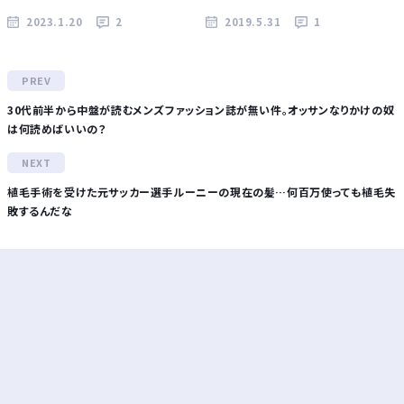
2023.1.20
2
2019.5.31
1
30代前半から中盤が読むメンズファッション誌が無い件。オッサンなりかけの奴
は何読めばいいの？
植毛手術を受けた元サッカー選手ルーニーの現在の髪…何百万使っても植毛失
敗するんだな