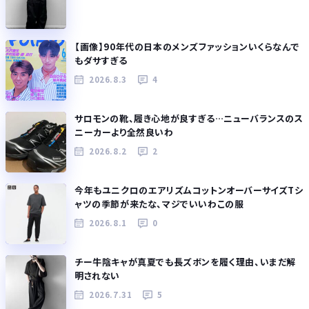
【画像】90年代の日本のメンズファッションいくらなんで
もダサすぎる
2026.8.3
4
サロモンの靴、履き心地が良すぎる…ニューバランスのス
ニーカーより全然良いわ
2026.8.2
2
今年もユニクロのエアリズムコットンオーバーサイズTシ
ャツの季節が来たな、マジでいいわこの服
2026.8.1
0
チー牛陰キャが真夏でも長ズボンを履く理由、いまだ解
明されない
2026.7.31
5