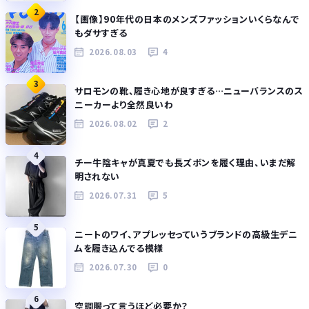
2
【画像】90年代の日本のメンズファッションいくらなんで
もダサすぎる
2026.08.03
4
3
サロモンの靴、履き心地が良すぎる…ニューバランスのス
ニーカーより全然良いわ
2026.08.02
2
4
チー牛陰キャが真夏でも長ズボンを履く理由、いまだ解
明されない
2026.07.31
5
5
ニートのワイ、アプレッセっていうブランドの高級生デニ
ムを履き込んでる模様
2026.07.30
0
6
空調服って言うほど必要か？