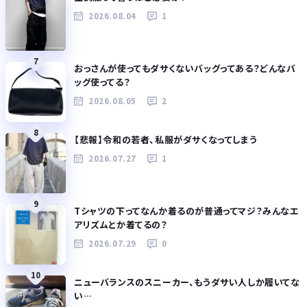
2026.08.04
1
7
おっさんが使ってもダサくないバッグってある？どんなバ
ッグ使ってる？
2026.08.05
2
8
【悲報】令和の若者、私服がダサくなってしまう
2026.07.27
1
9
Tシャツの下ってなんか着るのが普通ってマジ？みんなエ
アリズムとか着てるの？
2026.07.29
0
10
ニューバランスのスニーカー、もうダサい人しか履いてな
い…