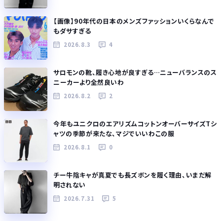
【画像】90年代の日本のメンズファッションいくらなんで
もダサすぎる
2026.8.3
4
サロモンの靴、履き心地が良すぎる…ニューバランスのス
ニーカーより全然良いわ
2026.8.2
2
今年もユニクロのエアリズムコットンオーバーサイズTシ
ャツの季節が来たな、マジでいいわこの服
2026.8.1
0
チー牛陰キャが真夏でも長ズボンを履く理由、いまだ解
明されない
2026.7.31
5