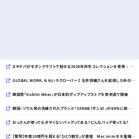
ヌキテパがモダンクラフトで魅せる2026年秋冬コレクションを発表 – インド・アムリトサルで織り上げたウールなど手仕事の美しさを現代的に昇華
GLOBAL WORK、ももいろクローバーZ 玉井詩織さんを起用した秋のLOOK BOOKを先行公開
韓国発「Goblin Wear」が日本初ポップアップストアを表参道で開催
韓国・ソウル発の洗練されたブランド『ZANNE（ザンヌ）』が60%に新規入店、モダン×エフォートレスなコレクションを展開
おっさんが使ってもダサくないバッグってある？どんなバッグ使ってる？
【驚愕】年商10億円を超える『ひとり親方』が激増 Mac miniを大量購入しAIを従業員に