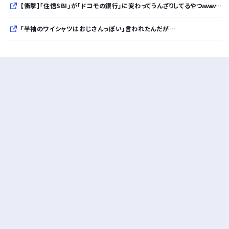
【衝撃】「住信SBI」が「ドコモの銀行」に変わってうんざりしてるやつｗｗｗｗｗ
「半袖のワイシャツはおじさんっぽい」言われたんだが…
10万とかする靴履いてる若者wwwwwwwwwww..
【悲報】柄付きのワイシャツにこういう靴を履いてるサラリーマンはダサい扱いされるらしい…。お前らも気をつけろ
若者の腕時計離れが深刻 時間を見るだけならもはや腕時計がいらない
Powered by livedoor 相互RSS