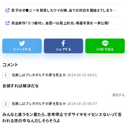
息子のオ●ニーを発見したワイの嫁、全ての対応を間違えてしまう…
完全新作『八つ墓村』、金田一は尾上松也、場面写真を一挙公開！
清水アキラの息子・清水良太郎さん死去で、落語家・柳家小はだが「いじめ」「暴行」被害告発
【倉庫型陳列】熊本地震でコストコの商品落下「重く受け止めております」地震大国で「高積み陳列」が心配...IKEAにも聞いた
ツイートする
シェアする
LINEで送る
全国知事会「外国人は日本人と同じ生活者で、地域の担い手。多文化共生の実現に国が責任を持って取り組むよう強く要請する」
コメント
【朗報】ゲーミングPCの主流はVRAM 8GBから16GBに
名無しはプレタポルテの夢を見るか
2024.10.15 08:01
1
女装すれば解決だな
返信する
名無しはプレタポルテの夢を見るか
2024.10.15 08:37
2
Powered by livedoor 相互RSS
みんなと違うモン着たら、思考停止でダサイキモイセンスないって言
われる世の中なんだしそらそうよ