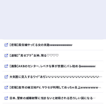
【悲報】風俗嬢やってる女の末路ｗｗｗｗｗｗｗｗｗｗｗ
【速報】"見せブラ"女神、現る♡♡♡♡
【画像】AKBのセンター、レベチな事が世間にバレ始めるｗｗｗｗｗｗｗ
大気圏に突入するワイ「あぢいいいいいいいいいいいいいいいいいい！！！！」
【悲報】高市の被災地PV、ヤラセが判明してめっちゃ炎上wwwwwwwwwwwwwwwwwwwwwwwwwww
日本、警察の威嚇射撃に怯まないと射殺される恐ろしい国になる…