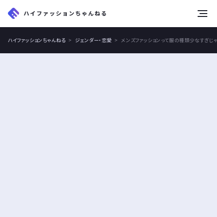
tog
nav
ハイファッションちゃんねる
ジェンダー・恋愛
メンズファッションって服の種類少なすぎじ