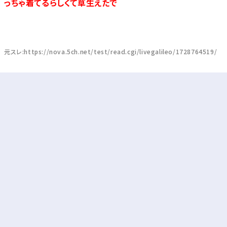
っちゃ着てるらしくて草生えたで
元スレ:https://nova.5ch.net/test/read.cgi/livegalileo/1728764519/