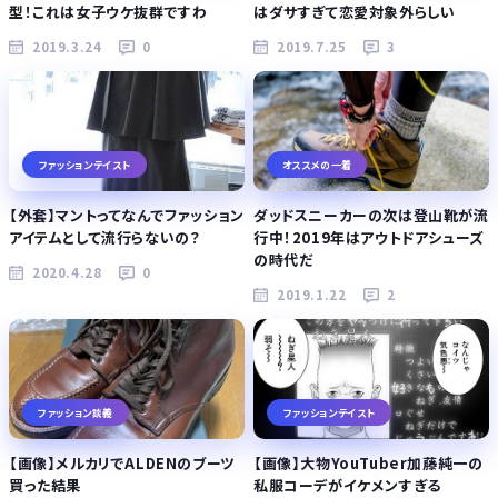
型！これは女子ウケ抜群ですわ
はダサすぎて恋愛対象外らしい
2019.3.24
0
2019.7.25
3
ファッションテイスト
オススメの一着
【外套】マントってなんでファッション
ダッドスニーカーの次は登山靴が流
アイテムとして流行らないの？
行中！2019年はアウトドアシューズ
の時代だ
2020.4.28
0
2019.1.22
2
ファッション談義
ファッションテイスト
【画像】メルカリでALDENのブーツ
【画像】大物YouTuber加藤純一の
買った結果
私服コーデがイケメンすぎる