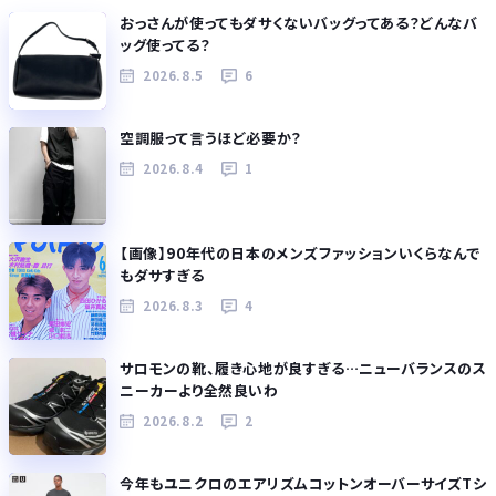
おっさんが使ってもダサくないバッグってある？どんなバ
ッグ使ってる？
2026.8.5
6
空調服って言うほど必要か？
2026.8.4
1
【画像】90年代の日本のメンズファッションいくらなんで
もダサすぎる
2026.8.3
4
サロモンの靴、履き心地が良すぎる…ニューバランスのス
ニーカーより全然良いわ
2026.8.2
2
今年もユニクロのエアリズムコットンオーバーサイズTシ