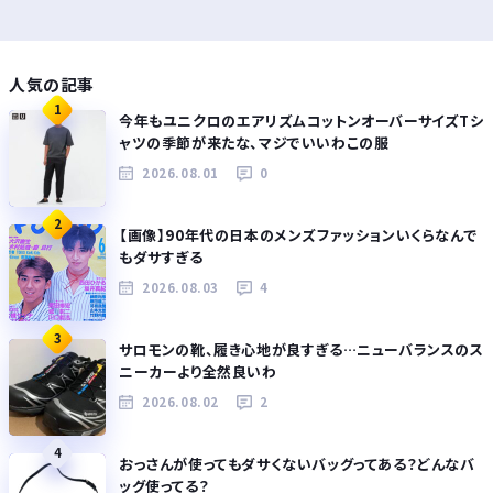
人気の記事
1
今年もユニクロのエアリズムコットンオーバーサイズTシ
ャツの季節が来たな、マジでいいわこの服
2026.08.01
0
2
【画像】90年代の日本のメンズファッションいくらなんで
もダサすぎる
2026.08.03
4
3
サロモンの靴、履き心地が良すぎる…ニューバランスのス
ニーカーより全然良いわ
2026.08.02
2
4
おっさんが使ってもダサくないバッグってある？どんなバ
ッグ使ってる？