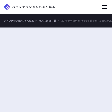
tog
nav
ハイファッションちゃんねる
オススメの一着
20代後半の男が持ってて恥ずかしくないオ