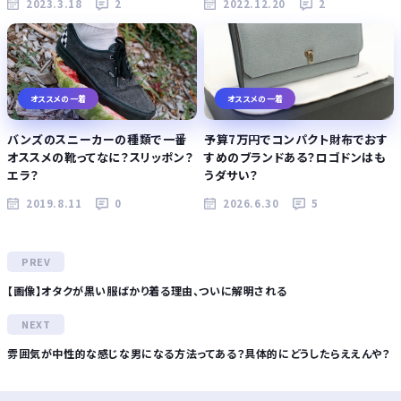
2023.3.18
2
2022.12.20
2
オススメの一着
オススメの一着
バンズのスニーカーの種類で一番
予算7万円でコンパクト財布でおす
オススメの靴ってなに？スリッポン？
すめのブランドある？ロゴドンはも
エラ？
うダサい？
2019.8.11
0
2026.6.30
5
【画像】オタクが黒い服ばかり着る理由、ついに解明される
雰囲気が中性的な感じな男になる方法ってある？具体的にどうしたらええんや？