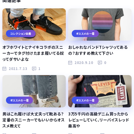
関連記事
コレクション談義
オススメの一着
オフホワイトとナイキコラボのスニ
おしゃれなバンドTシャツってある
ーカーでタグ付けたまま履いてる奴
の？おすすめ教えて下さい
ってダサいよな
2020.9.10
0
2021.7.13
1
オススメの一着
オススメの一着
男はこれ履けば大丈夫って靴ある？
3万5千円の高級デニム買ったから
定番のスニーカーでもいいからオス
レビューしていく、リーバイスレッド
スメ教えて
最高や