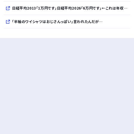
日経平均2013「1万円です」日経平均2026「6万円です」←これは年収爆上がりしたんやろなぁ…
「半袖のワイシャツはおじさんっぽい」言われたんだが…
10万とかする靴履いてる若者wwwwwwwwwww..
【悲報】柄付きのワイシャツにこういう靴を履いてるサラリーマンはダサい扱いされるらしい…。お前らも気をつけろ
若者の腕時計離れが深刻 時間を見るだけならもはや腕時計がいらない
Powered by livedoor 相互RSS