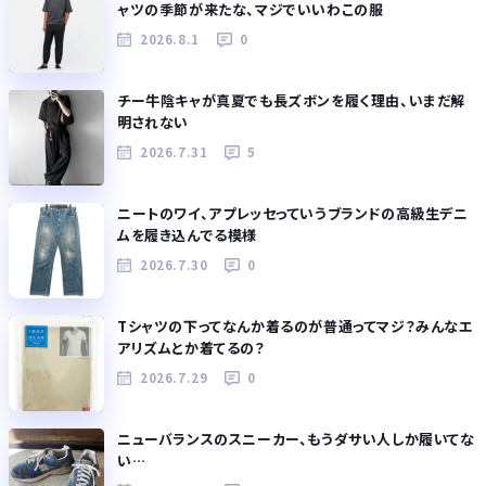
ャツの季節が来たな、マジでいいわこの服
2026.8.1
0
チー牛陰キャが真夏でも長ズボンを履く理由、いまだ解
明されない
2026.7.31
5
ニートのワイ、アプレッセっていうブランドの高級生デニ
ムを履き込んでる模様
2026.7.30
0
Tシャツの下ってなんか着るのが普通ってマジ？みんなエ
アリズムとか着てるの？
2026.7.29
0
ニューバランスのスニーカー、もうダサい人しか履いてな
い…