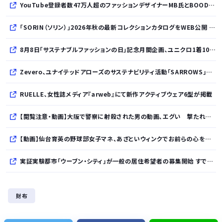
YouTube登録者数47万人超のファッションデザイナーMB氏とBOODYがコラボレーション。極上の着心地を追求した別注Tシャツが8月12日発売開始
「SORIN（ソリン）」2026年秋の最新コレクションカタログをWEB公開 「Paradox in Neutral」をテーマに秩序と反逆が共存する世界観を表現
8月8日「サステナブルファッションの日」記念月間企画、ユニクロ1着100円買取保証とXプレゼントキャンペーンを実施
Zevero、ユナイテッドアローズのサステナビリティ活動「SARROWS」を支援。Scope 3排出量算定の効率化・精緻化を開始
RUELLE、女性誌メディア『arweb』にて新作アクティブウェア6型が掲載
【閲覧注意・動画】大阪で警察に射殺された男の動画、エグい 撃たれてから叫びながら苦しみもがいて死ぬ
【動画】仙台育英の野球部女子マネ、あざといウィンクでお前らの心を鷲掴みｗｗｗｗｗ
実証実験都市「ウーブン・シティ」が一般の居住希望者の募集開始 すでにトヨタ関係者が居住
全国を旅行で周るのが趣味の奴でも最後まで残ってそうな都道府県
財布
【NHK激震】職員への性被害を公表…番組出演者Xは事実上の「出禁」か 正体巡り憶測広がる