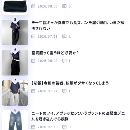
2026.08.05
6
5
チー牛陰キャが真夏でも長ズボンを履く理由、いまだ解
明されない
2026.07.31
2
6
空調服って言うほど必要か？
2026.08.04
1
7
【悲報】令和の若者、私服がダサくなってしまう
2026.07.27
1
8
ニートのワイ、アプレッセっていうブランドの高級生デニ
ムを履き込んでる模様
2026.07.30
0