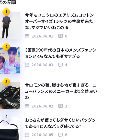
気の記事
1
今年もユニクロのエアリズムコットン
オーバーサイズTシャツの季節が来た
な、マジでいいわこの服
2026.08.01
0
2
【画像】90年代の日本のメンズファッシ
ョンいくらなんでもダサすぎる
2026.08.03
4
3
サロモンの靴、履き心地が良すぎる…ニ
ューバランスのスニーカーより全然良い
わ
2026.08.02
2
4
おっさんが使ってもダサくないバッグっ
てある？どんなバッグ使ってる？
2026.08.05
6