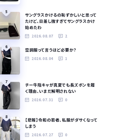
5
サングラスかけるの恥ずかしいと思って
たけど、日差し強すぎてサングラスかけ
始めたわ
2026.08.07
2
6
空調服って言うほど必要か？
2026.08.04
1
7
チー牛陰キャが真夏でも長ズボンを履
く理由、いまだ解明されない
2026.07.31
0
8
【悲報】令和の若者、私服がダサくなって
しまう
2026.07.27
0