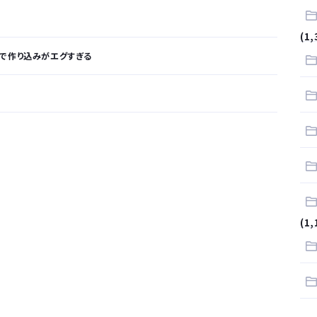
(1,
ガチで作り込みがエグすぎる
が…
.
サラリーマンはダサい扱いされるらしい…。お前らも気をつけろ
(1,
はや腕時計がいらない