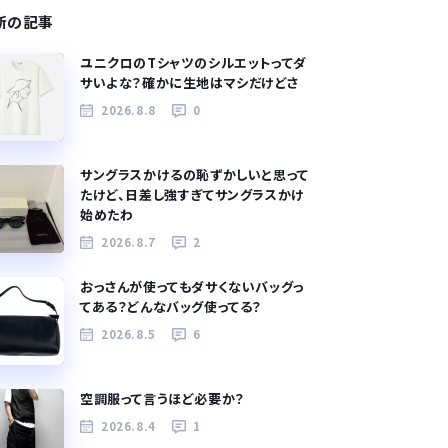
新の記事
ユニクロのTシャツのシルエットってダ
サいよな？確かに生地はマシだけどさ
2026.8.8
0
サングラスかけるの恥ずかしいと思って
たけど、日差し強すぎてサングラスかけ
始めたわ
2026.8.7
2
おっさんが使ってもダサくないバッグっ
てある？どんなバッグ使ってる？
2026.8.5
6
空調服って言うほど必要か？
2026.8.4
1