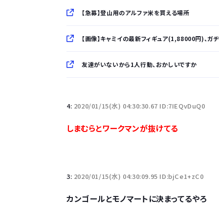
【急募】登山用のアルファ米を買える場所
【画像】キャミイの最新フィギュア(1,88000円)、
友達がいないから1人行動、おかしいですか
「半袖のワイシャツはおじさんっぽい」言われたんだ
4:
2020/01/15(水) 04:30:30.67 ID:7IEQvDuQ0
10万とかする靴履いてる若者wwwwwwwwwww.
しまむらとワークマンが抜けてる
【悲報】柄付きのワイシャツにこういう靴を履いてる
若者の腕時計離れが深刻 時間を見るだけならも
3:
2020/01/15(水) 04:30:09.95 ID:bjCe1+zC0
カンゴールとモノマートに決まってるやろ