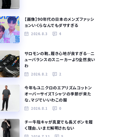
【画像】90年代の日本のメンズファッシ
ョンいくらなんでもダサすぎる
2026.8.3
4
サロモンの靴、履き心地が良すぎる…ニ
ューバランスのスニーカーより全然良い
わ
2026.8.2
2
今年もユニクロのエアリズムコットン
オーバーサイズTシャツの季節が来た
な、マジでいいわこの服
2026.8.1
0
チー牛陰キャが真夏でも長ズボンを履
く理由、いまだ解明されない
2026.7.31
5