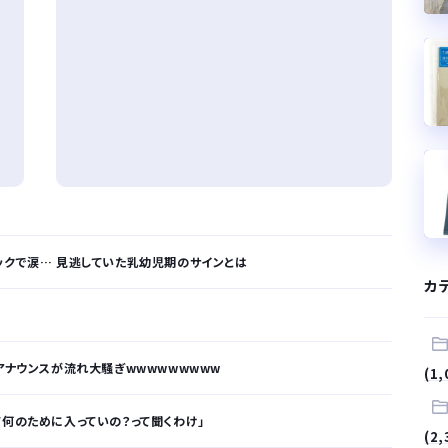
ックで涙… 見逃していた乳幼児期のサインとは
カ
アナウンスが流れ大騒ぎwwwwwwwww
(1,
て何のために入っていの？って聞くわけ」
(2,