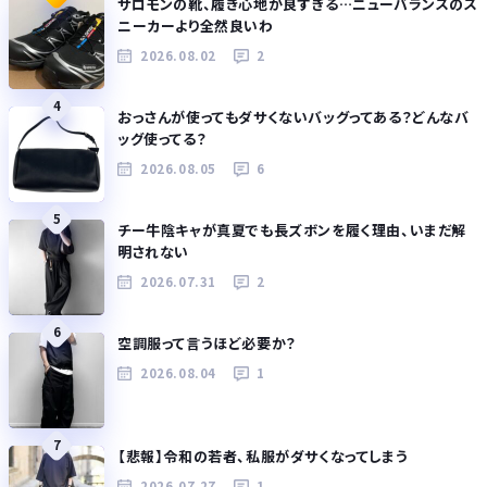
サロモンの靴、履き心地が良すぎる…ニューバランスのス
ニーカーより全然良いわ
2026.08.02
2
4
おっさんが使ってもダサくないバッグってある？どんなバ
ッグ使ってる？
2026.08.05
6
5
チー牛陰キャが真夏でも長ズボンを履く理由、いまだ解
明されない
2026.07.31
2
6
空調服って言うほど必要か？
2026.08.04
1
7
【悲報】令和の若者、私服がダサくなってしまう
2026.07.27
1