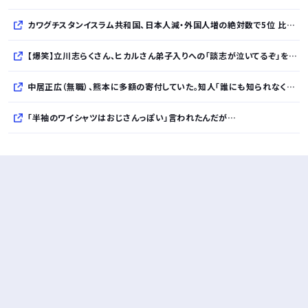
カワグチスタンイスラム共和国、日本人減・外国人増の絶対数で5位 比率で言えばダントツ
【爆笑】立川志らくさん、ヒカルさん弟子入りへの「談志が泣いてるぞ」を“一言”でピシャリｗｗｗｗｗｗｗｗｗｗ
中居正広（無職）、熊本に多額の寄付していた。知人「誰にも知られなくてもいい、と公表してない」
「半袖のワイシャツはおじさんっぽい」言われたんだが…
10万とかする靴履いてる若者wwwwwwwwwww..
【悲報】柄付きのワイシャツにこういう靴を履いてるサラリーマンはダサい扱いされるらしい…。お前らも気をつけろ
若者の腕時計離れが深刻 時間を見るだけならもはや腕時計がいらない
Powered by livedoor 相互RSS