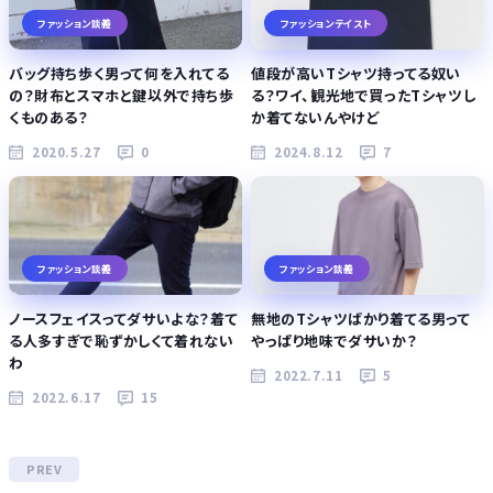
ファッション談義
ファッションテイスト
バッグ持ち歩く男って何を入れてる
値段が高いTシャツ持ってる奴い
の？財布とスマホと鍵以外で持ち歩
る？ワイ、観光地で買ったTシャツし
くものある？
か着てないんやけど
2020.5.27
0
2024.8.12
7
ファッション談義
ファッション談義
ノースフェイスってダサいよな？着て
無地のTシャツばかり着てる男って
る人多すぎで恥ずかしくて着れない
やっぱり地味でダサいか？
わ
2022.7.11
5
2022.6.17
15