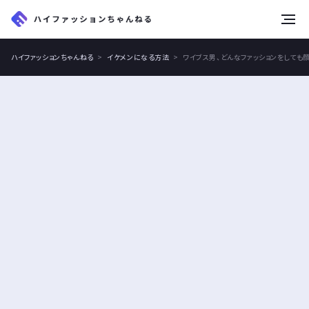
tog
nav
ハイファッションちゃんねる
イケメンになる方法
ワイブス男、どんなファッションをしても