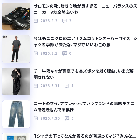
サロモンの靴、履き心地が良すぎる…ニューバランスのス
ニーカーより全然良いわ
2026.8.2
2
今年もユニクロのエアリズムコットンオーバーサイズTシ
ャツの季節が来たな、マジでいいわこの服
2026.8.1
0
チー牛陰キャが真夏でも長ズボンを履く理由、いまだ解
明されない
2026.7.31
5
ニートのワイ、アプレッセっていうブランドの高級生デニ
ムを履き込んでる模様
2026.7.30
0
Tシャツの下ってなんか着るのが普通ってマジ？みんなエ