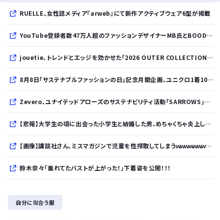
RUELLE、女性誌メディア『arweb』にて新作アクティブウェア6型が掲載
YouTube登録者数47万人超のファッションデザイナーMB氏とBOODYがコラボレーション。極上の着心地を追求した別注Tシャツが8月12日発売開始
jouetie、トレンドとエッジを効かせた「2026 OUTER COLLECTION」を公開
8月8日「サステナブルファッションの日」記念月間企画、ユニクロ1着100円買取保証とXプレゼントキャンペーンを実施
Zevero、ユナイテッドアローズのサステナビリティ活動「SARROWS」を支援。Scope 3排出量算定の効率化・精緻化を開始
【悲報】大学生の頃に出会った小学生と結婚した男、めちゃくちゃ炎上してしまうwwwwwwwww
【画像】講談社さん、ミスマガジンで児童を性搾取してしまうｗｗｗｗｗｗｗｗｗ
鈴木奈々「垂れてたバストが上がった！」下着姿を公開！！！
財務省、大型連休中の為替介入日数は3日間 総額11兆7349億円
自分に似合う服
【正論】カンニング竹山、消費税減税失敗→増税の流れ想像「次誰が総理やりたいと思います？」