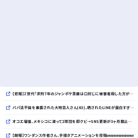
【悲報】Z世代「求刑7年のジャンポケ斎藤は口封じに被害者殺した方が量刑軽かっただろ」←1万いいね
パパ活不倫を暴露された大物芸人さん(63)、晒されたLINEが面白すぎるｗｗｗｗｗｗｗｗｗ(画像ｱﾘ)
オコエ瑠偉、メキシコに渡って2球団を即クビ→SNS更新が3ヶ月間止まって消息不明に
【朗報】ワンダンス作者さん、手描きアニメーションを投稿ｗｗｗｗｗｗｗｗｗｗ