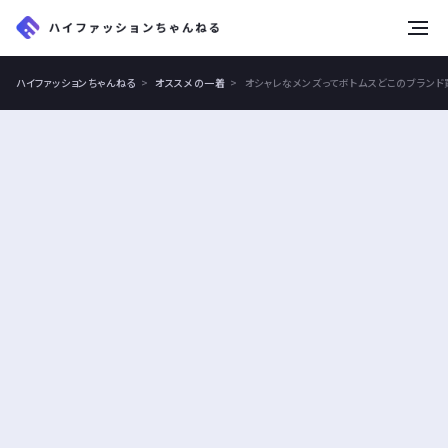
tog
nav
ハイファッションちゃんねる
オススメの一着
オシャレなメンズってボトムスどこのブランド