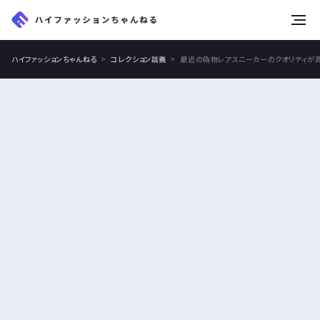
tog
nav
ハイファッションちゃんねる
コレクション談義
最近の偽物レアスニーカーのクオリティが