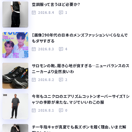
空調服って言うほど必要か？
2026.8.4
1
【画像】90年代の日本のメンズファッションいくらなんで
もダサすぎる
2026.8.3
4
サロモンの靴、履き心地が良すぎる…ニューバランスのス
ニーカーより全然良いわ
2026.8.2
2
今年もユニクロのエアリズムコットンオーバーサイズTシ
ャツの季節が来たな、マジでいいわこの服
2026.8.1
0
チー牛陰キャが真夏でも長ズボンを履く理由、いまだ解