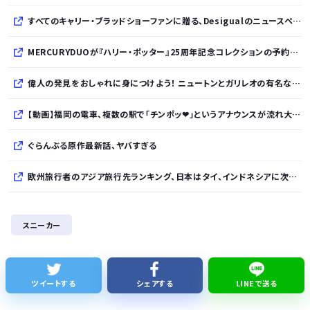
すべてのキャリー・ブラッドショーファンに贈る、Desigualのニュースペーパープリントコレクション
MERCURYDUOが『ハリー・ポッター』25周年記念コレクションの予約を開始
偉人の発見をおしゃれに身につけよう！ ニュートンとガリレオの有名な発見をモチーフにした、クールタッチTシャツ＆トートバッグが発売されました【QurioStore】
【動画】福岡の電車、複数の駅で「チンポッ❤」というアナウンスが流れ大騒ぎwwwwwwwww
ぐらんぶる原作最新話、ヤバすぎる
欧州旅行者のアジア旅行先ランキング、日本はタイ、インドネシアに次いで3位ランクイン アゴダ調べ
佐藤二朗、妻から33年目に初めて「ハグでもしてみっか」→「君と生きてきて、本当に良かったです」と感激
スニーカー
「あずみ」とかいう漫画読んだんやけど、何で山で修行しただけの子供達があんなに強いんや
【知ってた】中国製ルーター20機種にバックドア 外部から完全制御
ツイートする
シェアする
LINEで送る
【悲報】日本人、バカかもしれない。食品消費税減税（8%→1%）に93.2%が賛成してしまう