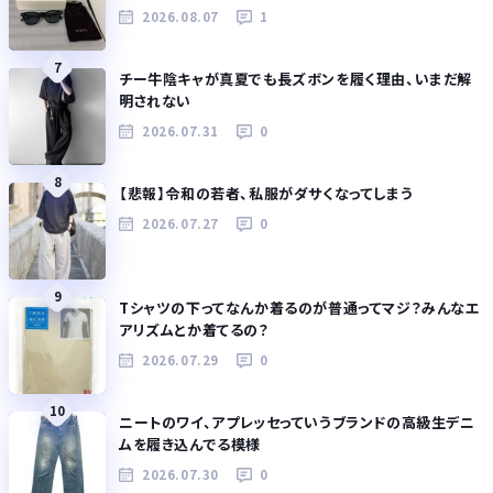
2026.08.07
1
7
チー牛陰キャが真夏でも長ズボンを履く理由、いまだ解
明されない
2026.07.31
0
8
【悲報】令和の若者、私服がダサくなってしまう
2026.07.27
0
9
Tシャツの下ってなんか着るのが普通ってマジ？みんなエ
アリズムとか着てるの？
2026.07.29
0
10
ニートのワイ、アプレッセっていうブランドの高級生デニ
ムを履き込んでる模様
2026.07.30
0