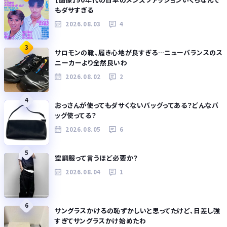
もダサすぎる
2026.08.03
4
3
サロモンの靴、履き心地が良すぎる…ニューバランスのス
ニーカーより全然良いわ
2026.08.02
2
4
おっさんが使ってもダサくないバッグってある？どんなバ
ッグ使ってる？
2026.08.05
6
5
空調服って言うほど必要か？
2026.08.04
1
6
サングラスかけるの恥ずかしいと思ってたけど、日差し強
すぎてサングラスかけ始めたわ