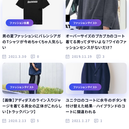
ファッション談義
ファッションテイスト
男の夏ファッションにバレンシアガ
オーバーサイズのブカブカのコート
のTシャツが今めちゃくちゃ人気らし
着てる男ってダサいよな？ワイのファ
い
ッションセンスがないだけ？
2021.3.30
0
2019.11.19
3
ファッションテイスト
ファッションテイスト
【画像】アディダスのライン入りジャ
ユニクロのコートに水牛のボタンを
ージを着てる男女の正体がこれらし
付け替えた結果…ハイブランドのコ
い【トラックパンツ】
ートに間違われる
2020.2.13
5
2021.1.27
1