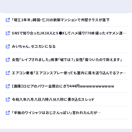
「竣工1年半」韓国・仁川の新築マンションで外壁テラスが落下
SNSで知り合ったJK10人とS●Xしてハメ撮り770本撮ったイケメン逮捕wwwwwwwwwwwwwww
みいちゃん、セコカンになる
女性「レイプされました」検事「嘘では？」女性「傷ついたので訴えます」
エアコン業者「エアコンスプレー使っても室内に風を送り込んでるファンは汚いままですよ」331.5万バズ
【画像】ロピアのパワー全開おにぎり444円wwwwwwwwwww
令和八年八月八日八時八分八秒に書き込むスレッド
「半袖のワイシャツはおじさんっぽい」言われたんだが…
10万とかする靴履いてる若者wwwwwwwwwww..