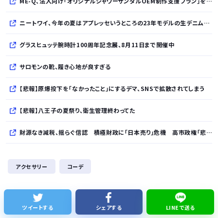
ME-Q、法人向け「オリジナルシャワーサンダルOEM制作支援プラン」を開始 – ライブ物販やスポーツチームの公式グッズ制作をサポート
ニートワイ、今年の夏はアプレッセいうところの23年モデルの生デニムを履き込んでる模様
グラスヒュッテ腕時計100周年記念展、8月11日まで開催中
サロモンの靴、履き心地が良すぎる
【悲報】原爆投下を「なかったこと」にするデマ、SNSで拡散されてしまう
【悲報】八王子の夏祭り、衛生管理終わってた
財源なき減税、揺らぐ信認 積極財政に「日本売り」危機 高市政権「悲願」に固執
【では世界の一流は？】仕事終わりにホットミルクを飲むのは三流。瞑想するのは二流
アクセサリー
コーデ
【朗報】スティーブ・ジョブズ、鎌倉仏教を発明する
琵琶湖三市同時花火大会、開催中止を発表 場所時刻不明・許可なし・交通整理なし・市が関与否定
ツイートする
シェアする
LINEで送る