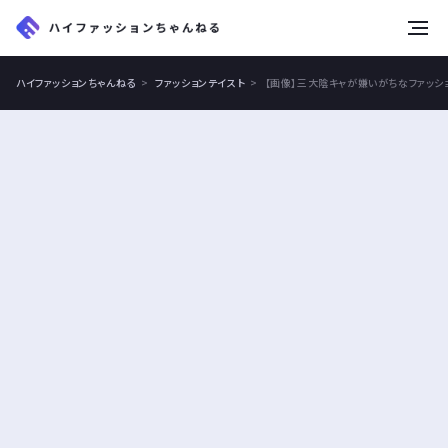
tog
nav
ハイファッションちゃんねる
ファッションテイスト
【画像】三大陰キャが嫌いがちなファッシ