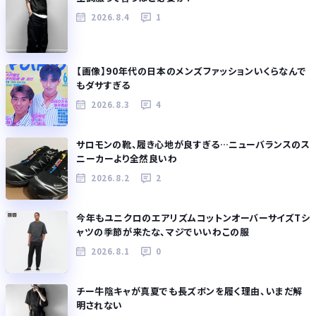
2026.8.4
1
【画像】90年代の日本のメンズファッションいくらなんで
もダサすぎる
2026.8.3
4
サロモンの靴、履き心地が良すぎる…ニューバランスのス
ニーカーより全然良いわ
2026.8.2
2
今年もユニクロのエアリズムコットンオーバーサイズTシ
ャツの季節が来たな、マジでいいわこの服
2026.8.1
0
チー牛陰キャが真夏でも長ズボンを履く理由、いまだ解
明されない