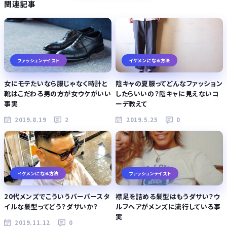
関連記事
ファッションテイスト
イケメンになる方法
女にモテたいなら服じゃなく時計と
陰キャの夏服ってどんなファッション
靴はこだわる男の方が女ウケがいい
したらいいの？陰キャに見えないコ
事実
ーデ教えて
2019.8.19
2
2019.5.25
0
イケメンになる方法
ファッションテイスト
20代メンズでこういうバーバースタ
襟足を詰める髪型はもうダサい？ウ
イルな髪型ってどう？ダサいか？
ルフヘアがメンズに流行している事
実
2019.11.12
0