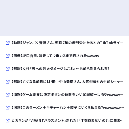
【動画】ジャンポケ斉藤さん、懲役7年の求刑受けたあとのTikTokライブ配信がヤバすぎると話題にwwwwwwwwwwwwwwwwwwww
【画像】坂口杏里、逃走してウ●カスまで晒されるｗｗｗｗｗ
【悲報】女性「男への最大ダメージはこれ」←お前ら耐えられる？
【悲報】亡くなる前日にLINE…中山美穂さん、人気俳優との生前ショット・・・・・・・・・
【激怒】ゲーム業界は決定ボタンの位置をいい加減統一しろやｗｗｗｗｗｗｗｗｗｗ
【困惑】このラーメン＋半チャーハン＋餃子にいくら払える？ｗｗｗｗｗｗｗｗｗｗ
ヒカキンが「VIVANTハラスメント」された！ 「Tを読まないの？」に集まった「読めて当然」マウント