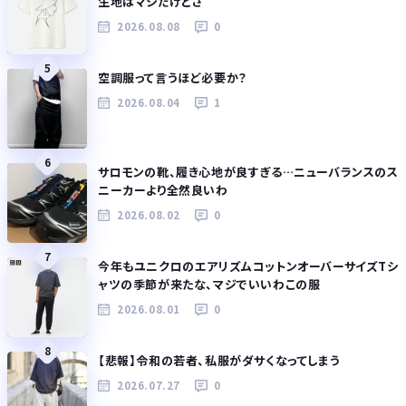
生地はマシだけどさ
2026.08.08
0
5
空調服って言うほど必要か？
2026.08.04
1
6
サロモンの靴、履き心地が良すぎる…ニューバランスのス
ニーカーより全然良いわ
2026.08.02
0
7
今年もユニクロのエアリズムコットンオーバーサイズTシ
ャツの季節が来たな、マジでいいわこの服
2026.08.01
0
8
【悲報】令和の若者、私服がダサくなってしまう
2026.07.27
0