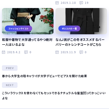
2019.1.18
19
ファッションテイスト
オススメの一着
和服や着物で大学通ってるやつ絶対
なんJ民がこの冬オススメするバー
一人はいるよな
バリーのトレンチコートがこちら
2019.4.2
0
2019.11.9
0
春から大学生の陰キャワイが大学デビューでピアスを開けた結果
こういうワックスを使わなくてもセットできるナチュラルな髪型ってかっこいい
よな