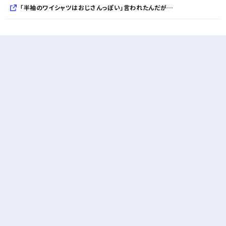
「半袖のワイシャツはおじさんっぽい」言われたんだが…
10万とかする靴履いてる若者wwwwwwwwwww..
【悲報】柄付きのワイシャツにこういう靴を履いてるサラリーマンはダサい扱いされるらしい…。お前らも気をつけろ
若者の腕時計離れが深刻 時間を見るだけならもはや腕時計がいらない
Powered by livedoor 相互RSS