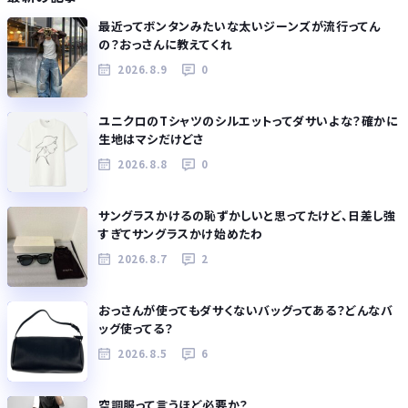
最近ってボンタンみたいな太いジーンズが流行ってん
の？おっさんに教えてくれ
2026.8.9
0
ユニクロのTシャツのシルエットってダサいよな？確かに
生地はマシだけどさ
2026.8.8
0
サングラスかけるの恥ずかしいと思ってたけど、日差し強
すぎてサングラスかけ始めたわ
2026.8.7
2
おっさんが使ってもダサくないバッグってある？どんなバ
ッグ使ってる？
2026.8.5
6
空調服って言うほど必要か？