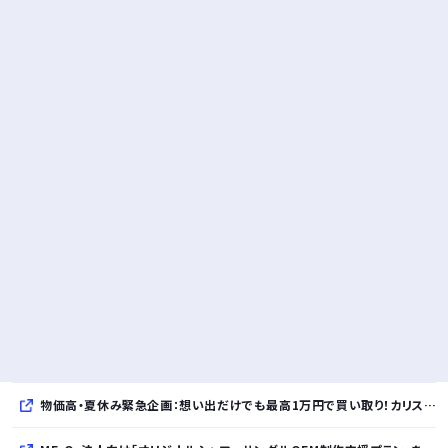
物価高・夏休み緊急企画：想い出だけでも最高1万円で買い取り！カリスマ想い出査定士・早川綾子による「特別な想い出査定」を8月限定で開催