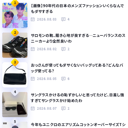
1
【画像】90年代の日本のメンズファッションいくらなんで
もダサすぎる
2026.08.03
4
2
サロモンの靴、履き心地が良すぎる…ニューバランスのス
ニーカーより全然良いわ
2026.08.02
2
3
おっさんが使ってもダサくないバッグってある？どんなバ
ッグ使ってる？
2026.08.05
6
4
サングラスかけるの恥ずかしいと思ってたけど、日差し強
すぎてサングラスかけ始めたわ
2026.08.07
2
5
今年もユニクロのエアリズムコットンオーバーサイズTシ