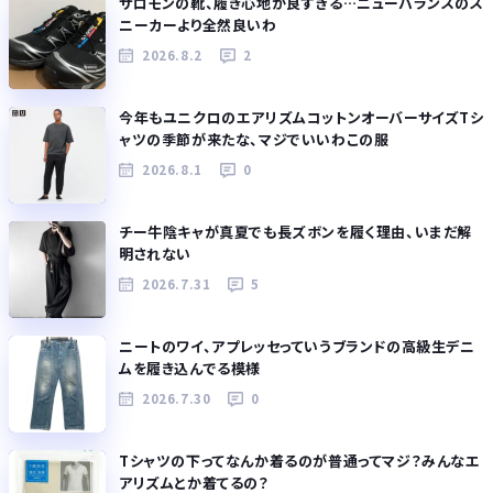
サロモンの靴、履き心地が良すぎる…ニューバランスのス
ニーカーより全然良いわ
2026.8.2
2
今年もユニクロのエアリズムコットンオーバーサイズTシ
ャツの季節が来たな、マジでいいわこの服
2026.8.1
0
チー牛陰キャが真夏でも長ズボンを履く理由、いまだ解
明されない
2026.7.31
5
ニートのワイ、アプレッセっていうブランドの高級生デニ
ムを履き込んでる模様
2026.7.30
0
Tシャツの下ってなんか着るのが普通ってマジ？みんなエ
アリズムとか着てるの？