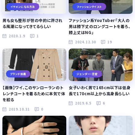
イケメンになる方法
ファッションテイスト
男も女も整形が世の中的に許され
ファッション系YouTuber「大人の
る風潮になってきてるらしい
男は膝下丈のロングコートを着ろ、
膝上丈はNG」
2020.1.9
1
2024.12.30
19
ブランド談義
ジェンダー・恋愛
【画像】ワイ、このサンローランのト
女子いわく男で165cm以下は低身
レンチコートを着るために本気で体
長で170cm以上から高身長らしい
を絞る
2019.6.5
6
2019.10.31
0