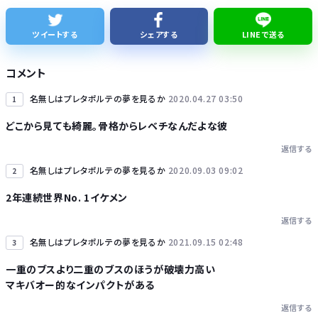
【悲報】ショートスリーパー堀大輔さん、「寝た方がいい」などと誹謗中傷され配信中に泣き出してしまう
ツイートする
シェアする
LINEで送る
縄文時代とかいうロマンの塊
コメント
名無しはプレタポルテの夢を見るか
2020.04.27 03:50
1
どこから見ても綺麗。骨格からレベチなんだよな彼
返信する
Powered by livedoor 相互RSS
名無しはプレタポルテの夢を見るか
2020.09.03 09:02
2
2年連続世界No. 1イケメン
返信する
名無しはプレタポルテの夢を見るか
2021.09.15 02:48
3
一重のブスより二重のブスのほうが破壊力高い
マキバオー的なインパクトがある
返信する