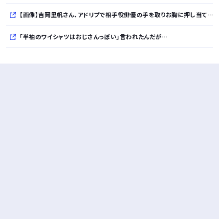
【画像】吉岡里帆さん、アドリブで相手役俳優の手を取りお胸に押し当てるｗｗｗｗｗｗ
「半袖のワイシャツはおじさんっぽい」言われたんだが…
10万とかする靴履いてる若者wwwwwwwwwww..
【悲報】柄付きのワイシャツにこういう靴を履いてるサラリーマンはダサい扱いされるらしい…。お前らも気をつけろ
若者の腕時計離れが深刻 時間を見るだけならもはや腕時計がいらない
Powered by livedoor 相互RSS