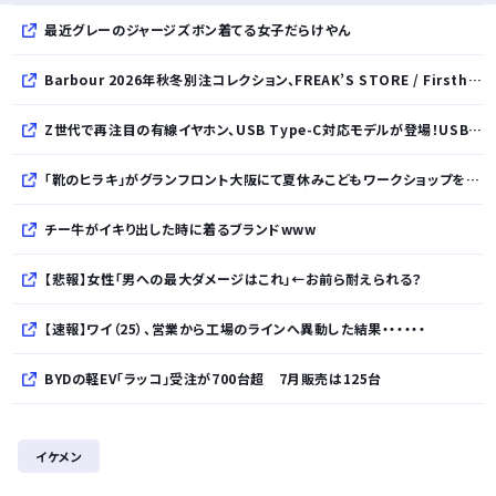
最近グレーのジャージズボン着てる女子だらけやん
Barbour 2026年秋冬別注コレクション、FREAK’S STORE / Firsthand / Freadaから登場
Z世代で再注目の有線イヤホン、USB Type-C対応モデルが登場！USB-A変換アダプター付属で幅広いデバイスに対応
「靴のヒラキ」がグランフロント大阪にて夏休みこどもワークショップを開催！親子で楽しむ靴デコレーション体験や足の計測会
チー牛がイキり出した時に着るブランドwww
【悲報】女性「男への最大ダメージはこれ」←お前ら耐えられる？
【速報】ワイ（25）、営業から工場のラインへ異動した結果・・・・・・
BYDの軽EV「ラッコ」受注が700台超 7月販売は125台
久しく、ルートインや東横インのような高級ホテルに止まってない。快活で激安パンと納豆を食べてしまう
イケメン
【細胞】「小胞体」名前を変えるべき？ イメージと異なる姿、「理解に支障」