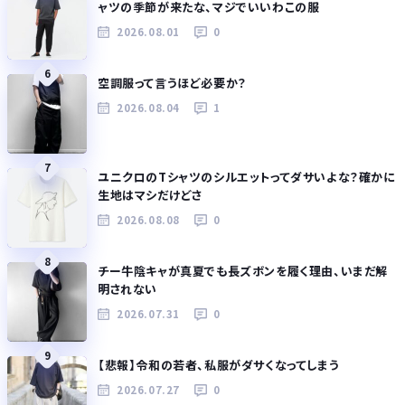
ャツの季節が来たな、マジでいいわこの服
2026.08.01
0
6
空調服って言うほど必要か？
2026.08.04
1
7
ユニクロのTシャツのシルエットってダサいよな？確かに
生地はマシだけどさ
2026.08.08
0
8
チー牛陰キャが真夏でも長ズボンを履く理由、いまだ解
明されない
2026.07.31
0
9
【悲報】令和の若者、私服がダサくなってしまう
2026.07.27
0