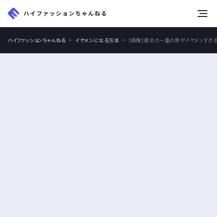
tog
nav
ハイファッションちゃんねる
イケメンになる方法
【画像】最近の一重の男がイケメンすぎ